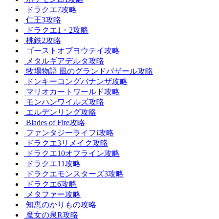
ドラクエ7攻略
仁王3攻略
ドラクエ1・2攻略
桃鉄2攻略
ゴーストオブヨウテイ攻略
メタルギアデルタ攻略
牧場物語 風のグランドバザール攻略
ドンキーコングバナンザ攻略
マリオカートワールド攻略
モンハンワイルズ攻略
エルデンリング攻略
Blades of Fire攻略
ファンタジーライフi攻略
ドラクエ3リメイク攻略
ドラクエ10オフライン攻略
ドラクエ11攻略
ドラクエモンスターズ3攻略
ドラクエ6攻略
メタファー攻略
知恵のかりもの攻略
魔女の泉R攻略