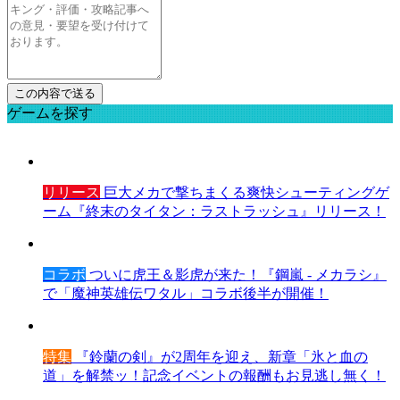
ゲームを探す
リリース
巨大メカで撃ちまくる爽快シューティングゲ
ーム『終末のタイタン：ラストラッシュ』リリース！
コラボ
ついに虎王＆影虎が来た！『鋼嵐 - メカラシ』
で「魔神英雄伝ワタル」コラボ後半が開催！
特集
『鈴蘭の剣』が2周年を迎え、新章「氷と血の
道」を解禁ッ！記念イベントの報酬もお見逃し無く！