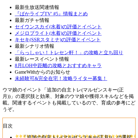
最新生放送関連情報
『ぱかライブTV' #5』情報まとめ
最新ガチャ情報
セイウンスカイ(水着)の評価とイベント
メジロブライト(水着)の評価とイベント
キセキ(SSRスタミナ)の評価とイベント
最新シナリオ情報
「らっしゃい！トレセン軒！」の攻略と立ち回り
最新レースイベント情報
8月LOH中距離の攻略とおすすめキャラ
GameWithからのお知らせ
未経験可&完全在宅！攻略ライター募集！
ウマ娘のイベント「追加の自主トレ(マルゼンスキー(正
月))」の選択肢と効果、対象のウマ娘や獲得スキルなどを掲
載。関連するイベントも掲載しているので、育成の参考にど
うぞ。
目次
「追加の自主トレ(マルゼンスキー(正月))」の選択