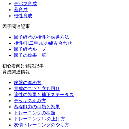
デバフ育成
蓋育成
根性育成
因子関連記事
因子継承の相性と厳選方法
相性◎(二重丸)の組み合わせ
因子継承ループ
因子の効果一覧
初心者向け解説記事
育成関連情報
序盤の進め方
育成のコツと立ち回り
適性の効果と補正ステータス
デッキの組み方
基礎能力の種類と効果
トレーニングの種類
トレーニングLvの上げ方
友情トレーニングのやり方