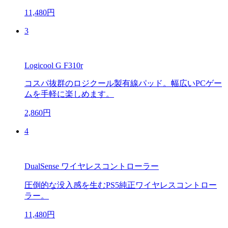
11,480円
3
Logicool G F310r
コスパ抜群のロジクール製有線パッド。幅広いPCゲー
ムを手軽に楽しめます。
2,860円
4
DualSense ワイヤレスコントローラー
圧倒的な没入感を生むPS5純正ワイヤレスコントロー
ラー。
11,480円