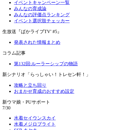
イベントキャンペーン一覧
みんなの育成論
みんなの評価点ランキング
イベント選択肢チェッカー
生放送『ぱかライブTV' #5』
発表された情報まとめ
コラム記事
第132回:ルーラーシップの物語
新シナリオ「らっしゃい！トレセン軒！」
攻略と立ち回り
おまかせ育成のおすすめ設定
新ウマ娘・PUサポート
7/30
水着セイウンスカイ
水着メジロブライト