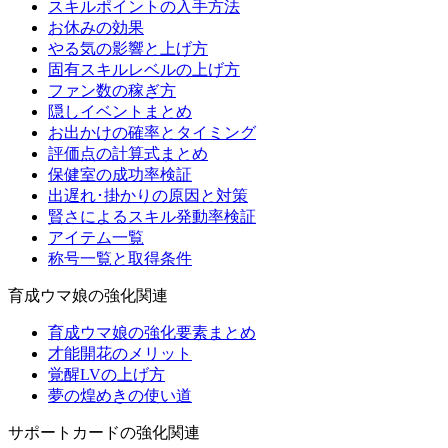
スキルポイントの入手方法
お休みの効果
やる気の影響と上げ方
固有スキルレベルの上げ方
ファン数の稼ぎ方
隠しイベントまとめ
お出かけの確率とタイミング
評価点の計算式まとめ
保健室の成功率検証
出遅れ･掛かりの原因と対策
賢さによるスキル発動率検証
アイテム一覧
称号一覧と取得条件
育成ウマ娘の強化関連
育成ウマ娘の強化要素まとめ
才能開花のメリット
覚醒LVの上げ方
夢の煌めきの使い道
サポートカードの強化関連