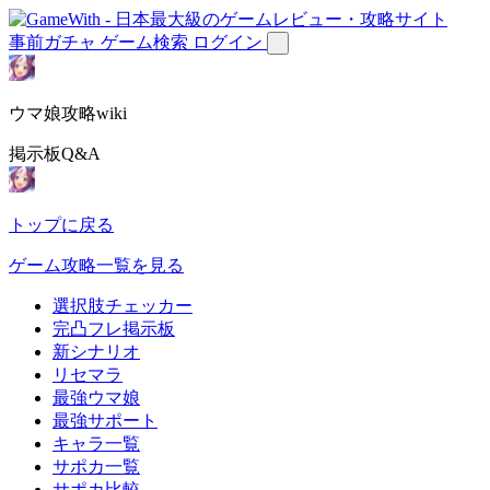
事前ガチャ
ゲーム検索
ログイン
ウマ娘攻略wiki
掲示板Q&A
トップに戻る
ゲーム攻略一覧を見る
選択肢チェッカー
完凸フレ掲示板
新シナリオ
リセマラ
最強ウマ娘
最強サポート
キャラ一覧
サポカ一覧
サポカ比較