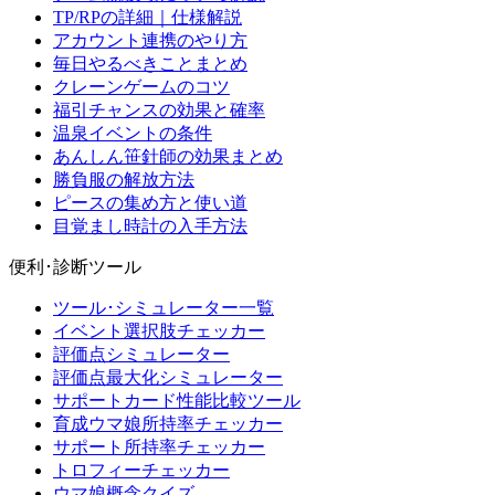
TP/RPの詳細｜仕様解説
アカウント連携のやり方
毎日やるべきことまとめ
クレーンゲームのコツ
福引チャンスの効果と確率
温泉イベントの条件
あんしん笹針師の効果まとめ
勝負服の解放方法
ピースの集め方と使い道
目覚まし時計の入手方法
便利･診断ツール
ツール･シミュレーター一覧
イベント選択肢チェッカー
評価点シミュレーター
評価点最大化シミュレーター
サポートカード性能比較ツール
育成ウマ娘所持率チェッカー
サポート所持率チェッカー
トロフィーチェッカー
ウマ娘概念クイズ