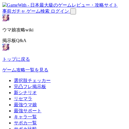
事前ガチャ
ゲーム検索
ログイン
ウマ娘攻略wiki
掲示板Q&A
トップに戻る
ゲーム攻略一覧を見る
選択肢チェッカー
完凸フレ掲示板
新シナリオ
リセマラ
最強ウマ娘
最強サポート
キャラ一覧
サポカ一覧
サポカ比較