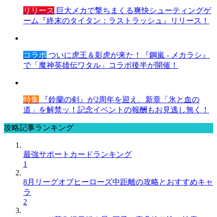
リリース
巨大メカで撃ちまくる爽快シューティングゲ
ーム『終末のタイタン：ラストラッシュ』リリース！
コラボ
ついに虎王＆影虎が来た！『鋼嵐 - メカラシ』
で「魔神英雄伝ワタル」コラボ後半が開催！
特集
『鈴蘭の剣』が2周年を迎え、新章「氷と血の
道」を解禁ッ！記念イベントの報酬もお見逃し無く！
攻略記事ランキング
最強サポートカードランキング
1
8月リーグオブヒーローズ中距離の攻略とおすすめキャ
ラ
2