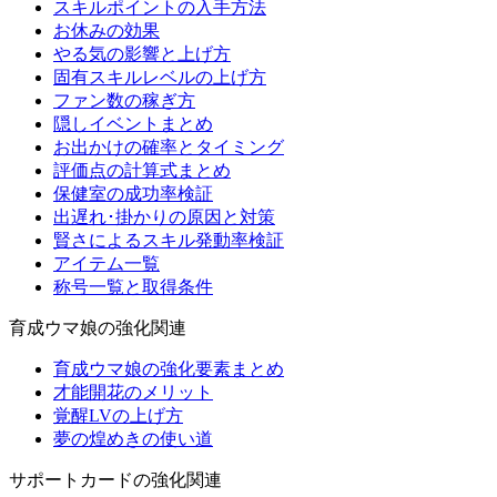
スキルポイントの入手方法
お休みの効果
やる気の影響と上げ方
固有スキルレベルの上げ方
ファン数の稼ぎ方
隠しイベントまとめ
お出かけの確率とタイミング
評価点の計算式まとめ
保健室の成功率検証
出遅れ･掛かりの原因と対策
賢さによるスキル発動率検証
アイテム一覧
称号一覧と取得条件
育成ウマ娘の強化関連
育成ウマ娘の強化要素まとめ
才能開花のメリット
覚醒LVの上げ方
夢の煌めきの使い道
サポートカードの強化関連