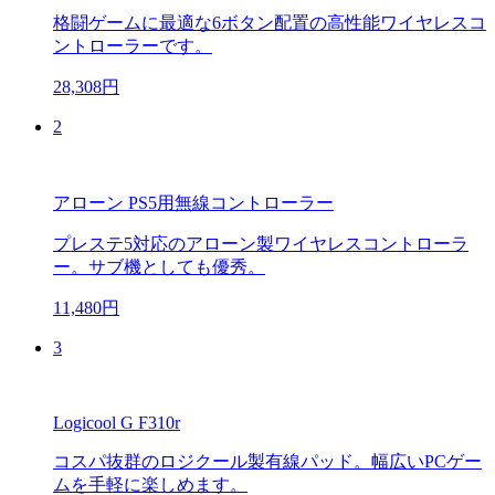
格闘ゲームに最適な6ボタン配置の高性能ワイヤレスコ
ントローラーです。
28,308円
2
アローン PS5用無線コントローラー
プレステ5対応のアローン製ワイヤレスコントローラ
ー。サブ機としても優秀。
11,480円
3
Logicool G F310r
コスパ抜群のロジクール製有線パッド。幅広いPCゲー
ムを手軽に楽しめます。