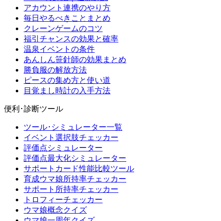
アカウント連携のやり方
毎日やるべきことまとめ
クレーンゲームのコツ
福引チャンスの効果と確率
温泉イベントの条件
あんしん笹針師の効果まとめ
勝負服の解放方法
ピースの集め方と使い道
目覚まし時計の入手方法
便利･診断ツール
ツール･シミュレーター一覧
イベント選択肢チェッカー
評価点シミュレーター
評価点最大化シミュレーター
サポートカード性能比較ツール
育成ウマ娘所持率チェッカー
サポート所持率チェッカー
トロフィーチェッカー
ウマ娘概念クイズ
ウマ娘一周年クイズ