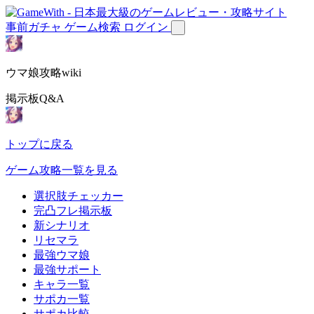
事前ガチャ
ゲーム検索
ログイン
ウマ娘攻略wiki
掲示板Q&A
トップに戻る
ゲーム攻略一覧を見る
選択肢チェッカー
完凸フレ掲示板
新シナリオ
リセマラ
最強ウマ娘
最強サポート
キャラ一覧
サポカ一覧
サポカ比較