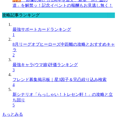
道」を解禁ッ！記念イベントの報酬もお見逃し無く！
攻略記事ランキング
最強サポートカードランキング
1
8月リーグオブヒーローズ中距離の攻略とおすすめキャ
ラ
2
最強キャラ(ウマ娘)評価ランキング
3
フレンド募集掲示板｜星3因子＆完凸絞り込み検索
4
新シナリオ「らっしゃい！トレセン軒！」の攻略と立
ち回り
5
もっとみる