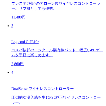
プレステ5対応のアローン製ワイヤレスコントローラ
ー。サブ機としても優秀。
11,480円
3
Logicool G F310r
コスパ抜群のロジクール製有線パッド。幅広いPCゲー
ムを手軽に楽しめます。
2,860円
4
DualSense ワイヤレスコントローラー
圧倒的な没入感を生むPS5純正ワイヤレスコントロー
ラー。