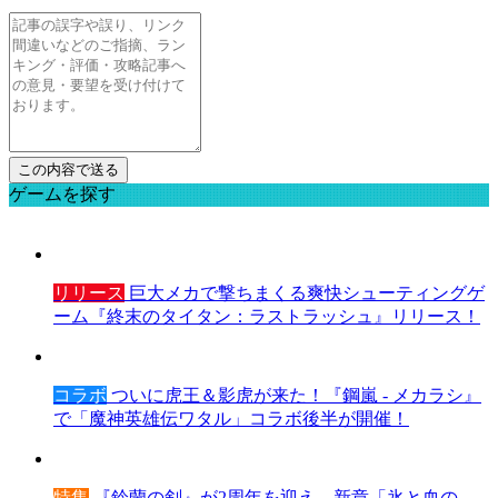
ゲームを探す
リリース
巨大メカで撃ちまくる爽快シューティングゲ
ーム『終末のタイタン：ラストラッシュ』リリース！
コラボ
ついに虎王＆影虎が来た！『鋼嵐 - メカラシ』
で「魔神英雄伝ワタル」コラボ後半が開催！
特集
『鈴蘭の剣』が2周年を迎え、新章「氷と血の