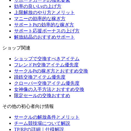
サポートカードの強化要素
効率の良いLvの上げ方
上限解放のやり方とメリット
マニーの効率的な稼ぎ方
サポートPtの効率的な稼ぎ方
サポート応援ボーナスの上げ方
解放結晶のおすすめサポート
ショップ関連
ショップで交換すべきアイテム
フレンドPt交換アイテム優先度
サークルPtの稼ぎ方とおすすめ交換
蹄鉄交換アイテム優先度
クローバー交換アイテム優先度
女神像の入手方法とおすすめ交換
限定セールの交換おすすめ
その他の初心者向け情報
サークルの解放条件とメリット
チーム競技場について解説
TP/RPの詳細｜仕様解説