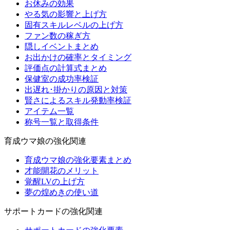
お休みの効果
やる気の影響と上げ方
固有スキルレベルの上げ方
ファン数の稼ぎ方
隠しイベントまとめ
お出かけの確率とタイミング
評価点の計算式まとめ
保健室の成功率検証
出遅れ･掛かりの原因と対策
賢さによるスキル発動率検証
アイテム一覧
称号一覧と取得条件
育成ウマ娘の強化関連
育成ウマ娘の強化要素まとめ
才能開花のメリット
覚醒LVの上げ方
夢の煌めきの使い道
サポートカードの強化関連