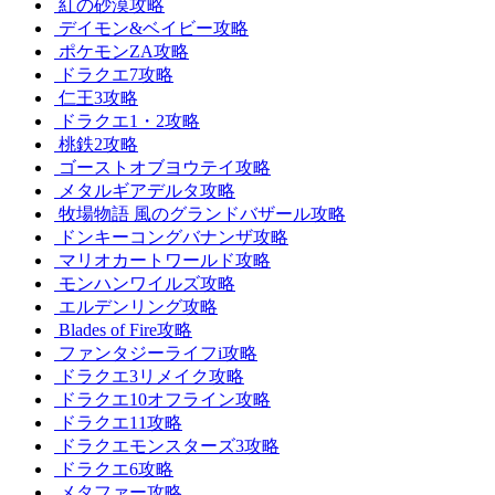
紅の砂漠攻略
デイモン&ベイビー攻略
ポケモンZA攻略
ドラクエ7攻略
仁王3攻略
ドラクエ1・2攻略
桃鉄2攻略
ゴーストオブヨウテイ攻略
メタルギアデルタ攻略
牧場物語 風のグランドバザール攻略
ドンキーコングバナンザ攻略
マリオカートワールド攻略
モンハンワイルズ攻略
エルデンリング攻略
Blades of Fire攻略
ファンタジーライフi攻略
ドラクエ3リメイク攻略
ドラクエ10オフライン攻略
ドラクエ11攻略
ドラクエモンスターズ3攻略
ドラクエ6攻略
メタファー攻略