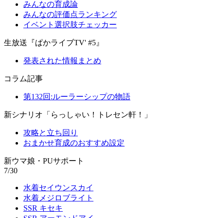
みんなの育成論
みんなの評価点ランキング
イベント選択肢チェッカー
生放送『ぱかライブTV' #5』
発表された情報まとめ
コラム記事
第132回:ルーラーシップの物語
新シナリオ「らっしゃい！トレセン軒！」
攻略と立ち回り
おまかせ育成のおすすめ設定
新ウマ娘・PUサポート
7/30
水着セイウンスカイ
水着メジロブライト
SSR キセキ