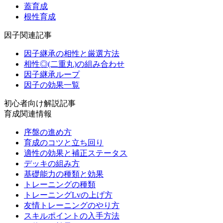
蓋育成
根性育成
因子関連記事
因子継承の相性と厳選方法
相性◎(二重丸)の組み合わせ
因子継承ループ
因子の効果一覧
初心者向け解説記事
育成関連情報
序盤の進め方
育成のコツと立ち回り
適性の効果と補正ステータス
デッキの組み方
基礎能力の種類と効果
トレーニングの種類
トレーニングLvの上げ方
友情トレーニングのやり方
スキルポイントの入手方法