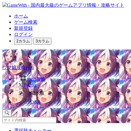
ホーム
ゲーム検索
新規登録
ログイン
2カラム
3カラム
ウマ娘攻略wiki
他の攻略
Twitter
掲示板
Q&A
選択肢チェッカー