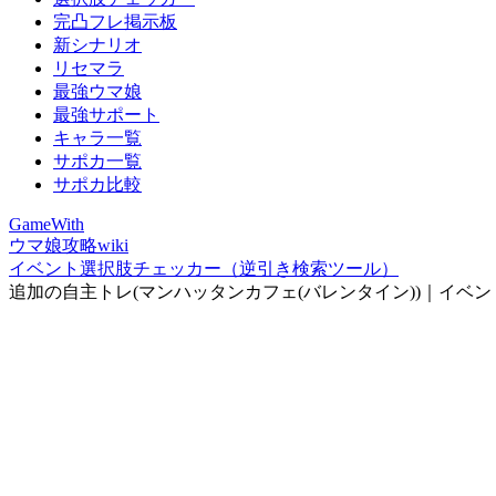
完凸フレ掲示板
新シナリオ
リセマラ
最強ウマ娘
最強サポート
キャラ一覧
サポカ一覧
サポカ比較
GameWith
ウマ娘攻略wiki
イベント選択肢チェッカー（逆引き検索ツール）
追加の自主トレ(マンハッタンカフェ(バレンタイン))｜イベ