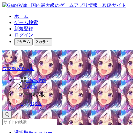
ホーム
ゲーム検索
新規登録
ログイン
2カラム
3カラム
ウマ娘攻略wiki
他の攻略
Twitter
掲示板
Q&A
選択肢チェッカー