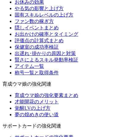
お休みの効果
やる気の影響と上げ方
固有スキルレベルの上げ方
ファン数の稼ぎ方
隠しイベントまとめ
お出かけの確率とタイミング
評価点の計算式まとめ
保健室の成功率検証
出遅れ･掛かりの原因と対策
賢さによるスキル発動率検証
アイテム一覧
称号一覧と取得条件
育成ウマ娘の強化関連
育成ウマ娘の強化要素まとめ
才能開花のメリット
覚醒LVの上げ方
夢の煌めきの使い道
サポートカードの強化関連