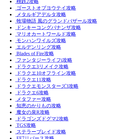
桃鉄2攻略
ゴーストオブヨウテイ攻略
メタルギアデルタ攻略
牧場物語 風のグランドバザール攻略
ドンキーコングバナンザ攻略
マリオカートワールド攻略
モンハンワイルズ攻略
エルデンリング攻略
Blades of Fire攻略
ファンタジーライフi攻略
ドラクエ3リメイク攻略
ドラクエ10オフライン攻略
ドラクエ11攻略
ドラクエモンスターズ3攻略
ドラクエ6攻略
メタファー攻略
知恵のかりもの攻略
魔女の泉R攻略
ドラゴンズドグマ2攻略
TGS攻略
ステラーブレイド攻略
FF7リバース攻略