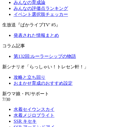
みんなの育成論
みんなの評価点ランキング
イベント選択肢チェッカー
生放送『ぱかライブTV' #5』
発表された情報まとめ
コラム記事
第132回:ルーラーシップの物語
新シナリオ「らっしゃい！トレセン軒！」
攻略と立ち回り
おまかせ育成のおすすめ設定
新ウマ娘・PUサポート
7/30
水着セイウンスカイ
水着メジロブライト
SSR キセキ