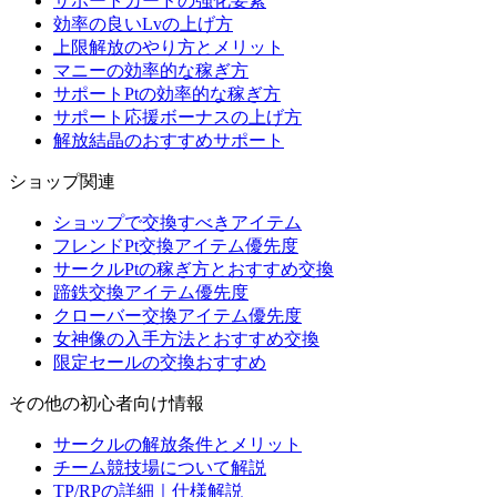
サポートカードの強化要素
効率の良いLvの上げ方
上限解放のやり方とメリット
マニーの効率的な稼ぎ方
サポートPtの効率的な稼ぎ方
サポート応援ボーナスの上げ方
解放結晶のおすすめサポート
ショップ関連
ショップで交換すべきアイテム
フレンドPt交換アイテム優先度
サークルPtの稼ぎ方とおすすめ交換
蹄鉄交換アイテム優先度
クローバー交換アイテム優先度
女神像の入手方法とおすすめ交換
限定セールの交換おすすめ
その他の初心者向け情報
サークルの解放条件とメリット
チーム競技場について解説
TP/RPの詳細｜仕様解説