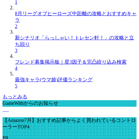
1
8月リーグオブヒーローズ中距離の攻略とおすすめキャ
ラ
2
新シナリオ「らっしゃい！トレセン軒！」の攻略と立
ち回り
3
フレンド募集掲示板｜星3因子＆完凸絞り込み検索
4
最強キャラ(ウマ娘)評価ランキング
5
もっとみる
GameWithからのお知らせ
【Amazon7月】おすすめ記事からよく買われているコントロ
ーラーTOP4
PR