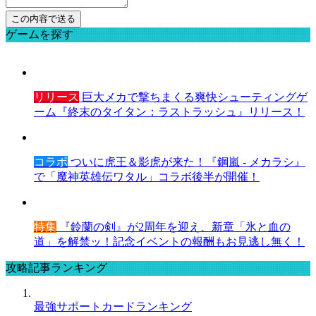
ゲームを探す
リリース
巨大メカで撃ちまくる爽快シューティングゲ
ーム『終末のタイタン：ラストラッシュ』リリース！
コラボ
ついに虎王＆影虎が来た！『鋼嵐 - メカラシ』
で「魔神英雄伝ワタル」コラボ後半が開催！
特集
『鈴蘭の剣』が2周年を迎え、新章「氷と血の
道」を解禁ッ！記念イベントの報酬もお見逃し無く！
攻略記事ランキング
最強サポートカードランキング