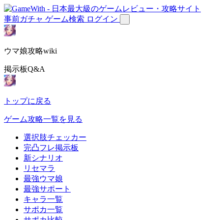
事前ガチャ
ゲーム検索
ログイン
ウマ娘攻略wiki
掲示板Q&A
トップに戻る
ゲーム攻略一覧を見る
選択肢チェッカー
完凸フレ掲示板
新シナリオ
リセマラ
最強ウマ娘
最強サポート
キャラ一覧
サポカ一覧
サポカ比較