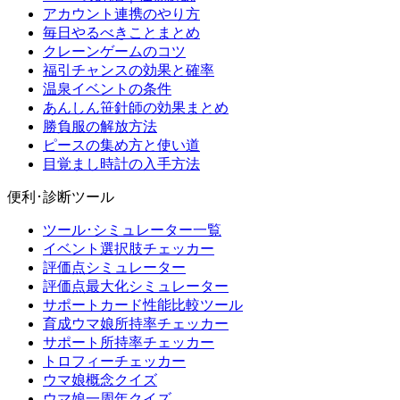
アカウント連携のやり方
毎日やるべきことまとめ
クレーンゲームのコツ
福引チャンスの効果と確率
温泉イベントの条件
あんしん笹針師の効果まとめ
勝負服の解放方法
ピースの集め方と使い道
目覚まし時計の入手方法
便利･診断ツール
ツール･シミュレーター一覧
イベント選択肢チェッカー
評価点シミュレーター
評価点最大化シミュレーター
サポートカード性能比較ツール
育成ウマ娘所持率チェッカー
サポート所持率チェッカー
トロフィーチェッカー
ウマ娘概念クイズ
ウマ娘一周年クイズ