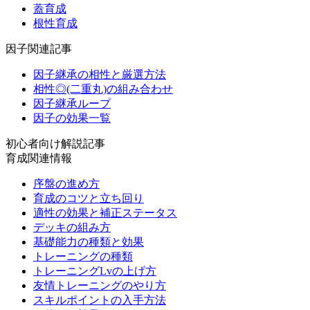
蓋育成
根性育成
因子関連記事
因子継承の相性と厳選方法
相性◎(二重丸)の組み合わせ
因子継承ループ
因子の効果一覧
初心者向け解説記事
育成関連情報
序盤の進め方
育成のコツと立ち回り
適性の効果と補正ステータス
デッキの組み方
基礎能力の種類と効果
トレーニングの種類
トレーニングLvの上げ方
友情トレーニングのやり方
スキルポイントの入手方法