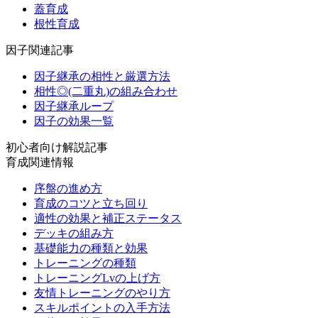
蓋育成
根性育成
因子関連記事
因子継承の相性と厳選方法
相性◎(二重丸)の組み合わせ
因子継承ループ
因子の効果一覧
初心者向け解説記事
育成関連情報
序盤の進め方
育成のコツと立ち回り
適性の効果と補正ステータス
デッキの組み方
基礎能力の種類と効果
トレーニングの種類
トレーニングLvの上げ方
友情トレーニングのやり方
スキルポイントの入手方法