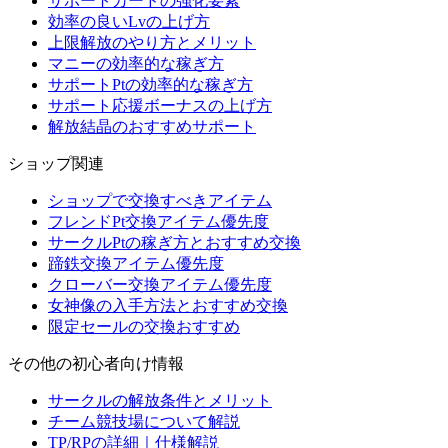
サポートカードの強化要素
効率の良いLvの上げ方
上限解放のやり方とメリット
マニーの効率的な稼ぎ方
サポートPtの効率的な稼ぎ方
サポート応援ボーナスの上げ方
解放結晶のおすすめサポート
ショップ関連
ショップで交換すべきアイテム
フレンドPt交換アイテム優先度
サークルPtの稼ぎ方とおすすめ交換
蹄鉄交換アイテム優先度
クローバー交換アイテム優先度
女神像の入手方法とおすすめ交換
限定セールの交換おすすめ
その他の初心者向け情報
サークルの解放条件とメリット
チーム競技場について解説
TP/RPの詳細｜仕様解説