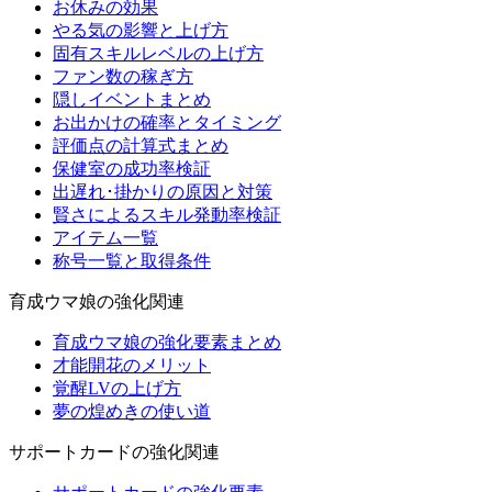
お休みの効果
やる気の影響と上げ方
固有スキルレベルの上げ方
ファン数の稼ぎ方
隠しイベントまとめ
お出かけの確率とタイミング
評価点の計算式まとめ
保健室の成功率検証
出遅れ･掛かりの原因と対策
賢さによるスキル発動率検証
アイテム一覧
称号一覧と取得条件
育成ウマ娘の強化関連
育成ウマ娘の強化要素まとめ
才能開花のメリット
覚醒LVの上げ方
夢の煌めきの使い道
サポートカードの強化関連