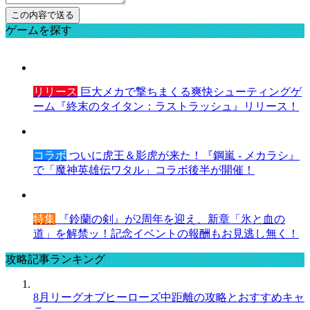
ゲームを探す
リリース
巨大メカで撃ちまくる爽快シューティングゲ
ーム『終末のタイタン：ラストラッシュ』リリース！
コラボ
ついに虎王＆影虎が来た！『鋼嵐 - メカラシ』
で「魔神英雄伝ワタル」コラボ後半が開催！
特集
『鈴蘭の剣』が2周年を迎え、新章「氷と血の
道」を解禁ッ！記念イベントの報酬もお見逃し無く！
攻略記事ランキング
8月リーグオブヒーローズ中距離の攻略とおすすめキャ