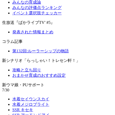
みんなの育成論
みんなの評価点ランキング
イベント選択肢チェッカー
生放送『ぱかライブTV' #5』
発表された情報まとめ
コラム記事
第132回:ルーラーシップの物語
新シナリオ「らっしゃい！トレセン軒！」
攻略と立ち回り
おまかせ育成のおすすめ設定
新ウマ娘・PUサポート
7/30
水着セイウンスカイ
水着メジロブライト
SSR キセキ