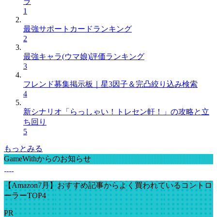
ラ
1
最強サポートカードランキング
2
最強キャラ(ウマ娘)評価ランキング
3
フレンド募集掲示板｜星3因子＆完凸絞り込み検索
4
新シナリオ「らっしゃい！トレセン軒！」の攻略と立
ち回り
5
もっとみる
GameWithからのお知らせ
【Amazon7月】おすすめ記事からよく買われているコントロ
ーラーTOP4
PR