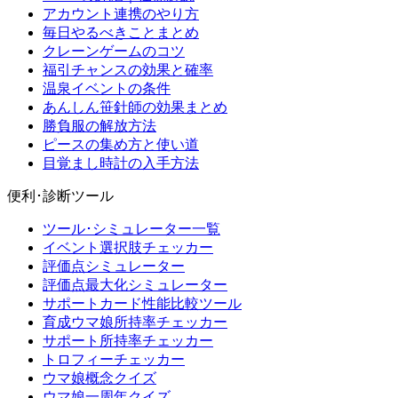
アカウント連携のやり方
毎日やるべきことまとめ
クレーンゲームのコツ
福引チャンスの効果と確率
温泉イベントの条件
あんしん笹針師の効果まとめ
勝負服の解放方法
ピースの集め方と使い道
目覚まし時計の入手方法
便利･診断ツール
ツール･シミュレーター一覧
イベント選択肢チェッカー
評価点シミュレーター
評価点最大化シミュレーター
サポートカード性能比較ツール
育成ウマ娘所持率チェッカー
サポート所持率チェッカー
トロフィーチェッカー
ウマ娘概念クイズ
ウマ娘一周年クイズ