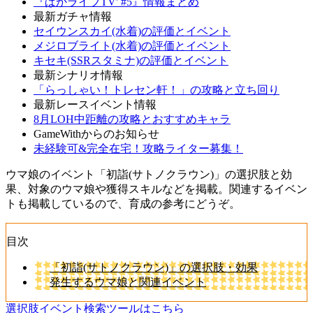
『ぱかライブTV' #5』情報まとめ
最新ガチャ情報
セイウンスカイ(水着)の評価とイベント
メジロブライト(水着)の評価とイベント
キセキ(SSRスタミナ)の評価とイベント
最新シナリオ情報
「らっしゃい！トレセン軒！」の攻略と立ち回り
最新レースイベント情報
8月LOH中距離の攻略とおすすめキャラ
GameWithからのお知らせ
未経験可&完全在宅！攻略ライター募集！
ウマ娘のイベント「初詣(サトノクラウン)」の選択肢と効
果、対象のウマ娘や獲得スキルなどを掲載。関連するイベン
トも掲載しているので、育成の参考にどうぞ。
目次
「初詣(サトノクラウン)」の選択肢・効果
発生するウマ娘と関連イベント
選択肢イベント検索ツールはこちら