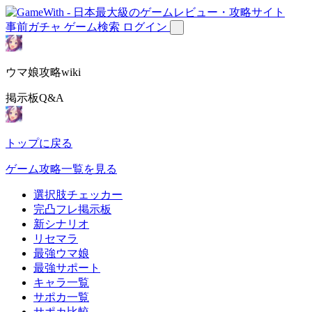
事前ガチャ
ゲーム検索
ログイン
ウマ娘攻略wiki
掲示板Q&A
トップに戻る
ゲーム攻略一覧を見る
選択肢チェッカー
完凸フレ掲示板
新シナリオ
リセマラ
最強ウマ娘
最強サポート
キャラ一覧
サポカ一覧
サポカ比較