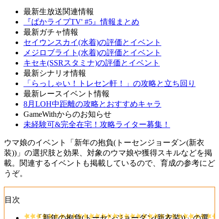
最新生放送関連情報
『ぱかライブTV' #5』情報まとめ
最新ガチャ情報
セイウンスカイ(水着)の評価とイベント
メジロブライト(水着)の評価とイベント
キセキ(SSRスタミナ)の評価とイベント
最新シナリオ情報
「らっしゃい！トレセン軒！」の攻略と立ち回り
最新レースイベント情報
8月LOH中距離の攻略とおすすめキャラ
GameWithからのお知らせ
未経験可&完全在宅！攻略ライター募集！
ウマ娘のイベント「新年の抱負(トーセンジョーダン(新衣
装))」の選択肢と効果、対象のウマ娘や獲得スキルなどを掲
載。関連するイベントも掲載しているので、育成の参考にど
うぞ。
目次
「新年の抱負(トーセンジョーダン(新衣装))」の選