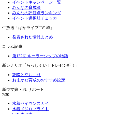
イベントキャンペーン一覧
みんなの育成論
みんなの評価点ランキング
イベント選択肢チェッカー
生放送『ぱかライブTV' #5』
発表された情報まとめ
コラム記事
第132回:ルーラーシップの物語
新シナリオ「らっしゃい！トレセン軒！」
攻略と立ち回り
おまかせ育成のおすすめ設定
新ウマ娘・PUサポート
7/30
水着セイウンスカイ
水着メジロブライト