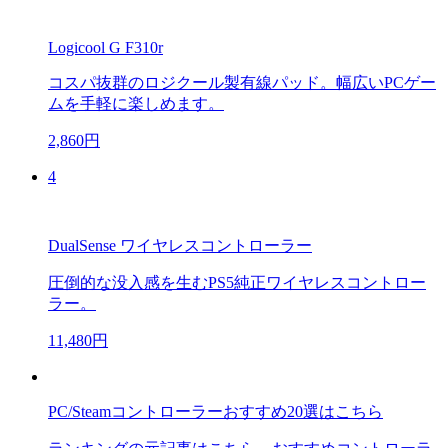
Logicool G F310r
コスパ抜群のロジクール製有線パッド。幅広いPCゲー
ムを手軽に楽しめます。
2,860円
4
DualSense ワイヤレスコントローラー
圧倒的な没入感を生むPS5純正ワイヤレスコントロー
ラー。
11,480円
PC/Steamコントローラーおすすめ20選はこちら