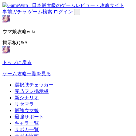
事前ガチャ
ゲーム検索
ログイン
ウマ娘攻略wiki
掲示板Q&A
トップに戻る
ゲーム攻略一覧を見る
選択肢チェッカー
完凸フレ掲示板
新シナリオ
リセマラ
最強ウマ娘
最強サポート
キャラ一覧
サポカ一覧
サポカ比較