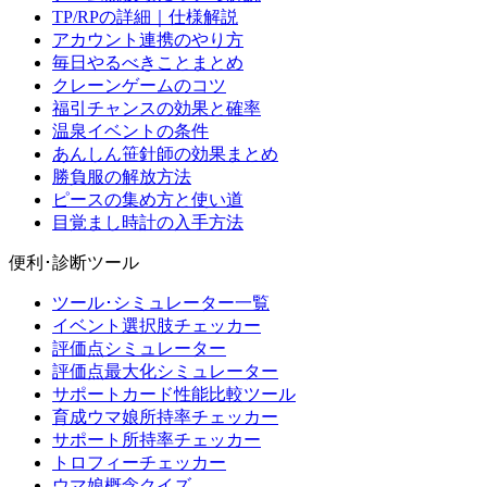
TP/RPの詳細｜仕様解説
アカウント連携のやり方
毎日やるべきことまとめ
クレーンゲームのコツ
福引チャンスの効果と確率
温泉イベントの条件
あんしん笹針師の効果まとめ
勝負服の解放方法
ピースの集め方と使い道
目覚まし時計の入手方法
便利･診断ツール
ツール･シミュレーター一覧
イベント選択肢チェッカー
評価点シミュレーター
評価点最大化シミュレーター
サポートカード性能比較ツール
育成ウマ娘所持率チェッカー
サポート所持率チェッカー
トロフィーチェッカー
ウマ娘概念クイズ