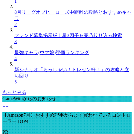
1
8月リーグオブヒーローズ中距離の攻略とおすすめキャ
ラ
2
フレンド募集掲示板｜星3因子＆完凸絞り込み検索
3
最強キャラ(ウマ娘)評価ランキング
4
新シナリオ「らっしゃい！トレセン軒！」の攻略と立
ち回り
5
もっとみる
GameWithからのお知らせ
【Amazon7月】おすすめ記事からよく買われているコントロ
ーラーTOP4
PR