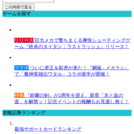
ゲームを探す
リリース
巨大メカで撃ちまくる爽快シューティングゲ
ーム『終末のタイタン：ラストラッシュ』リリース！
コラボ
ついに虎王＆影虎が来た！『鋼嵐 - メカラシ』
で「魔神英雄伝ワタル」コラボ後半が開催！
特集
『鈴蘭の剣』が2周年を迎え、新章「氷と血の
道」を解禁ッ！記念イベントの報酬もお見逃し無く！
攻略記事ランキング
最強サポートカードランキング