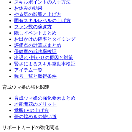
スキルポイントの入手方法
お休みの効果
やる気の影響と上げ方
固有スキルレベルの上げ方
ファン数の稼ぎ方
隠しイベントまとめ
お出かけの確率とタイミング
評価点の計算式まとめ
保健室の成功率検証
出遅れ･掛かりの原因と対策
賢さによるスキル発動率検証
アイテム一覧
称号一覧と取得条件
育成ウマ娘の強化関連
育成ウマ娘の強化要素まとめ
才能開花のメリット
覚醒LVの上げ方
夢の煌めきの使い道
サポートカードの強化関連