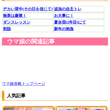
デカい背中(その日を信じて)
追加の自主トレ
無茶は厳禁！
お大事に！
ダンスレッスン
夏合宿(2年目)にて
初詣
新年の抱負
ウマ娘の関連記事
ウマ娘攻略トップページ
人気記事