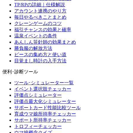
TP/RPの詳細｜仕様解説
アカウント連携のやり方
毎日やるべきことまとめ
クレーンゲームのコツ
福引チャンスの効果と確率
温泉イベントの条件
あんしん笹針師の効果まとめ
勝負服の解放方法
ピースの集め方と使い道
目覚まし時計の入手方法
便利･診断ツール
ツール･シミュレーター一覧
イベント選択肢チェッカー
評価点シミュレーター
評価点最大化シミュレーター
サポートカード性能比較ツール
育成ウマ娘所持率チェッカー
サポート所持率チェッカー
トロフィーチェッカー
ウマ娘概念クイズ