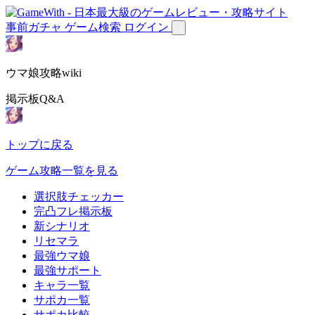
事前ガチャ
ゲーム検索
ログイン
ウマ娘攻略wiki
掲示板Q&A
トップに戻る
ゲーム攻略一覧を見る
選択肢チェッカー
完凸フレ掲示板
新シナリオ
リセマラ
最強ウマ娘
最強サポート
キャラ一覧
サポカ一覧
サポカ比較