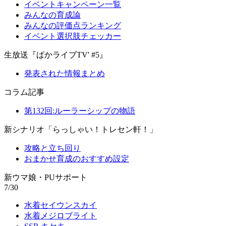
イベントキャンペーン一覧
みんなの育成論
みんなの評価点ランキング
イベント選択肢チェッカー
生放送『ぱかライブTV' #5』
発表された情報まとめ
コラム記事
第132回:ルーラーシップの物語
新シナリオ「らっしゃい！トレセン軒！」
攻略と立ち回り
おまかせ育成のおすすめ設定
新ウマ娘・PUサポート
7/30
水着セイウンスカイ
水着メジロブライト