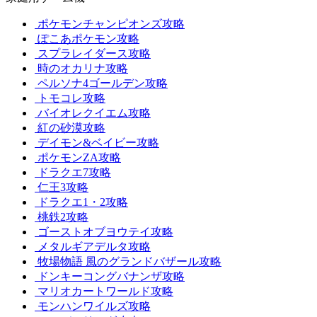
ポケモンチャンピオンズ攻略
ぽこあポケモン攻略
スプラレイダース攻略
時のオカリナ攻略
ペルソナ4ゴールデン攻略
トモコレ攻略
バイオレクイエム攻略
紅の砂漠攻略
デイモン&ベイビー攻略
ポケモンZA攻略
ドラクエ7攻略
仁王3攻略
ドラクエ1・2攻略
桃鉄2攻略
ゴーストオブヨウテイ攻略
メタルギアデルタ攻略
牧場物語 風のグランドバザール攻略
ドンキーコングバナンザ攻略
マリオカートワールド攻略
モンハンワイルズ攻略