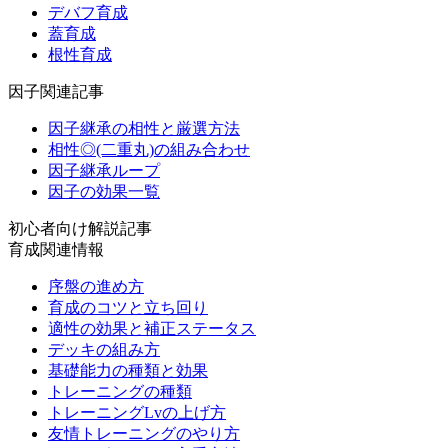
デバフ育成
蓋育成
根性育成
因子関連記事
因子継承の相性と厳選方法
相性◎(二重丸)の組み合わせ
因子継承ループ
因子の効果一覧
初心者向け解説記事
育成関連情報
序盤の進め方
育成のコツと立ち回り
適性の効果と補正ステータス
デッキの組み方
基礎能力の種類と効果
トレーニングの種類
トレーニングLvの上げ方
友情トレーニングのやり方