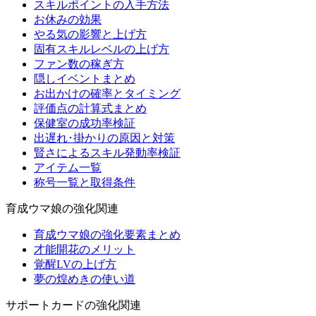
スキルポイントの入手方法
お休みの効果
やる気の影響と上げ方
固有スキルレベルの上げ方
ファン数の稼ぎ方
隠しイベントまとめ
お出かけの確率とタイミング
評価点の計算式まとめ
保健室の成功率検証
出遅れ･掛かりの原因と対策
賢さによるスキル発動率検証
アイテム一覧
称号一覧と取得条件
育成ウマ娘の強化関連
育成ウマ娘の強化要素まとめ
才能開花のメリット
覚醒LVの上げ方
夢の煌めきの使い道
サポートカードの強化関連