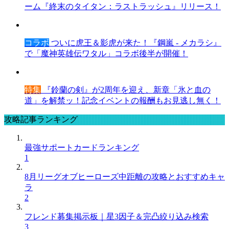
ーム『終末のタイタン：ラストラッシュ』リリース！
コラボ
ついに虎王＆影虎が来た！『鋼嵐 - メカラシ』
で「魔神英雄伝ワタル」コラボ後半が開催！
特集
『鈴蘭の剣』が2周年を迎え、新章「氷と血の
道」を解禁ッ！記念イベントの報酬もお見逃し無く！
攻略記事ランキング
最強サポートカードランキング
1
8月リーグオブヒーローズ中距離の攻略とおすすめキャ
ラ
2
フレンド募集掲示板｜星3因子＆完凸絞り込み検索
3