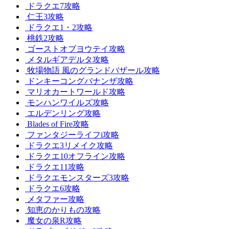
ドラクエ7攻略
仁王3攻略
ドラクエ1・2攻略
桃鉄2攻略
ゴーストオブヨウテイ攻略
メタルギアデルタ攻略
牧場物語 風のグランドバザール攻略
ドンキーコングバナンザ攻略
マリオカートワールド攻略
モンハンワイルズ攻略
エルデンリング攻略
Blades of Fire攻略
ファンタジーライフi攻略
ドラクエ3リメイク攻略
ドラクエ10オフライン攻略
ドラクエ11攻略
ドラクエモンスターズ3攻略
ドラクエ6攻略
メタファー攻略
知恵のかりもの攻略
魔女の泉R攻略