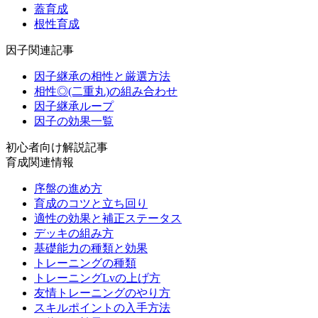
蓋育成
根性育成
因子関連記事
因子継承の相性と厳選方法
相性◎(二重丸)の組み合わせ
因子継承ループ
因子の効果一覧
初心者向け解説記事
育成関連情報
序盤の進め方
育成のコツと立ち回り
適性の効果と補正ステータス
デッキの組み方
基礎能力の種類と効果
トレーニングの種類
トレーニングLvの上げ方
友情トレーニングのやり方
スキルポイントの入手方法