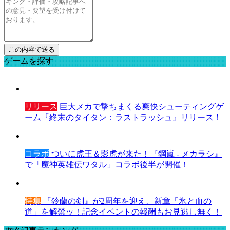
ゲームを探す
リリース
巨大メカで撃ちまくる爽快シューティングゲ
ーム『終末のタイタン：ラストラッシュ』リリース！
コラボ
ついに虎王＆影虎が来た！『鋼嵐 - メカラシ』
で「魔神英雄伝ワタル」コラボ後半が開催！
特集
『鈴蘭の剣』が2周年を迎え、新章「氷と血の
道」を解禁ッ！記念イベントの報酬もお見逃し無く！