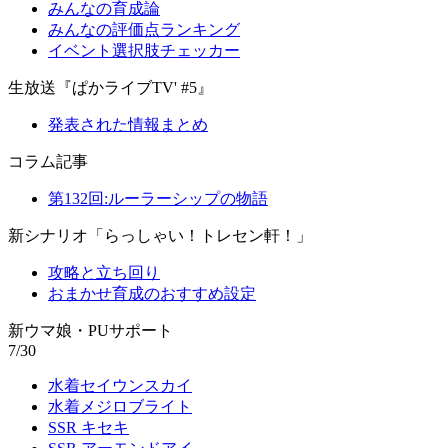
みんなの育成論
みんなの評価点ランキング
イベント選択肢チェッカー
生放送『ぱかライブTV' #5』
発表された情報まとめ
コラム記事
第132回:ルーラーシップの物語
新シナリオ「らっしゃい！トレセン軒！」
攻略と立ち回り
おまかせ育成のおすすめ設定
新ウマ娘・PUサポート
7/30
水着セイウンスカイ
水着メジロブライト
SSR キセキ