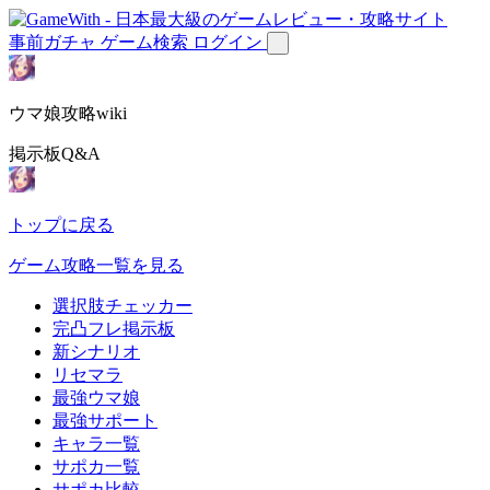
事前ガチャ
ゲーム検索
ログイン
ウマ娘攻略wiki
掲示板Q&A
トップに戻る
ゲーム攻略一覧を見る
選択肢チェッカー
完凸フレ掲示板
新シナリオ
リセマラ
最強ウマ娘
最強サポート
キャラ一覧
サポカ一覧
サポカ比較