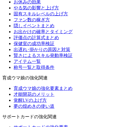
お休みの効果
やる気の影響と上げ方
固有スキルレベルの上げ方
ファン数の稼ぎ方
隠しイベントまとめ
お出かけの確率とタイミング
評価点の計算式まとめ
保健室の成功率検証
出遅れ･掛かりの原因と対策
賢さによるスキル発動率検証
アイテム一覧
称号一覧と取得条件
育成ウマ娘の強化関連
育成ウマ娘の強化要素まとめ
才能開花のメリット
覚醒LVの上げ方
夢の煌めきの使い道
サポートカードの強化関連