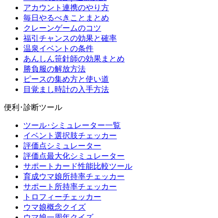
アカウント連携のやり方
毎日やるべきことまとめ
クレーンゲームのコツ
福引チャンスの効果と確率
温泉イベントの条件
あんしん笹針師の効果まとめ
勝負服の解放方法
ピースの集め方と使い道
目覚まし時計の入手方法
便利･診断ツール
ツール･シミュレーター一覧
イベント選択肢チェッカー
評価点シミュレーター
評価点最大化シミュレーター
サポートカード性能比較ツール
育成ウマ娘所持率チェッカー
サポート所持率チェッカー
トロフィーチェッカー
ウマ娘概念クイズ
ウマ娘一周年クイズ