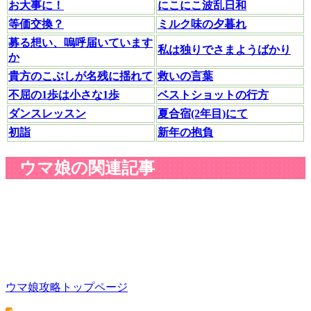
お大事に！
にこにこ波乱日和
等価交換？
ミルク味の夕暮れ
募る想い、嗚呼届いています
私は独りでさまようばかり
か
貴方のこぶしが名残に揺れて
救いの言葉
不屈の1歩は小さな1歩
ベストショットの行方
ダンスレッスン
夏合宿(2年目)にて
初詣
新年の抱負
ウマ娘の関連記事
ウマ娘攻略トップページ