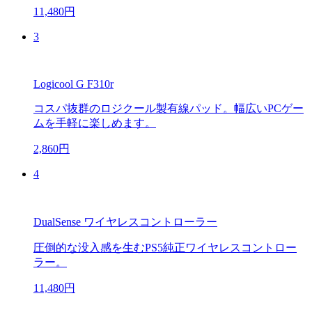
11,480円
3
Logicool G F310r
コスパ抜群のロジクール製有線パッド。幅広いPCゲー
ムを手軽に楽しめます。
2,860円
4
DualSense ワイヤレスコントローラー
圧倒的な没入感を生むPS5純正ワイヤレスコントロー
ラー。
11,480円