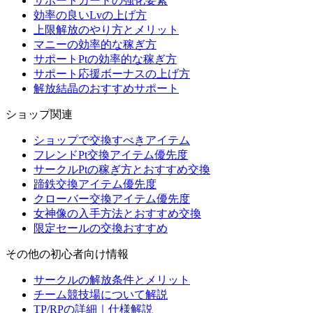
サポートカードの強化要素
効率の良いLvの上げ方
上限解放のやり方とメリット
マニーの効率的な稼ぎ方
サポートPtの効率的な稼ぎ方
サポート応援ボーナスの上げ方
解放結晶のおすすめサポート
ショップ関連
ショップで交換すべきアイテム
フレンドPt交換アイテム優先度
サークルPtの稼ぎ方とおすすめ交換
蹄鉄交換アイテム優先度
クローバー交換アイテム優先度
女神像の入手方法とおすすめ交換
限定セールの交換おすすめ
その他の初心者向け情報
サークルの解放条件とメリット
チーム競技場について解説
TP/RPの詳細｜仕様解説