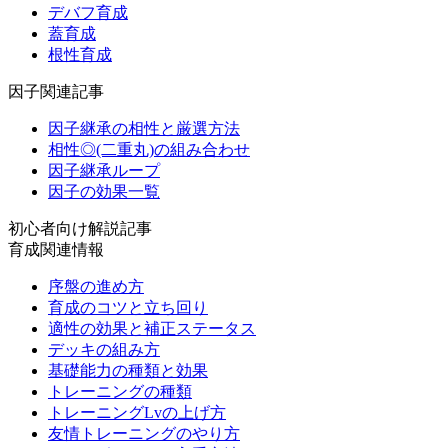
デバフ育成
蓋育成
根性育成
因子関連記事
因子継承の相性と厳選方法
相性◎(二重丸)の組み合わせ
因子継承ループ
因子の効果一覧
初心者向け解説記事
育成関連情報
序盤の進め方
育成のコツと立ち回り
適性の効果と補正ステータス
デッキの組み方
基礎能力の種類と効果
トレーニングの種類
トレーニングLvの上げ方
友情トレーニングのやり方