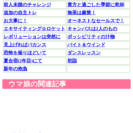
前人未踏のチャレンジ
貴方と過ごした季節に乾杯
追加の自主トレ
無茶は厳禁！
お大事に！
オーネストなセールスで！
エキサイティング☆ロケット
キャンバスは2人のもの
レボリューションは突然に
ポッシビリティの汁物
見上げればバカンス
バイト＆ウインド
恐怖を振りほどいて
ダンスレッスン
夏合宿(2年目)にて
初詣
新年の抱負
ウマ娘の関連記事