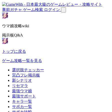
事前ガチャ
ゲーム検索
ログイン
ウマ娘攻略wiki
掲示板Q&A
トップに戻る
ゲーム攻略一覧を見る
選択肢チェッカー
完凸フレ掲示板
新シナリオ
リセマラ
最強ウマ娘
最強サポート
キャラ一覧
サポカ一覧
サポカ比較