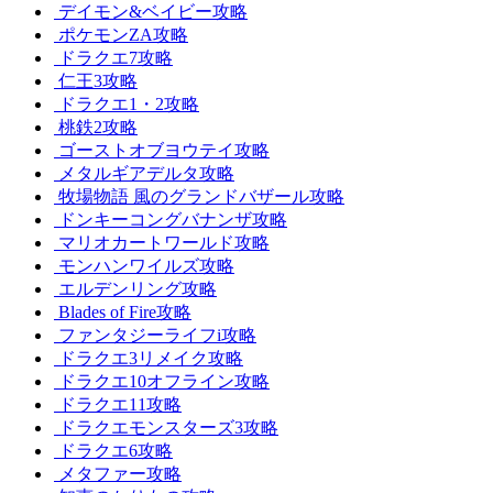
デイモン&ベイビー攻略
ポケモンZA攻略
ドラクエ7攻略
仁王3攻略
ドラクエ1・2攻略
桃鉄2攻略
ゴーストオブヨウテイ攻略
メタルギアデルタ攻略
牧場物語 風のグランドバザール攻略
ドンキーコングバナンザ攻略
マリオカートワールド攻略
モンハンワイルズ攻略
エルデンリング攻略
Blades of Fire攻略
ファンタジーライフi攻略
ドラクエ3リメイク攻略
ドラクエ10オフライン攻略
ドラクエ11攻略
ドラクエモンスターズ3攻略
ドラクエ6攻略
メタファー攻略