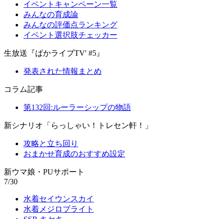
イベントキャンペーン一覧
みんなの育成論
みんなの評価点ランキング
イベント選択肢チェッカー
生放送『ぱかライブTV' #5』
発表された情報まとめ
コラム記事
第132回:ルーラーシップの物語
新シナリオ「らっしゃい！トレセン軒！」
攻略と立ち回り
おまかせ育成のおすすめ設定
新ウマ娘・PUサポート
7/30
水着セイウンスカイ
水着メジロブライト