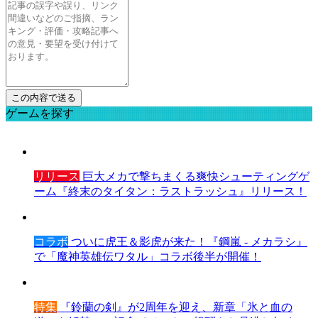
ゲームを探す
リリース
巨大メカで撃ちまくる爽快シューティングゲ
ーム『終末のタイタン：ラストラッシュ』リリース！
コラボ
ついに虎王＆影虎が来た！『鋼嵐 - メカラシ』
で「魔神英雄伝ワタル」コラボ後半が開催！
特集
『鈴蘭の剣』が2周年を迎え、新章「氷と血の