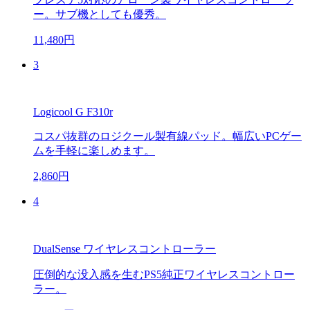
ー。サブ機としても優秀。
11,480円
3
Logicool G F310r
コスパ抜群のロジクール製有線パッド。幅広いPCゲー
ムを手軽に楽しめます。
2,860円
4
DualSense ワイヤレスコントローラー
圧倒的な没入感を生むPS5純正ワイヤレスコントロー
ラー。