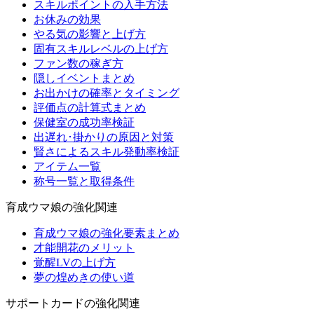
スキルポイントの入手方法
お休みの効果
やる気の影響と上げ方
固有スキルレベルの上げ方
ファン数の稼ぎ方
隠しイベントまとめ
お出かけの確率とタイミング
評価点の計算式まとめ
保健室の成功率検証
出遅れ･掛かりの原因と対策
賢さによるスキル発動率検証
アイテム一覧
称号一覧と取得条件
育成ウマ娘の強化関連
育成ウマ娘の強化要素まとめ
才能開花のメリット
覚醒LVの上げ方
夢の煌めきの使い道
サポートカードの強化関連