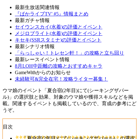
最新生放送関連情報
『ぱかライブTV' #5』情報まとめ
最新ガチャ情報
セイウンスカイ(水着)の評価とイベント
メジロブライト(水着)の評価とイベント
キセキ(SSRスタミナ)の評価とイベント
最新シナリオ情報
「らっしゃい！トレセン軒！」の攻略と立ち回り
最新レースイベント情報
8月LOH中距離の攻略とおすすめキャラ
GameWithからのお知らせ
未経験可&完全在宅！攻略ライター募集！
ウマ娘のイベント「夏合宿(2年目)にて(シーキングザパー
ル)」の選択肢と効果、対象のウマ娘や獲得スキルなどを掲
載。関連するイベントも掲載しているので、育成の参考にど
うぞ。
目次
「夏合宿(2年目)にて(シーキングザパール)」の選択