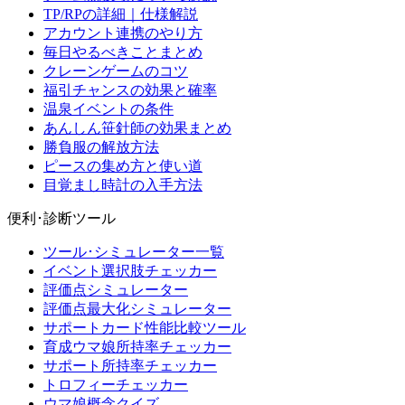
TP/RPの詳細｜仕様解説
アカウント連携のやり方
毎日やるべきことまとめ
クレーンゲームのコツ
福引チャンスの効果と確率
温泉イベントの条件
あんしん笹針師の効果まとめ
勝負服の解放方法
ピースの集め方と使い道
目覚まし時計の入手方法
便利･診断ツール
ツール･シミュレーター一覧
イベント選択肢チェッカー
評価点シミュレーター
評価点最大化シミュレーター
サポートカード性能比較ツール
育成ウマ娘所持率チェッカー
サポート所持率チェッカー
トロフィーチェッカー
ウマ娘概念クイズ