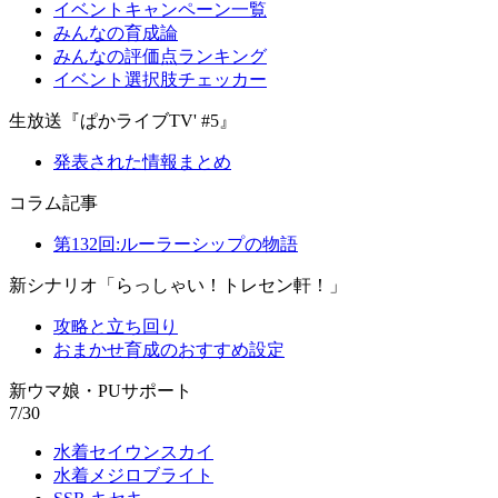
イベントキャンペーン一覧
みんなの育成論
みんなの評価点ランキング
イベント選択肢チェッカー
生放送『ぱかライブTV' #5』
発表された情報まとめ
コラム記事
第132回:ルーラーシップの物語
新シナリオ「らっしゃい！トレセン軒！」
攻略と立ち回り
おまかせ育成のおすすめ設定
新ウマ娘・PUサポート
7/30
水着セイウンスカイ
水着メジロブライト