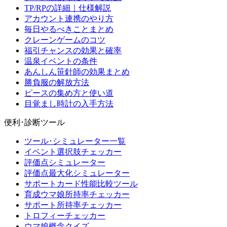
TP/RPの詳細｜仕様解説
アカウント連携のやり方
毎日やるべきことまとめ
クレーンゲームのコツ
福引チャンスの効果と確率
温泉イベントの条件
あんしん笹針師の効果まとめ
勝負服の解放方法
ピースの集め方と使い道
目覚まし時計の入手方法
便利･診断ツール
ツール･シミュレーター一覧
イベント選択肢チェッカー
評価点シミュレーター
評価点最大化シミュレーター
サポートカード性能比較ツール
育成ウマ娘所持率チェッカー
サポート所持率チェッカー
トロフィーチェッカー
ウマ娘概念クイズ