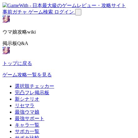
事前ガチャ
ゲーム検索
ログイン
ウマ娘攻略wiki
掲示板Q&A
トップに戻る
ゲーム攻略一覧を見る
選択肢チェッカー
完凸フレ掲示板
新シナリオ
リセマラ
最強ウマ娘
最強サポート
キャラ一覧
サポカ一覧
サポカ比較