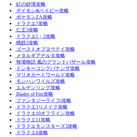
紅の砂漠攻略
デイモン&ベイビー攻略
ポケモンZA攻略
ドラクエ7攻略
仁王3攻略
ドラクエ1・2攻略
桃鉄2攻略
ゴーストオブヨウテイ攻略
メタルギアデルタ攻略
牧場物語 風のグランドバザール攻略
ドンキーコングバナンザ攻略
マリオカートワールド攻略
モンハンワイルズ攻略
エルデンリング攻略
Blades of Fire攻略
ファンタジーライフi攻略
ドラクエ3リメイク攻略
ドラクエ10オフライン攻略
ドラクエ11攻略
ドラクエモンスターズ3攻略
ドラクエ6攻略