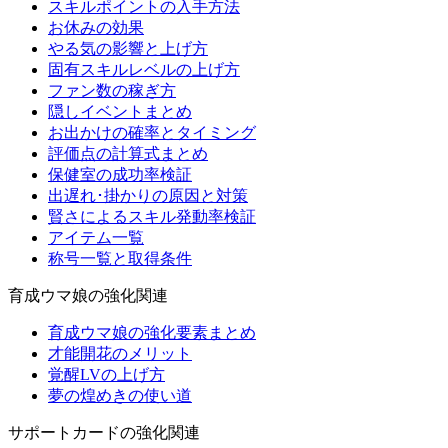
スキルポイントの入手方法
お休みの効果
やる気の影響と上げ方
固有スキルレベルの上げ方
ファン数の稼ぎ方
隠しイベントまとめ
お出かけの確率とタイミング
評価点の計算式まとめ
保健室の成功率検証
出遅れ･掛かりの原因と対策
賢さによるスキル発動率検証
アイテム一覧
称号一覧と取得条件
育成ウマ娘の強化関連
育成ウマ娘の強化要素まとめ
才能開花のメリット
覚醒LVの上げ方
夢の煌めきの使い道
サポートカードの強化関連