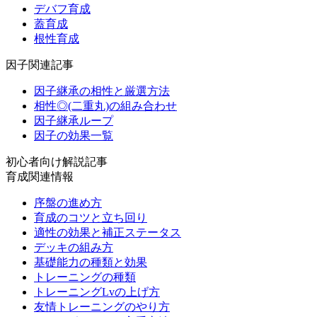
デバフ育成
蓋育成
根性育成
因子関連記事
因子継承の相性と厳選方法
相性◎(二重丸)の組み合わせ
因子継承ループ
因子の効果一覧
初心者向け解説記事
育成関連情報
序盤の進め方
育成のコツと立ち回り
適性の効果と補正ステータス
デッキの組み方
基礎能力の種類と効果
トレーニングの種類
トレーニングLvの上げ方
友情トレーニングのやり方