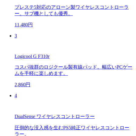
プレステ5対応のアローン製ワイヤレスコントローラ
ー。サブ機としても優秀。
11,480円
3
Logicool G F310r
コスパ抜群のロジクール製有線パッド。幅広いPCゲー
ムを手軽に楽しめます。
2,860円
4
DualSense ワイヤレスコントローラー
圧倒的な没入感を生むPS5純正ワイヤレスコントロー
ラー。