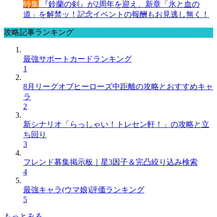
特集
『鈴蘭の剣』が2周年を迎え、新章「氷と血の
道」を解禁ッ！記念イベントの報酬もお見逃し無く！
攻略記事ランキング
最強サポートカードランキング
1
8月リーグオブヒーローズ中距離の攻略とおすすめキャ
ラ
2
新シナリオ「らっしゃい！トレセン軒！」の攻略と立
ち回り
3
フレンド募集掲示板｜星3因子＆完凸絞り込み検索
4
最強キャラ(ウマ娘)評価ランキング
5
もっとみる