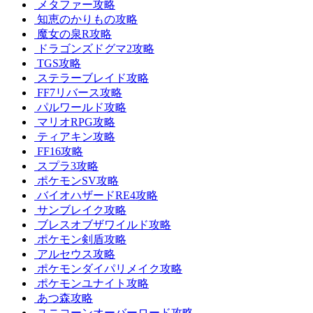
メタファー攻略
知恵のかりもの攻略
魔女の泉R攻略
ドラゴンズドグマ2攻略
TGS攻略
ステラーブレイド攻略
FF7リバース攻略
パルワールド攻略
マリオRPG攻略
ティアキン攻略
FF16攻略
スプラ3攻略
ポケモンSV攻略
バイオハザードRE4攻略
サンブレイク攻略
ブレスオブザワイルド攻略
ポケモン剣盾攻略
アルセウス攻略
ポケモンダイパリメイク攻略
ポケモンユナイト攻略
あつ森攻略
ユニコーンオーバーロード攻略