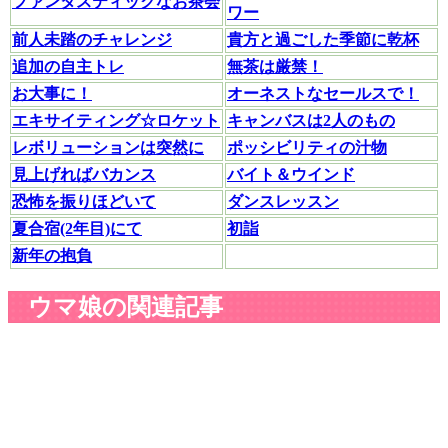
ファンタスティックなお茶会
ワー
前人未踏のチャレンジ
貴方と過ごした季節に乾杯
追加の自主トレ
無茶は厳禁！
お大事に！
オーネストなセールスで！
エキサイティング☆ロケット
キャンバスは2人のもの
レボリューションは突然に
ポッシビリティの汁物
見上げればバカンス
バイト＆ウインド
恐怖を振りほどいて
ダンスレッスン
夏合宿(2年目)にて
初詣
新年の抱負
ウマ娘の関連記事