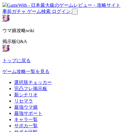
事前ガチャ
ゲーム検索
ログイン
ウマ娘攻略wiki
掲示板Q&A
トップに戻る
ゲーム攻略一覧を見る
選択肢チェッカー
完凸フレ掲示板
新シナリオ
リセマラ
最強ウマ娘
最強サポート
キャラ一覧
サポカ一覧
サポカ比較