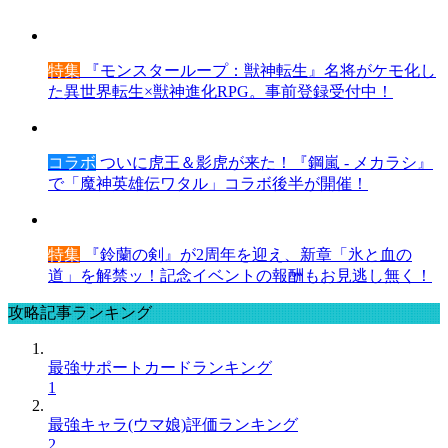
特集
『モンスターループ：獣神転生』名将がケモ化し
た異世界転生×獣神進化RPG。事前登録受付中！
コラボ
ついに虎王＆影虎が来た！『鋼嵐 - メカラシ』
で「魔神英雄伝ワタル」コラボ後半が開催！
特集
『鈴蘭の剣』が2周年を迎え、新章「氷と血の
道」を解禁ッ！記念イベントの報酬もお見逃し無く！
攻略記事ランキング
最強サポートカードランキング
1
最強キャラ(ウマ娘)評価ランキング
2