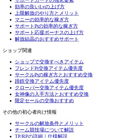
サポートカードの強化要素
効率の良いLvの上げ方
上限解放のやり方とメリット
マニーの効率的な稼ぎ方
サポートPtの効率的な稼ぎ方
サポート応援ボーナスの上げ方
解放結晶のおすすめサポート
ショップ関連
ショップで交換すべきアイテム
フレンドPt交換アイテム優先度
サークルPtの稼ぎ方とおすすめ交換
蹄鉄交換アイテム優先度
クローバー交換アイテム優先度
女神像の入手方法とおすすめ交換
限定セールの交換おすすめ
その他の初心者向け情報
サークルの解放条件とメリット
チーム競技場について解説
TP/RPの詳細｜仕様解説