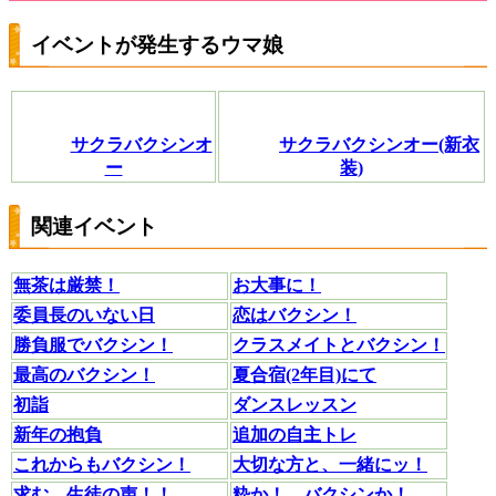
イベントが発生するウマ娘
サクラバクシンオ
サクラバクシンオー(新衣
ー
装)
関連イベント
無茶は厳禁！
お大事に！
委員長のいない日
恋はバクシン！
勝負服でバクシン！
クラスメイトとバクシン！
最高のバクシン！
夏合宿(2年目)にて
初詣
ダンスレッスン
新年の抱負
追加の自主トレ
これからもバクシン！
大切な方と、一緒にッ！
求む、生徒の声！！
粋か！ バクシンか！