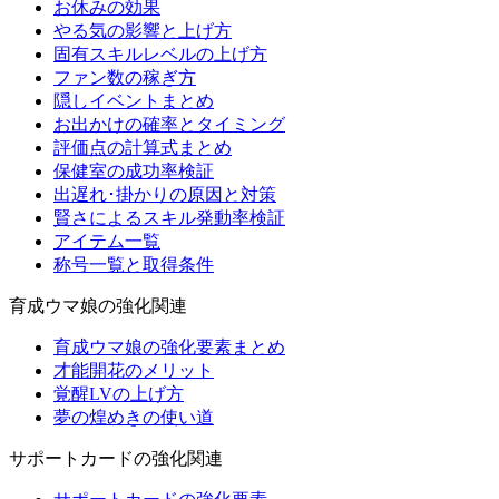
お休みの効果
やる気の影響と上げ方
固有スキルレベルの上げ方
ファン数の稼ぎ方
隠しイベントまとめ
お出かけの確率とタイミング
評価点の計算式まとめ
保健室の成功率検証
出遅れ･掛かりの原因と対策
賢さによるスキル発動率検証
アイテム一覧
称号一覧と取得条件
育成ウマ娘の強化関連
育成ウマ娘の強化要素まとめ
才能開花のメリット
覚醒LVの上げ方
夢の煌めきの使い道
サポートカードの強化関連