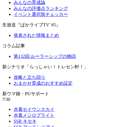
みんなの育成論
みんなの評価点ランキング
イベント選択肢チェッカー
生放送『ぱかライブTV' #5』
発表された情報まとめ
コラム記事
第132回:ルーラーシップの物語
新シナリオ「らっしゃい！トレセン軒！」
攻略と立ち回り
おまかせ育成のおすすめ設定
新ウマ娘・PUサポート
7/30
水着セイウンスカイ
水着メジロブライト
SSR キセキ