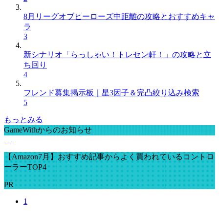
8月リーグオブヒーローズ中距離の攻略とおすすめキャ
ラ
3
新シナリオ「らっしゃい！トレセン軒！」の攻略と立
ち回り
4
フレンド募集掲示板｜星3因子＆完凸絞り込み検索
5
もっとみる
GameWithからのお知らせ
【Amazon7月】おすすめ記事からよく買われているコントロ
ーラーTOP4
PR
1