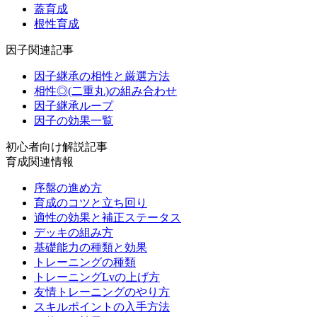
蓋育成
根性育成
因子関連記事
因子継承の相性と厳選方法
相性◎(二重丸)の組み合わせ
因子継承ループ
因子の効果一覧
初心者向け解説記事
育成関連情報
序盤の進め方
育成のコツと立ち回り
適性の効果と補正ステータス
デッキの組み方
基礎能力の種類と効果
トレーニングの種類
トレーニングLvの上げ方
友情トレーニングのやり方
スキルポイントの入手方法