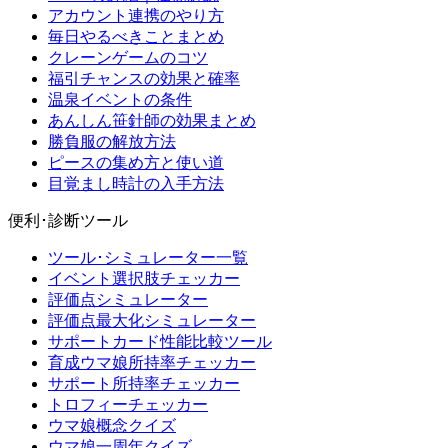
アカウント連携のやり方
毎日やるべきことまとめ
クレーンゲームのコツ
福引チャンスの効果と確率
温泉イベントの条件
あんしん笹針師の効果まとめ
勝負服の解放方法
ピースの集め方と使い道
目覚まし時計の入手方法
便利･診断ツール
ツール･シミュレーター一覧
イベント選択肢チェッカー
評価点シミュレーター
評価点最大化シミュレーター
サポートカード性能比較ツール
育成ウマ娘所持率チェッカー
サポート所持率チェッカー
トロフィーチェッカー
ウマ娘概念クイズ
ウマ娘一周年クイズ