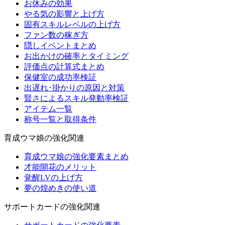
お休みの効果
やる気の影響と上げ方
固有スキルレベルの上げ方
ファン数の稼ぎ方
隠しイベントまとめ
お出かけの確率とタイミング
評価点の計算式まとめ
保健室の成功率検証
出遅れ･掛かりの原因と対策
賢さによるスキル発動率検証
アイテム一覧
称号一覧と取得条件
育成ウマ娘の強化関連
育成ウマ娘の強化要素まとめ
才能開花のメリット
覚醒LVの上げ方
夢の煌めきの使い道
サポートカードの強化関連