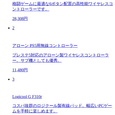
格闘ゲームに最適な6ボタン配置の高性能ワイヤレスコ
ントローラーです。
28,308円
2
アローン PS5用無線コントローラー
プレステ5対応のアローン製ワイヤレスコントローラ
ー。サブ機としても優秀。
11,480円
3
Logicool G F310r
コスパ抜群のロジクール製有線パッド。幅広いPCゲー
ムを手軽に楽しめます。