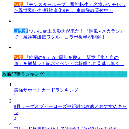
特集
『モンスターループ：獣神転生』名将がケモ化し
た異世界転生×獣神進化RPG。事前登録受付中！
コラボ
ついに虎王＆影虎が来た！『鋼嵐 - メカラシ』
で「魔神英雄伝ワタル」コラボ後半が開催！
特集
『鈴蘭の剣』が2周年を迎え、新章「氷と血の
道」を解禁ッ！記念イベントの報酬もお見逃し無く！
攻略記事ランキング
最強サポートカードランキング
1
8月リーグオブヒーローズ中距離の攻略とおすすめキャ
ラ
2
フレンド募集掲示板｜星3因子＆完凸絞り込み検索