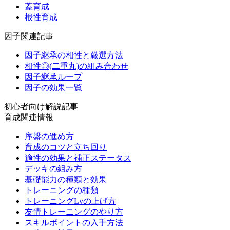
蓋育成
根性育成
因子関連記事
因子継承の相性と厳選方法
相性◎(二重丸)の組み合わせ
因子継承ループ
因子の効果一覧
初心者向け解説記事
育成関連情報
序盤の進め方
育成のコツと立ち回り
適性の効果と補正ステータス
デッキの組み方
基礎能力の種類と効果
トレーニングの種類
トレーニングLvの上げ方
友情トレーニングのやり方
スキルポイントの入手方法