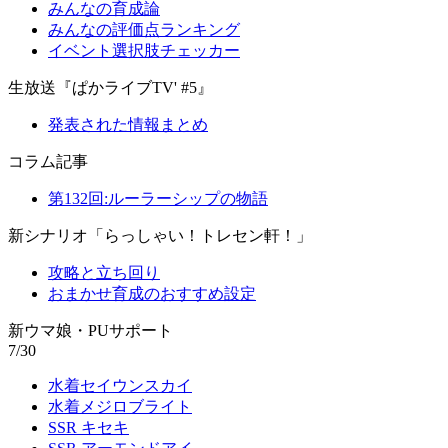
みんなの育成論
みんなの評価点ランキング
イベント選択肢チェッカー
生放送『ぱかライブTV' #5』
発表された情報まとめ
コラム記事
第132回:ルーラーシップの物語
新シナリオ「らっしゃい！トレセン軒！」
攻略と立ち回り
おまかせ育成のおすすめ設定
新ウマ娘・PUサポート
7/30
水着セイウンスカイ
水着メジロブライト
SSR キセキ