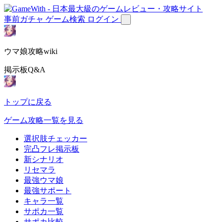
事前ガチャ
ゲーム検索
ログイン
ウマ娘攻略wiki
掲示板Q&A
トップに戻る
ゲーム攻略一覧を見る
選択肢チェッカー
完凸フレ掲示板
新シナリオ
リセマラ
最強ウマ娘
最強サポート
キャラ一覧
サポカ一覧
サポカ比較