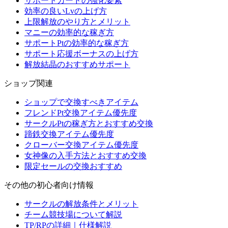
サポートカードの強化要素
効率の良いLvの上げ方
上限解放のやり方とメリット
マニーの効率的な稼ぎ方
サポートPtの効率的な稼ぎ方
サポート応援ボーナスの上げ方
解放結晶のおすすめサポート
ショップ関連
ショップで交換すべきアイテム
フレンドPt交換アイテム優先度
サークルPtの稼ぎ方とおすすめ交換
蹄鉄交換アイテム優先度
クローバー交換アイテム優先度
女神像の入手方法とおすすめ交換
限定セールの交換おすすめ
その他の初心者向け情報
サークルの解放条件とメリット
チーム競技場について解説
TP/RPの詳細｜仕様解説