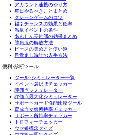
アカウント連携のやり方
毎日やるべきことまとめ
クレーンゲームのコツ
福引チャンスの効果と確率
温泉イベントの条件
あんしん笹針師の効果まとめ
勝負服の解放方法
ピースの集め方と使い道
目覚まし時計の入手方法
便利･診断ツール
ツール･シミュレーター一覧
イベント選択肢チェッカー
評価点シミュレーター
評価点最大化シミュレーター
サポートカード性能比較ツール
育成ウマ娘所持率チェッカー
サポート所持率チェッカー
トロフィーチェッカー
ウマ娘概念クイズ
ウマ娘一周年クイズ