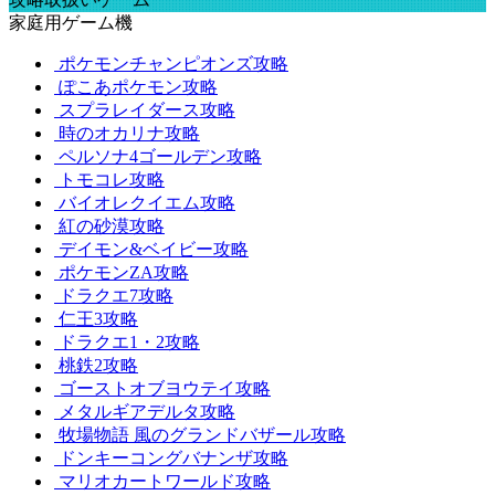
家庭用ゲーム機
ポケモンチャンピオンズ攻略
ぽこあポケモン攻略
スプラレイダース攻略
時のオカリナ攻略
ペルソナ4ゴールデン攻略
トモコレ攻略
バイオレクイエム攻略
紅の砂漠攻略
デイモン&ベイビー攻略
ポケモンZA攻略
ドラクエ7攻略
仁王3攻略
ドラクエ1・2攻略
桃鉄2攻略
ゴーストオブヨウテイ攻略
メタルギアデルタ攻略
牧場物語 風のグランドバザール攻略
ドンキーコングバナンザ攻略
マリオカートワールド攻略