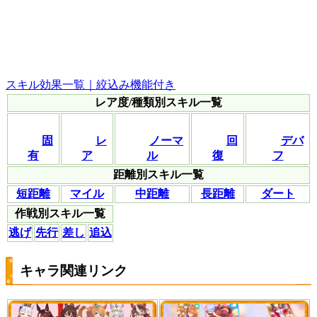
スキル効果一覧｜絞込み機能付き
レア度/種類別スキル一覧
固
レ
ノーマ
回
デバ
有
ア
ル
復
フ
距離別スキル一覧
短距離
マイル
中距離
長距離
ダート
作戦別スキル一覧
逃げ
先行
差し
追込
キャラ関連リンク