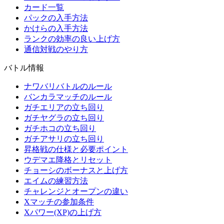
カード一覧
パックの入手方法
かけらの入手方法
ランクの効率の良い上げ方
通信対戦のやり方
バトル情報
ナワバリバトルのルール
バンカラマッチのルール
ガチエリアの立ち回り
ガチヤグラの立ち回り
ガチホコの立ち回り
ガチアサリの立ち回り
昇格戦の仕様と必要ポイント
ウデマエ降格とリセット
チョーシのボーナスと上げ方
エイムの練習方法
チャレンジとオープンの違い
Xマッチの参加条件
Xパワー(XP)の上げ方