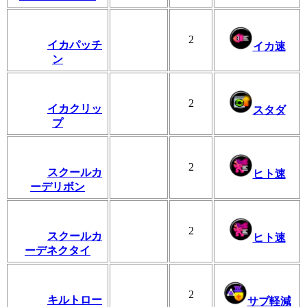
2
イカパッチ
イカ速
ン
2
イカクリッ
スタダ
プ
2
スクールカ
ヒト速
ーデリボン
2
スクールカ
ヒト速
ーデネクタイ
2
キルトロー
サブ軽減