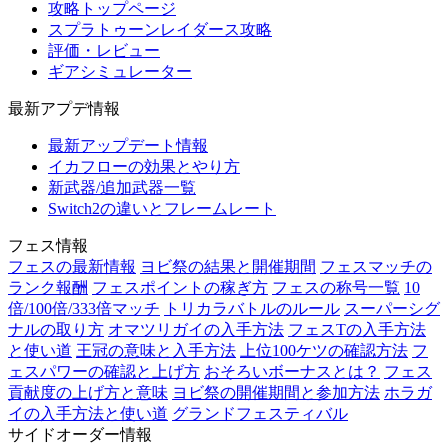
攻略トップページ
スプラトゥーンレイダース攻略
評価・レビュー
ギアシミュレーター
最新アプデ情報
最新アップデート情報
イカフローの効果とやり方
新武器/追加武器一覧
Switch2の違いとフレームレート
フェス情報
フェスの最新情報
ヨビ祭の結果と開催期間
フェスマッチの
ランク報酬
フェスポイントの稼ぎ方
フェスの称号一覧
10
倍/100倍/333倍マッチ
トリカラバトルのルール
スーパーシグ
ナルの取り方
オマツリガイの入手方法
フェスTの入手方法
と使い道
王冠の意味と入手方法
上位100ケツの確認方法
フ
ェスパワーの確認と上げ方
おそろいボーナスとは？
フェス
貢献度の上げ方と意味
ヨビ祭の開催期間と参加方法
ホラガ
イの入手方法と使い道
グランドフェスティバル
サイドオーダー情報