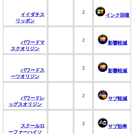
2
イイダチス
インク回復
リッポン
2
パワードマ
影響軽減
スクオリジン
2
パワードス
影響軽減
ーツオリジン
2
パワードレ
サブ軽減
ッグスオリジン
2
スクールロ
サブ効率
ーファーハイソ