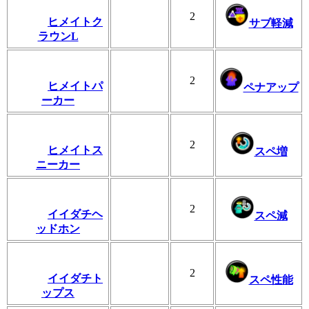
2
ヒメイトク
サブ軽減
ラウンL
2
ヒメイトパ
ペナアップ
ーカー
2
ヒメイトス
スペ増
ニーカー
2
イイダチヘ
スペ減
ッドホン
2
イイダチト
スペ性能
ップス