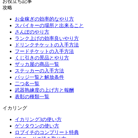
お役立ち記事
攻略
お金稼ぎの効率的なやり方
スパイキーの場所と出来ること
さんぽのやり方
ランク上げの効率良いやり方
ドリンクチケットの入手方法
フードチケットの入手方法
くじ引きの景品とやり方
ザッカ屋の商品一覧
ステッカーの入手方法
バッジ一覧と解放条件
二つ名一覧
武器熟練度の上げ方と報酬
表彰の種類一覧
イカリング
イカリング3の使い方
ゲソタウンの使い方
ロブイチのコンプリート特典