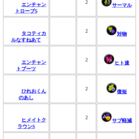
2
エンチャン
サーマル
トローブS
2
タコティカ
対物
ルなすねあて
2
エンチャン
ヒト速
トブーツ
2
ひれおくん
復短
のあし
2
ヒメイトク
サブ軽減
ラウンS