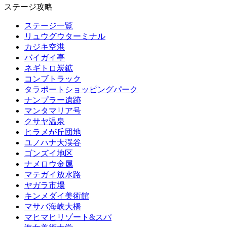
ステージ攻略
ステージ一覧
リュウグウターミナル
カジキ空港
バイガイ亭
ネギトロ炭鉱
コンブトラック
タラポートショッピングパーク
ナンプラー遺跡
マンタマリア号
クサヤ温泉
ヒラメが丘団地
ユノハナ大渓谷
ゴンズイ地区
ナメロウ金属
マテガイ放水路
ヤガラ市場
キンメダイ美術館
マサバ海峡大橋
マヒマヒリゾート&スパ