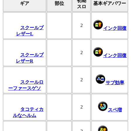
初期
ギア
部位
基本ギアパワー
スロ
2
スクールブ
インク回復
レザーL
2
スクールブ
インク回復
レザーR
2
スクールロ
サブ効率
ーファースゲソ
2
タコティカ
スペ増
ルなヘルム