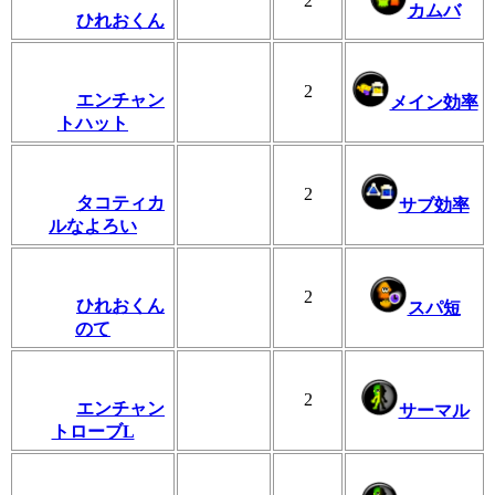
2
カムバ
ひれおくん
2
エンチャン
メイン効率
トハット
2
タコティカ
サブ効率
ルなよろい
2
ひれおくん
スパ短
のて
2
エンチャン
サーマル
トローブL