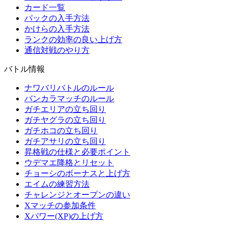
カード一覧
パックの入手方法
かけらの入手方法
ランクの効率の良い上げ方
通信対戦のやり方
バトル情報
ナワバリバトルのルール
バンカラマッチのルール
ガチエリアの立ち回り
ガチヤグラの立ち回り
ガチホコの立ち回り
ガチアサリの立ち回り
昇格戦の仕様と必要ポイント
ウデマエ降格とリセット
チョーシのボーナスと上げ方
エイムの練習方法
チャレンジとオープンの違い
Xマッチの参加条件
Xパワー(XP)の上げ方