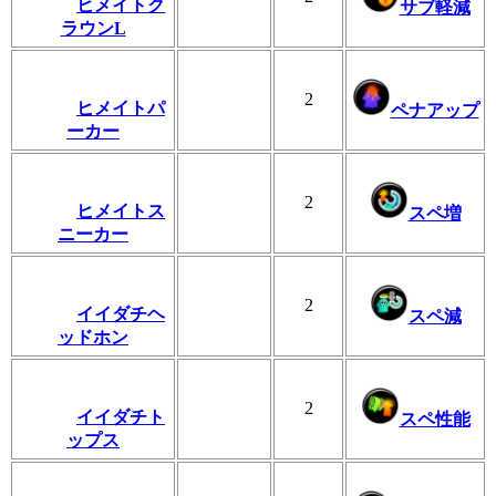
ヒメイトク
サブ軽減
ラウンL
2
ヒメイトパ
ペナアップ
ーカー
2
ヒメイトス
スペ増
ニーカー
2
イイダチヘ
スペ減
ッドホン
2
イイダチト
スペ性能
ップス