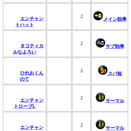
2
エンチャン
メイン効率
トハット
2
タコティカ
サブ効率
ルなよろい
2
ひれおくん
スパ短
のて
2
エンチャン
サーマル
トローブL
2
エンチャン
サーマル