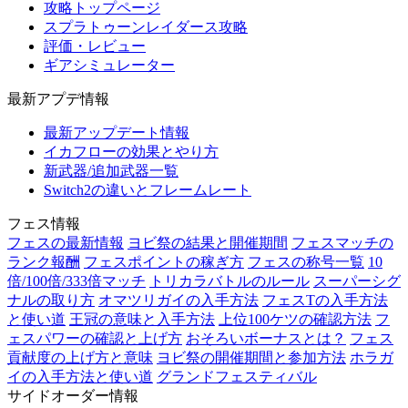
攻略トップページ
スプラトゥーンレイダース攻略
評価・レビュー
ギアシミュレーター
最新アプデ情報
最新アップデート情報
イカフローの効果とやり方
新武器/追加武器一覧
Switch2の違いとフレームレート
フェス情報
フェスの最新情報
ヨビ祭の結果と開催期間
フェスマッチの
ランク報酬
フェスポイントの稼ぎ方
フェスの称号一覧
10
倍/100倍/333倍マッチ
トリカラバトルのルール
スーパーシグ
ナルの取り方
オマツリガイの入手方法
フェスTの入手方法
と使い道
王冠の意味と入手方法
上位100ケツの確認方法
フ
ェスパワーの確認と上げ方
おそろいボーナスとは？
フェス
貢献度の上げ方と意味
ヨビ祭の開催期間と参加方法
ホラガ
イの入手方法と使い道
グランドフェスティバル
サイドオーダー情報