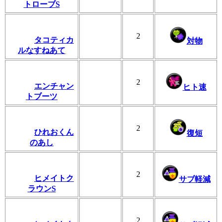
トローブS
2
タコティカ
対物
ルなすねあて
2
エンチャン
ヒト速
トブーツ
2
ひれおくん
復短
のあし
2
ヒメイトク
サブ軽減
ラウンS
2