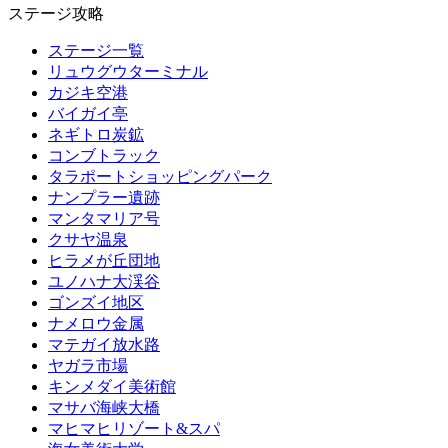
ステージ攻略
ステージ一覧
リュウグウターミナル
カジキ空港
バイガイ亭
ネギトロ炭鉱
コンブトラック
タラポートショッピングパーク
ナンプラー遺跡
マンタマリア号
クサヤ温泉
ヒラメが丘団地
ユノハナ大渓谷
ゴンズイ地区
ナメロウ金属
マテガイ放水路
ヤガラ市場
キンメダイ美術館
マサバ海峡大橋
マヒマヒリゾート&スパ