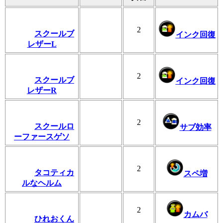
2
スクールブ
インク回復
レザーL
2
スクールブ
インク回復
レザーR
2
スクールロ
サブ効率
ーファースゲソ
2
タコティカ
スペ増
ルなヘルム
2
カムバ
ひれおくん