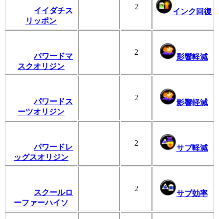
2
イイダチス
インク回復
リッポン
2
パワードマ
影響軽減
スクオリジン
2
パワードス
影響軽減
ーツオリジン
2
パワードレ
サブ軽減
ッグスオリジン
2
スクールロ
サブ効率
ーファーハイソ