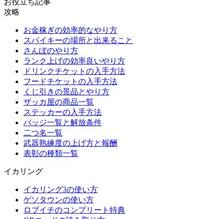
お役立ち記事
攻略
お金稼ぎの効率的なやり方
スパイキーの場所と出来ること
さんぽのやり方
ランク上げの効率良いやり方
ドリンクチケットの入手方法
フードチケットの入手方法
くじ引きの景品とやり方
ザッカ屋の商品一覧
ステッカーの入手方法
バッジ一覧と解放条件
二つ名一覧
武器熟練度の上げ方と報酬
表彰の種類一覧
イカリング
イカリング3の使い方
ゲソタウンの使い方
ロブイチのコンプリート特典