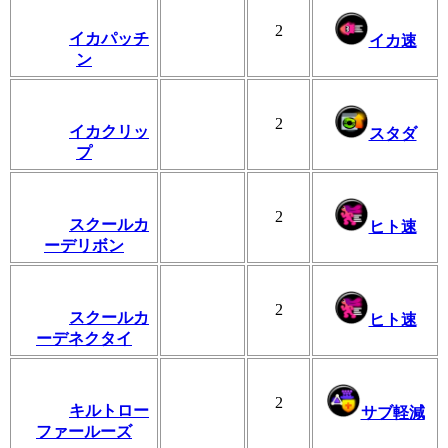
2
イカパッチ
イカ速
ン
2
イカクリッ
スタダ
プ
2
スクールカ
ヒト速
ーデリボン
2
スクールカ
ヒト速
ーデネクタイ
2
キルトロー
サブ軽減
ファールーズ