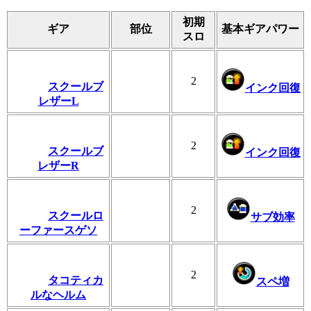
初期
ギア
部位
基本ギアパワー
スロ
2
スクールブ
インク回復
レザーL
2
スクールブ
インク回復
レザーR
2
スクールロ
サブ効率
ーファースゲソ
2
タコティカ
スペ増
ルなヘルム