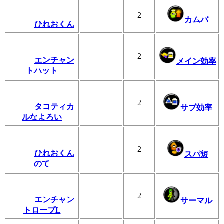
2
カムバ
ひれおくん
2
エンチャン
メイン効率
トハット
2
タコティカ
サブ効率
ルなよろい
2
ひれおくん
スパ短
のて
2
エンチャン
サーマル
トローブL