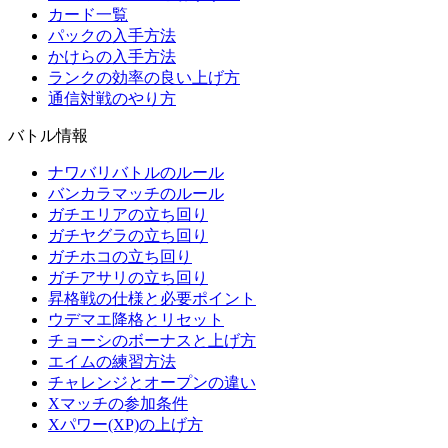
カード一覧
パックの入手方法
かけらの入手方法
ランクの効率の良い上げ方
通信対戦のやり方
バトル情報
ナワバリバトルのルール
バンカラマッチのルール
ガチエリアの立ち回り
ガチヤグラの立ち回り
ガチホコの立ち回り
ガチアサリの立ち回り
昇格戦の仕様と必要ポイント
ウデマエ降格とリセット
チョーシのボーナスと上げ方
エイムの練習方法
チャレンジとオープンの違い
Xマッチの参加条件
Xパワー(XP)の上げ方