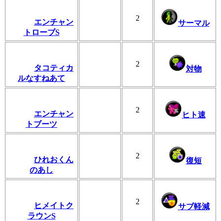
2
エンチャン
サーマル
トローブS
2
タコティカ
対物
ルなすねあて
2
エンチャン
ヒト速
トブーツ
2
ひれおくん
復短
のあし
2
ヒメイトク
サブ軽減
ラウンS