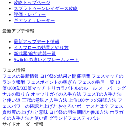
攻略トップページ
スプラトゥーンレイダース攻略
評価・レビュー
ギアシミュレーター
最新アプデ情報
最新アップデート情報
イカフローの効果とやり方
新武器/追加武器一覧
Switch2の違いとフレームレート
フェス情報
フェスの最新情報
ヨビ祭の結果と開催期間
フェスマッチの
ランク報酬
フェスポイントの稼ぎ方
フェスの称号一覧
10
倍/100倍/333倍マッチ
トリカラバトルのルール
スーパーシグ
ナルの取り方
オマツリガイの入手方法
フェスTの入手方法
と使い道
王冠の意味と入手方法
上位100ケツの確認方法
フ
ェスパワーの確認と上げ方
おそろいボーナスとは？
フェス
貢献度の上げ方と意味
ヨビ祭の開催期間と参加方法
ホラガ
イの入手方法と使い道
グランドフェスティバル
サイドオーダー情報