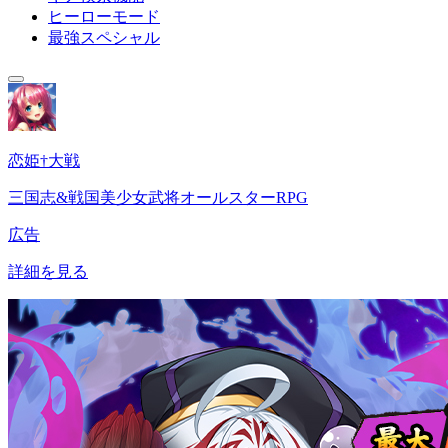
ヒーローモード
最強スペシャル
恋姫†大戦
三国志&戦国美少女武将オールスターRPG
広告
詳細を見る