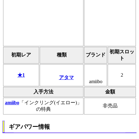
初期スロッ
初期レア
種類
ブランド
ト
★1
2
アタマ
amiibo
入手方法
金額
amiibo
「インクリング(イエロー)」
非売品
の特典
ギアパワー情報