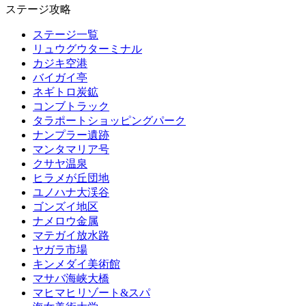
ステージ攻略
ステージ一覧
リュウグウターミナル
カジキ空港
バイガイ亭
ネギトロ炭鉱
コンブトラック
タラポートショッピングパーク
ナンプラー遺跡
マンタマリア号
クサヤ温泉
ヒラメが丘団地
ユノハナ大渓谷
ゴンズイ地区
ナメロウ金属
マテガイ放水路
ヤガラ市場
キンメダイ美術館
マサバ海峡大橋
マヒマヒリゾート&スパ