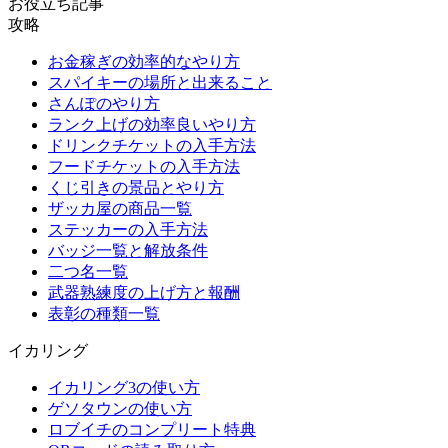
お役立ち記事
攻略
お金稼ぎの効率的なやり方
スパイキーの場所と出来ること
さんぽのやり方
ランク上げの効率良いやり方
ドリンクチケットの入手方法
フードチケットの入手方法
くじ引きの景品とやり方
ザッカ屋の商品一覧
ステッカーの入手方法
バッジ一覧と解放条件
二つ名一覧
武器熟練度の上げ方と報酬
表彰の種類一覧
イカリング
イカリング3の使い方
ゲソタウンの使い方
ロブイチのコンプリート特典