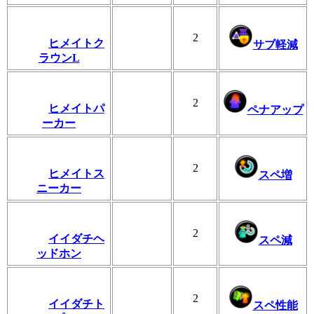
2
ヒメイトク
サブ軽減
ラウンL
2
ヒメイトパ
ペナアップ
ーカー
2
ヒメイトス
スペ増
ニーカー
2
イイダチヘ
スペ減
ッドホン
2
イイダチト
スペ性能