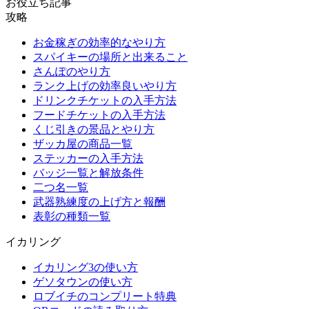
お役立ち記事
攻略
お金稼ぎの効率的なやり方
スパイキーの場所と出来ること
さんぽのやり方
ランク上げの効率良いやり方
ドリンクチケットの入手方法
フードチケットの入手方法
くじ引きの景品とやり方
ザッカ屋の商品一覧
ステッカーの入手方法
バッジ一覧と解放条件
二つ名一覧
武器熟練度の上げ方と報酬
表彰の種類一覧
イカリング
イカリング3の使い方
ゲソタウンの使い方
ロブイチのコンプリート特典