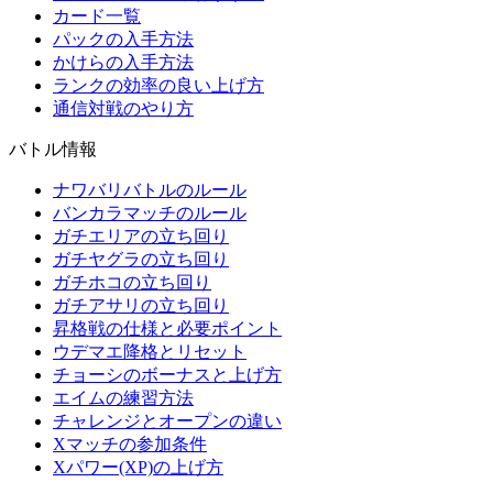
カード一覧
パックの入手方法
かけらの入手方法
ランクの効率の良い上げ方
通信対戦のやり方
バトル情報
ナワバリバトルのルール
バンカラマッチのルール
ガチエリアの立ち回り
ガチヤグラの立ち回り
ガチホコの立ち回り
ガチアサリの立ち回り
昇格戦の仕様と必要ポイント
ウデマエ降格とリセット
チョーシのボーナスと上げ方
エイムの練習方法
チャレンジとオープンの違い
Xマッチの参加条件
Xパワー(XP)の上げ方