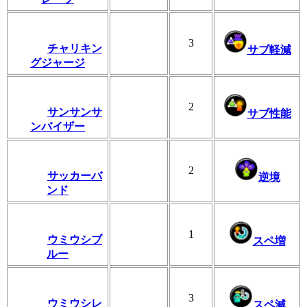
3
チャリキン
サブ軽減
グジャージ
2
サンサンサ
サブ性能
ンバイザー
2
サッカーバ
逆境
ンド
1
ウミウシブ
スペ増
ルー
3
ウミウシレ
スペ減