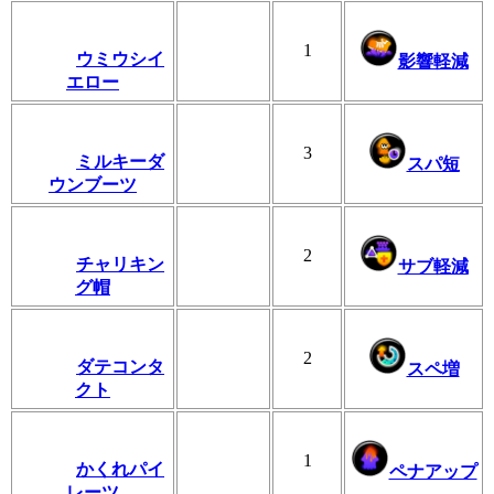
1
ウミウシイ
影響軽減
エロー
3
ミルキーダ
スパ短
ウンブーツ
2
チャリキン
サブ軽減
グ帽
2
ダテコンタ
スペ増
クト
1
かくれパイ
ペナアップ
レーツ