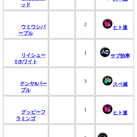
ッド
2
ウミウシパ
ヒト速
ープル
1
リイシュー
サブ効率
Tホワイト
3
テンヤ8パー
スペ減
プル
1
グッピーフ
ヒト速
ラミンゴ