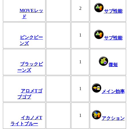
2
MOVEレッ
サブ性能
ド
1
ピンクビー
サブ性能
ンズ
1
ブラックビ
復短
ーンズ
1
アロメTゴ
メイン効率
ブゴブ
1
イカノメT
アクション
ライトブルー