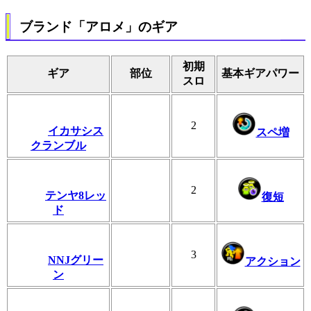
ブランド「アロメ」のギア
初期
ギア
部位
基本ギアパワー
スロ
2
イカサシス
スペ増
クランブル
2
テンヤ8レッ
復短
ド
3
NNJグリー
アクション
ン