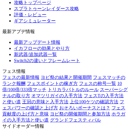
攻略トップページ
スプラトゥーンレイダース攻略
評価・レビュー
ギアシミュレーター
最新アプデ情報
最新アップデート情報
イカフローの効果とやり方
新武器/追加武器一覧
Switch2の違いとフレームレート
フェス情報
フェスの最新情報
ヨビ祭の結果と開催期間
フェスマッチの
ランク報酬
フェスポイントの稼ぎ方
フェスの称号一覧
10
倍/100倍/333倍マッチ
トリカラバトルのルール
スーパーシグ
ナルの取り方
オマツリガイの入手方法
フェスTの入手方法
と使い道
王冠の意味と入手方法
上位100ケツの確認方法
フ
ェスパワーの確認と上げ方
おそろいボーナスとは？
フェス
貢献度の上げ方と意味
ヨビ祭の開催期間と参加方法
ホラガ
イの入手方法と使い道
グランドフェスティバル
サイドオーダー情報