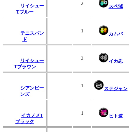
2
リイシュー
スペ減
Tブルー
1
テニスバン
カムバ
ド
3
リイシュー
イカ忍
Tブラウン
1
シアンビー
ステジャン
ンズ
1
イカノメT
ヒト速
ブラック