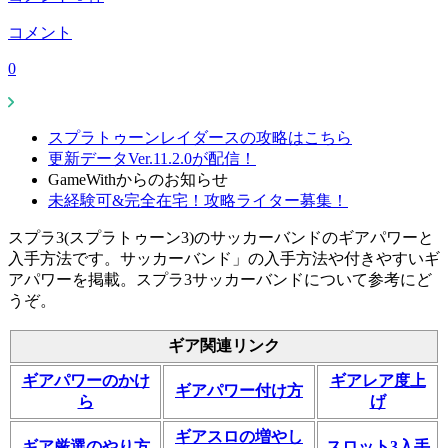
コメント
0
スプラトゥーンレイダースの攻略はこちら
更新データVer.11.2.0が配信！
GameWithからのお知らせ
未経験可&完全在宅！攻略ライター募集！
スプラ3(スプラトゥーン3)のサッカーバンドのギアパワーと
入手方法です。サッカーバンド」の入手方法や付きやすいギ
アパワーを掲載。スプラ3サッカーバンドについて参考にど
うぞ。
ギア関連リンク
ギアパワーのかけ
ギアレア度上
ギアパワー付け方
ら
げ
ギアスロの増やし
ギア厳選のやり方
スロット3入手