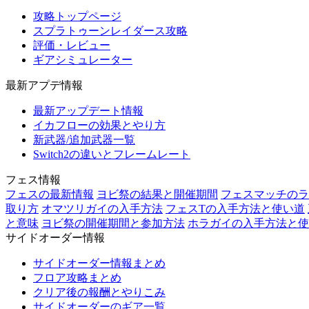
攻略トップページ
スプラトゥーンレイダース攻略
評価・レビュー
ギアシミュレーター
最新アプデ情報
最新アップデート情報
イカフローの効果とやり方
新武器/追加武器一覧
Switch2の違いとフレームレート
フェス情報
フェスの最新情報
ヨビ祭の結果と開催期間
フェスマッチのラ
取り方
オマツリガイの入手方法
フェスTの入手方法と使い道
と意味
ヨビ祭の開催期間と参加方法
ホラガイの入手方法と使
サイドオーダー情報
サイドオーダー情報まとめ
フロア攻略まとめ
クリア後の報酬とやりこみ
サイドオーダーのギア一覧