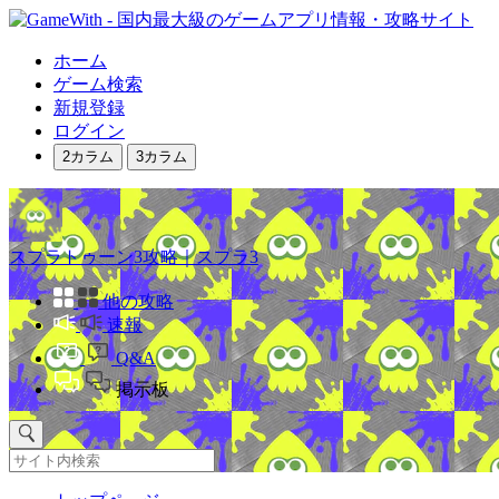
ホーム
ゲーム検索
新規登録
ログイン
2カラム
3カラム
スプラトゥーン3攻略｜スプラ3
他の攻略
速報
Q&A
掲示板