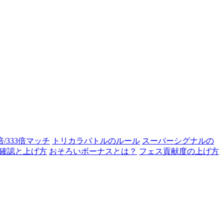
0倍/333倍マッチ
トリカラバトルのルール
スーパーシグナルの
確認と上げ方
おそろいボーナスとは？
フェス貢献度の上げ方