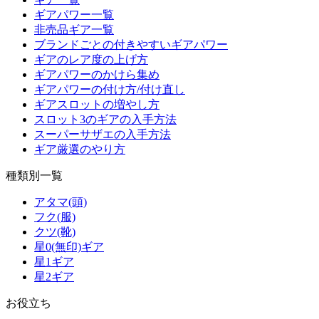
ギアパワー一覧
非売品ギア一覧
ブランドごとの付きやすいギアパワー
ギアのレア度の上げ方
ギアパワーのかけら集め
ギアパワーの付け方/付け直し
ギアスロットの増やし方
スロット3のギアの入手方法
スーパーサザエの入手方法
ギア厳選のやり方
種類別一覧
アタマ(頭)
フク(服)
クツ(靴)
星0(無印)ギア
星1ギア
星2ギア
お役立ち