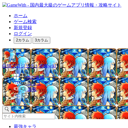
ホーム
ゲーム検索
新規登録
ログイン
2カラム
3カラム
白猫プロジェクト攻略wiki
他の攻略
コミュ
速報
掲示板
最強キャラ