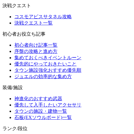
決戦クエスト
コスモアビスサタネル攻略
決戦クエスト一覧
初心者お役立ち記事
初心者向け記事一覧
序盤の攻略と進め方
集めておくべきイベントルーン
優先的にやっておきたいこと
タウン施設強化おすすめ優先順
ジュエルの効率的な集め方
装備/施設
神進化のおすすめ武器
優先して入手したいアクセサリ
タウンの施設・建物一覧
石板(EXソウルボード)一覧
ランク/段位