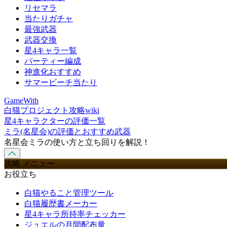
リセマラ
当たりガチャ
最強武器
武器交換
星4キャラ一覧
パーティー編成
神進化おすすめ
サマービーチ当たり
GameWith
白猫プロジェクト攻略wiki
星4キャラクターの評価一覧
ミラ(名星会)の評価とおすすめ武器
名星会ミラの使い方と立ち回りを解説！
攻略 メニュー
お役立ち
白猫やること管理ツール
白猫履歴書メーカー
星4キャラ所持率チェッカー
ジュエルの月間配布量