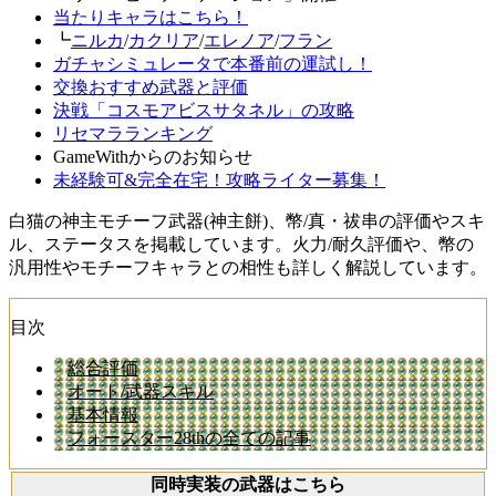
当たりキャラはこちら！
┗
ニルカ
/
カクリア
/
エレノア
/
フラン
ガチャシミュレータで本番前の運試し！
交換おすすめ武器と評価
決戦「コスモアビスサタネル」の攻略
リセマラランキング
GameWithからのお知らせ
未経験可&完全在宅！攻略ライター募集！
白猫の神主モチーフ武器(神主餅)、幣/真・祓串の評価やスキ
ル、ステータスを掲載しています。火力/耐久評価や、幣の
汎用性やモチーフキャラとの相性も詳しく解説しています。
目次
総合評価
オート/武器スキル
基本情報
フォースター28thの全ての記事
同時実装の武器はこちら