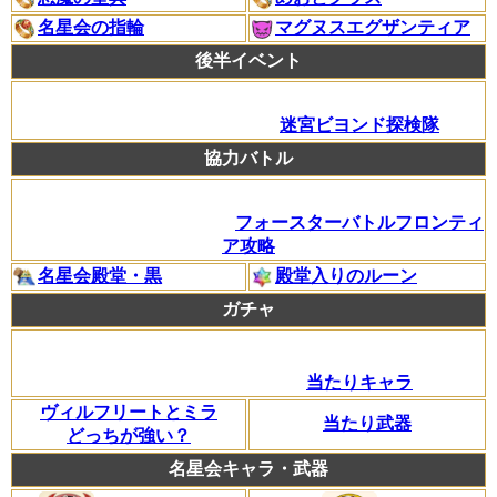
名星会の指輪
マグヌスエグザンティア
後半イベント
迷宮ビヨンド探検隊
協力バトル
フォースターバトルフロンティ
ア攻略
名星会殿堂・黒
殿堂入りのルーン
ガチャ
当たりキャラ
ヴィルフリートとミラ
当たり武器
どっちが強い？
名星会キャラ・武器