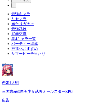
最強キャラ
リセマラ
当たりガチャ
最強武器
武器交換
星4キャラ一覧
パーティー編成
神進化おすすめ
サマービーチ当たり
恋姫†大戦
三国志&戦国美少女武将オールスターRPG
広告