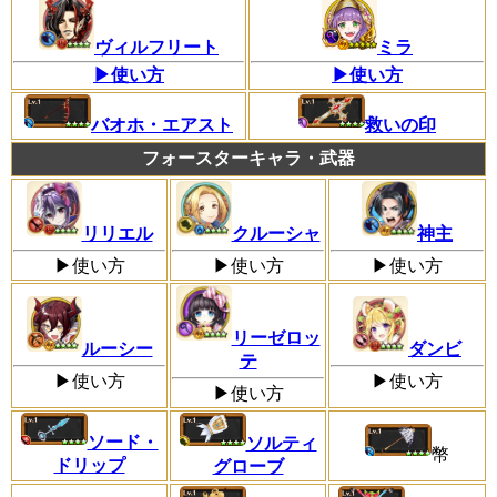
ヴィルフリート
ミラ
▶使い方
▶使い方
バオホ・エアスト
救いの印
フォースターキャラ・武器
リリエル
クルーシャ
神主
▶使い方
▶使い方
▶使い方
リーゼロッ
ルーシー
ダンビ
テ
▶使い方
▶使い方
▶使い方
ソード・
ソルティ
幣
ドリップ
グローブ