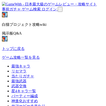
事前ガチャ
ゲーム検索
ログイン
白猫プロジェクト攻略wiki
掲示板Q&A
トップに戻る
ゲーム攻略一覧を見る
最強キャラ
リセマラ
当たりガチャ
最強武器
武器交換
星4キャラ一覧
パーティー編成
神進化おすすめ
サマービーチ当たり