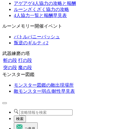
アゲアゲ4人協力の攻略と報酬
ルーンざくざく協力の攻略
4人協力一覧と報酬早見表
ルーンメモリー開催イベント
バトルバニーバッシュ
叛逆のギルティ2
武器練磨の塔
斬の段
打の段
突の段
魔の段
モンスター図鑑
モンスター図鑑の敵出現場所
敵モンスター弱点/耐性早見表
検索
ご意見