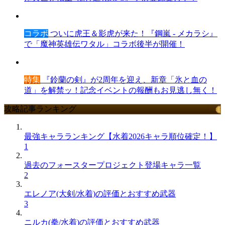
コラボ
ついに虎王＆影虎が来た！『鋼嵐 - メカラシ』
で「魔神英雄伝ワタル」コラボ後半が開催！
特集
『鈴蘭の剣』が2周年を迎え、新章「氷と血の
道」を解禁ッ！記念イベントの報酬もお見逃し無く！
攻略記事ランキング
最強キャラランキング【水着2026キャラ順位確定！】
1
過去のフォースタープロジェクト登場キャラ一覧
2
エレノア(大剣/水着)の評価とおすすめ武器
3
ニルカ(拳/水着)の評価とおすすめ武器