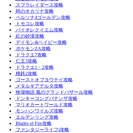
スプラレイダース攻略
時のオカリナ攻略
ペルソナ4ゴールデン攻略
トモコレ攻略
バイオレクイエム攻略
紅の砂漠攻略
デイモン&ベイビー攻略
ポケモンZA攻略
ドラクエ7攻略
仁王3攻略
ドラクエ1・2攻略
桃鉄2攻略
ゴーストオブヨウテイ攻略
メタルギアデルタ攻略
牧場物語 風のグランドバザール攻略
ドンキーコングバナンザ攻略
マリオカートワールド攻略
モンハンワイルズ攻略
エルデンリング攻略
Blades of Fire攻略
ファンタジーライフi攻略