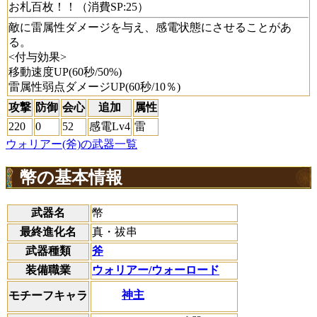
お札百枚！！（消費SP:25）
敵に雷属性ダメージを与え、感電状態にさせることがあ
る。
<付与効果>
移動速度UP(60秒/50%)
雷属性弱点ダメージUP(60秒/10％)
攻撃
防御
会心
追加
属性
220
0
52
感電Lv4
雷
ウォリアー(斧)の武器一覧
幣の基本情報
武器名
幣
最終進化名
真・祓串
武器種類
斧
装備職業
ウォリアー/ウォーロード
神主
モチーフキャラ