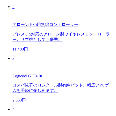
2
アローン PS5用無線コントローラー
プレステ5対応のアローン製ワイヤレスコントローラ
ー。サブ機としても優秀。
11,480円
3
Logicool G F310r
コスパ抜群のロジクール製有線パッド。幅広いPCゲー
ムを手軽に楽しめます。
2,860円
4