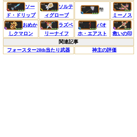
ソー
ソルテ
幣
ド・ドリップ
ミーノス
ィグローブ
おめか
ラズベ
バオ
しクマロン
リーナイフ
ホ・エアスト
救いの印
関連記事
フォースター28th当たり武器
神主の評価