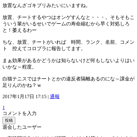
放置なんざゴキブリみたいにいますね。
放置、チートするやつはオンゲすんなと・・・。そもそもこ
ういう輩がいるせいでゲームの寿命縮むから早く対処しろ
と！萎えるわー
ちな、放置、チートがいれば 時間、ランク、名前、コメン
ト 控えてコロプラに報告してます。
まぁ効果があるかどうかは知らないけど何もしないよりはい
いかな～程度。
白猫テニスではチートとかの違反者隔離あるのにな～課金が
足りんのかね？ｗ
2017年1月17日 17:15 |
通報
1
コメントを入力
投稿
退会したユーザー