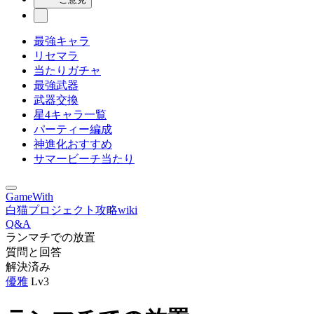
最強キャラ
リセマラ
当たりガチャ
最強武器
武器交換
星4キャラ一覧
パーティー編成
神進化おすすめ
サマービーチ当たり
GameWith
白猫プロジェクト攻略wiki
Q&A
ランマチでの放置
質問と回答
解決済み
優雅
Lv3