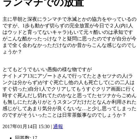
ランマチでの放置
主に早朝と深夜にランマチで氷滅とかの協力をやっているの
ですが、1歩も動かず切らずの完全放置が今日で２人(内1人
はウッドと育ってないキャラ)もいて元々酷いのは承知です
がこんな酷かったっけな？と疑問に思ったのですが自分が今
まで全く会わなかっただけなのか昔からこんな感じなのでし
ょうか？
とてもどうでもいい愚痴の様な物ですが
ナイトメア13にアゾートさんで行ってたときセツナの人(ラ
ンクは分からず)がすぐ死亡し他の人も死亡して(この二人は
すぐ切った)自分1人でクリアしてもうすぐクリア画面に行く
時すぐ死んだし切れてたのかなと思ってたセツナからごめん
も無しにただありがとうスタンプだけだとなんか利用された
感じがしてあまり気分が良くないな…と少し思ってしまった
のですがそういったことは日常茶飯事なのでしょうか？
2017年01月14日 15:30 |
通報
回答数:
17