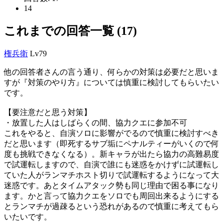
14
これまでの回答一覧 (17)
権兵衛
Lv79
他の回答者さんの言う通り、何らかの対策は必要だと思いま
すが『対策のやり方』については慎重に検討してもらいたい
です。
【要注意だと思う対策】
・放置した人はしばらくの間、協力クエに参加不可
これをやると、自演ソロに影響がでるので慎重に検討すべき
だと思います（即死するサブ垢にペナルティーがいくので何
度も挑戦できなくなる）。新キャラが出たら協力の高難易度
で試運転しますので、自演で誰にも迷惑をかけずに試運転し
ていた人がランマチホスト切りで試運転するようになって大
迷惑です。あとタイムアタック勢も同じ理由で困る事になり
ます。かと言って協力クエをソロでも周回出来るようにする
とランマチが過疎るという恐れがあるので慎重に考えてもら
いたいです。