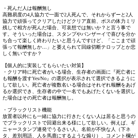
・死んだ人は報酬無し
高難易度の4人協力で一面で2人死んで、それからずーと2人
協力で頑張ってクリアしたけどクリア直前、ボスの体力ミリ
残しで相方が死んだ場合、可哀想では無いか？と言う事で
す。そういった場合は、スタンプやバンザーイで喜びを分か
ち合って楽しく終わりたいと思うんですけど、「ここまで頑
張って報酬無しか…」と萎えられて回線切断テロップとか悲
しく無いですか？
【個人的に実装してもらいたい対策】
・クリア時に死亡者がいる場合、生存者の画面に『死亡者に
も報酬を渡すYes/No』の選択が表示されて選択できるように
して欲しい。死亡者が複数名いる場合はそれぞれ報酬をあげ
るか選択でき、生存者の中で一名でもあげたくないを選択し
た場合はその死亡者は報酬無し。
・ブラックリスト機能
放置者以外にも一緒に協力に行きたくない人は居ると思うの
でブラックリストで回避出来る様にして欲しい。例えば、ギ
ニャースタンプ連発でうるさい人、名前が不快な人（下ネ
タ、差別用語、人を馬鹿にするような煽り）、コメント欄が