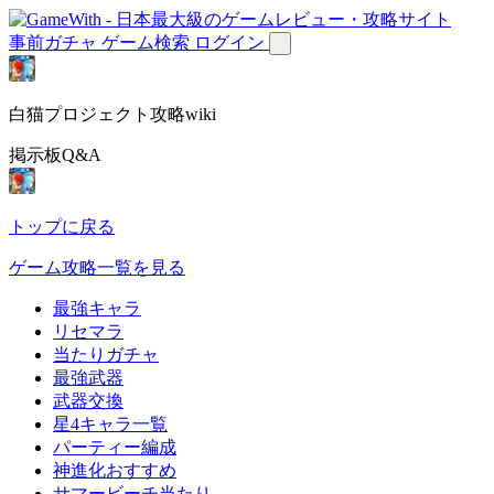
事前ガチャ
ゲーム検索
ログイン
白猫プロジェクト攻略wiki
掲示板Q&A
トップに戻る
ゲーム攻略一覧を見る
最強キャラ
リセマラ
当たりガチャ
最強武器
武器交換
星4キャラ一覧
パーティー編成
神進化おすすめ
サマービーチ当たり