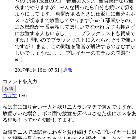
うので(笑) 放置の人1 普通の人3で、全員続行なら最
後までやりますが、みんな切ったら自分も続いて切る
ようにしてます。 時間があるときは仕返しに自分もホ
ストが切るまで放置してやります(`･ω･´) 部屋からの、
追放機能が一番実相してほしいですかね 完了も押さず
に放置する人もいるし、、、 ブラックリストも賛成で
すね！ 弱いのでブラックリストに入れられそうで怖い
ですが！ まぁ、この問題を運営が解決するのはむずか
しいでしょうね、、、 プレイヤーのモラルの問題(´･
ω･)
2017年1月16日 07:51 |
通報
コメントを入力
投稿
つばす
Lv6
私は主に知り合い一人と残り二人ランマチで遊んでますが、
放置がいた場合、ボス面で放置を床ペロさせた後にボスをあ
る程度削ってから切断してます。
白猫テニスでは試合にわざと負け続けているプレイヤーに対
して報酬が貰えなくなるペナルティが発生しましたが、本家