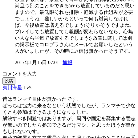
尚且つ別のことをできる)から放置しているのだと思い
ますので、最低限それを排除・軽減する仕組みが必要
でしょうね。難しいからといって何も対策しなけれ
ば、今後放置は増えるでしょう(そりゃそうですよね、
プレイしても放置しても報酬が変わらないなら、心無
い人なら平気で放置するでしょう:) 放置に関しては別
の掲示板でコロプラさんにメールでお願いしたという
人がいましたが、その時に返信は無かったそうです。
2017年1月15日 07:01 |
通報
コメントを入力
投稿
夷川海星
Lv5
昔はランマチ自体が無かったです。
ぼっちは協力に来るなという状態でしたが、ランマチで少な
くとも参加はできるようになりました。
解決すべき問題ではありますが、周回や固定を募集する意志
が無いのでしたら参加できるだけマシ、と思ったほうが楽か
もしれないです。
自分で部屋を立てて露骨な寄生を弾くのが今のところは一番