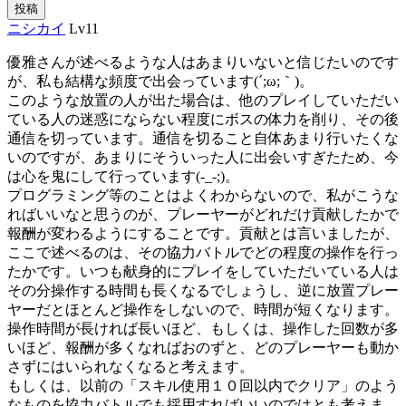
投稿
ニシカイ
Lv11
優雅さんが述べるような人はあまりいないと信じたいのです
が、私も結構な頻度で出会っています(´;ω;｀)。
このような放置の人が出た場合は、他のプレイしていただい
ている人の迷惑にならない程度にボスの体力を削り、その後
通信を切っています。通信を切ること自体あまり行いたくな
いのですが、あまりにそういった人に出会いすぎたため、今
は心を鬼にして行っています(-_-;)。
プログラミング等のことはよくわからないので、私がこうな
ればいいなと思うのが、プレーヤーがどれだけ貢献したかで
報酬が変わるようにすることです。貢献とは言いましたが、
ここで述べるのは、その協力バトルでどの程度の操作を行っ
たかです。いつも献身的にプレイをしていただいている人は
その分操作する時間も長くなるでしょうし、逆に放置プレー
ヤーだとほとんど操作をしないので、時間が短くなります。
操作時間が長ければ長いほど、もしくは、操作した回数が多
いほど、報酬が多くなればおのずと、どのプレーヤーも動か
さずにはいられなくなると考えます。
もしくは、以前の「スキル使用１０回以内でクリア」のよう
なものを協力バトルでも採用すればいいのではとも考えま