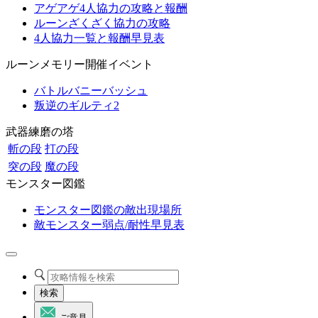
アゲアゲ4人協力の攻略と報酬
ルーンざくざく協力の攻略
4人協力一覧と報酬早見表
ルーンメモリー開催イベント
バトルバニーバッシュ
叛逆のギルティ2
武器練磨の塔
斬の段
打の段
突の段
魔の段
モンスター図鑑
モンスター図鑑の敵出現場所
敵モンスター弱点/耐性早見表
検索
ご意見