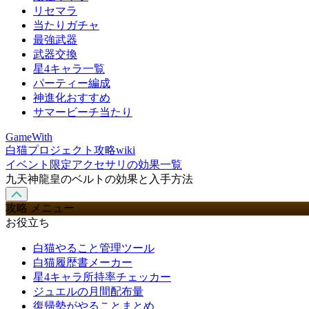
リセマラ
当たりガチャ
最強武器
武器交換
星4キャラ一覧
パーティー編成
神進化おすすめ
サマービーチ当たり
GameWith
白猫プロジェクト攻略wiki
イベント限定アクセサリの効果一覧
九天神龍皇のベルトの効果と入手方法
攻略 メニュー
お役立ち
白猫やること管理ツール
白猫履歴書メーカー
星4キャラ所持率チェッカー
ジュエルの月間配布量
復帰勢がやることまとめ