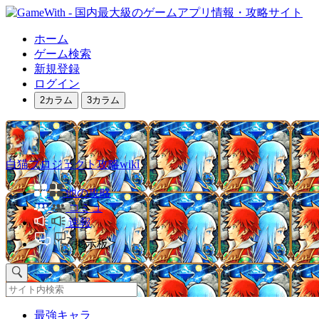
ホーム
ゲーム検索
新規登録
ログイン
2カラム
3カラム
白猫プロジェクト攻略wiki
他の攻略
コミュ
速報
掲示板
最強キャラ