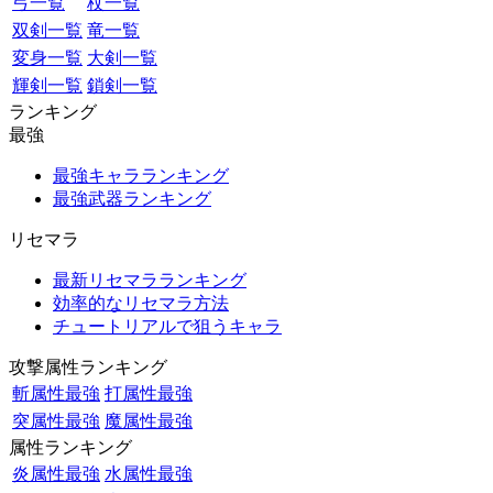
弓一覧
杖一覧
双剣一覧
竜一覧
変身一覧
大剣一覧
輝剣一覧
鎖剣一覧
ランキング
最強
最強キャラランキング
最強武器ランキング
リセマラ
最新リセマラランキング
効率的なリセマラ方法
チュートリアルで狙うキャラ
攻撃属性ランキング
斬属性最強
打属性最強
突属性最強
魔属性最強
属性ランキング
炎属性最強
水属性最強