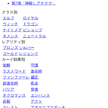
第7弾「神殺しアナテマ」
クラス別
エルフ
ロイヤル
ウィッチ
ドラゴン
ナイトメア
ビショップ
ネメシス
ニュートラル
レアリティ別
ブロンズ
シルバー
ゴールド
レジェンド
カード効果別
覚醒
守護
ラストワード
進化時
ファンファーレ
威圧
超進化時
疾走
バリア
突進
ネクロマンス
エンハンス
必殺
アクト
クレスト
アポカリプスデッキ