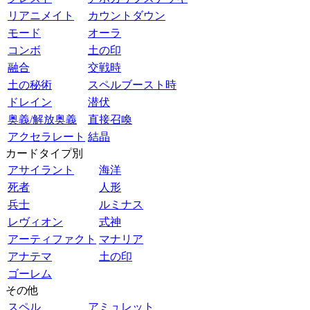
リアニメイト
カウントダウン
モード
オーラ
コンボ
土の印
融合
交戦時
土の秘術
スペルブースト時
ドレイン
潜伏
奥義/解放奥義
直接召喚
アクセラレート
結晶
カードタイプ別
アサイラント
海洋
死者
人形
兵士
ルミナス
レヴィオン
式神
アーティファクト
マナリア
アナテマ
土の印
ゴーレム
その他
スペル
アミュレット