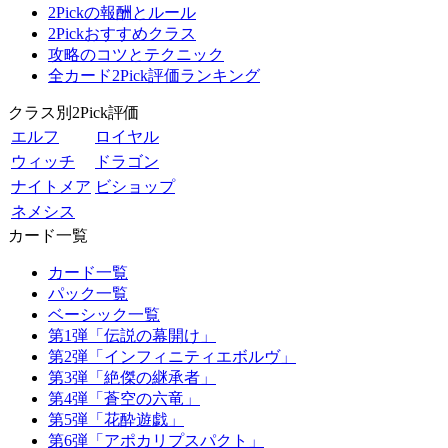
2Pickの報酬とルール
2Pickおすすめクラス
攻略のコツとテクニック
全カード2Pick評価ランキング
クラス別2Pick評価
エルフ
ロイヤル
ウィッチ
ドラゴン
ナイトメア
ビショップ
ネメシス
カード一覧
カード一覧
パック一覧
ベーシック一覧
第1弾「伝説の幕開け」
第2弾「インフィニティエボルヴ」
第3弾「絶傑の継承者」
第4弾「蒼空の六竜」
第5弾「花酔遊戯」
第6弾「アポカリプスパクト」