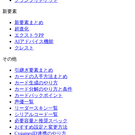
グランプリチケット
新要素
新要素まとめ
超進化
エクストラPP
AIアドバイス機能
クレスト
その他
引継ぎ要素まとめ
カードの入手方法まとめ
カード生成のやり方
カード分解のやり方と条件
カードパックポイント
声優一覧
リーダースキン一覧
シリアルコード一覧
必要容量と推奨スペック
おすすめ設定と変更方法
CygamesID連携のやり方