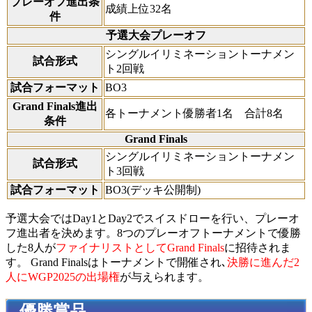
プレーオフ進出条
成績上位32名
件
予選大会プレーオフ
シングルイリミネーショントーナメン
試合形式
ト2回戦
試合フォーマット
BO3
Grand Finals進出
各トーナメント優勝者1名 合計8名
条件
Grand Finals
シングルイリミネーショントーナメン
試合形式
ト3回戦
試合フォーマット
BO3(デッキ公開制)
予選大会ではDay1とDay2でスイスドローを行い、プレーオ
フ進出者を決めます。8つのプレーオフトーナメントで優勝
した8人が
ファイナリストとしてGrand Finals
に招待されま
す。 Grand Finalsはトーナメントで開催され､
決勝に進んだ2
人にWGP2025の出場権
が与えられます。
優勝賞品