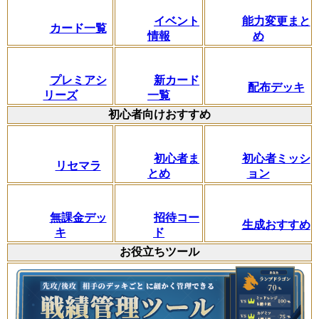
イベント
能力変更まと
カード一覧
情報
め
プレミアシ
新カード
配布デッキ
リーズ
一覧
初心者向けおすすめ
初心者ま
初心者ミッシ
リセマラ
とめ
ョン
無課金デッ
招待コー
生成おすすめ
キ
ド
お役立ちツール