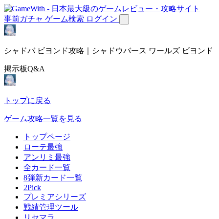
事前ガチャ
ゲーム検索
ログイン
シャドバ ビヨンド攻略｜シャドウバース ワールズ ビヨンド
掲示板Q&A
トップに戻る
ゲーム攻略一覧を見る
トップページ
ローテ最強
アンリミ最強
全カード一覧
8弾新カード一覧
2Pick
プレミアシリーズ
戦績管理ツール
リセマラ