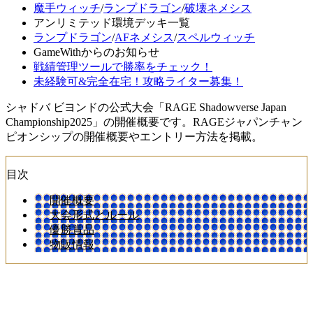
魔手ウィッチ
/
ランプドラゴン
/
破壊ネメシス
アンリミテッド環境デッキ一覧
ランプドラゴン
/
AFネメシス
/
スペルウィッチ
GameWithからのお知らせ
戦績管理ツールで勝率をチェック！
未経験可&完全在宅！攻略ライター募集！
シャドバ ビヨンドの公式大会「RAGE Shadowverse Japan
Championship2025」の開催概要です。RAGEジャパンチャン
ピオンシップの開催概要やエントリー方法を掲載。
目次
開催概要
大会形式とルール
優勝賞品
物販情報