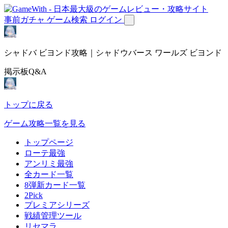
事前ガチャ
ゲーム検索
ログイン
シャドバ ビヨンド攻略｜シャドウバース ワールズ ビヨンド
掲示板Q&A
トップに戻る
ゲーム攻略一覧を見る
トップページ
ローテ最強
アンリミ最強
全カード一覧
8弾新カード一覧
2Pick
プレミアシリーズ
戦績管理ツール
リセマラ