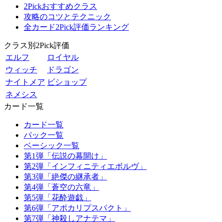
2Pickおすすめクラス
攻略のコツとテクニック
全カード2Pick評価ランキング
クラス別2Pick評価
エルフ
ロイヤル
ウィッチ
ドラゴン
ナイトメア
ビショップ
ネメシス
カード一覧
カード一覧
パック一覧
ベーシック一覧
第1弾「伝説の幕開け」
第2弾「インフィニティエボルヴ」
第3弾「絶傑の継承者」
第4弾「蒼空の六竜」
第5弾「花酔遊戯」
第6弾「アポカリプスパクト」
第7弾「神殺しアナテマ」