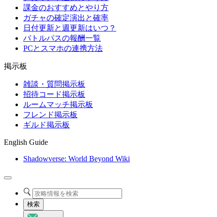
課金のおすすめとやり方
ガチャの確定演出と確率
日付更新と週更新はいつ？
バトルパスの報酬一覧
PCとスマホの連携方法
掲示板
雑談・質問掲示板
招待コード掲示板
ルームマッチ掲示板
フレンド掲示板
ギルド掲示板
English Guide
Shadowverse: World Beyond Wiki
検索