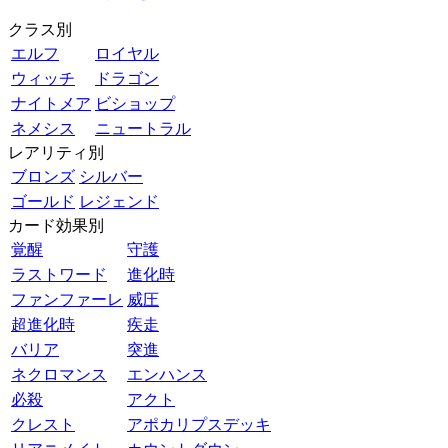
クラス別
エルフ
ロイヤル
ウィッチ
ドラゴン
ナイトメア
ビショップ
ネメシス
ニュートラル
レアリティ別
ブロンズ
シルバー
ゴールド
レジェンド
カード効果別
覚醒
守護
ラストワード
進化時
ファンファーレ
威圧
超進化時
疾走
バリア
突進
ネクロマンス
エンハンス
必殺
アクト
クレスト
アポカリプスデッキ