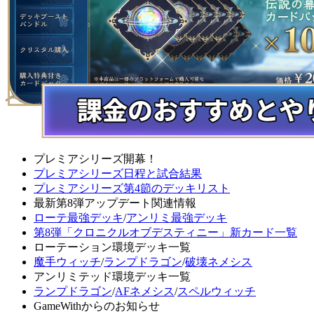
プレミアシリーズ開幕！
プレミアシリーズ日程と試合結果
プレミアシリーズ第4節のデッキリスト
最新第8弾アップデート関連情報
ローテ最強デッキ
/
アンリミ最強デッキ
第8弾「クロニクルオブデスティニー」新カード一覧
ローテーション環境デッキ一覧
魔手ウィッチ
/
ランプドラゴン
/
破壊ネメシス
アンリミテッド環境デッキ一覧
ランプドラゴン
/
AFネメシス
/
スペルウィッチ
GameWithからのお知らせ