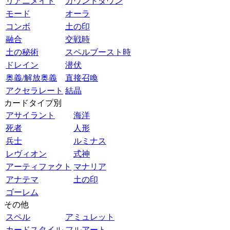
リアニメイト
カウントダウン
モード
オーラ
コンボ
土の印
融合
交戦時
土の秘術
スペルブースト時
ドレイン
潜伏
奥義/解放奥義
直接召喚
アクセラレート
結晶
カードタイプ別
アサイラント
海洋
死者
人形
兵士
ルミナス
レヴィオン
式神
アーティファクト
マナリア
アナテマ
土の印
ゴーレム
その他
スペル
アミュレット
カードスタイル
フルアート