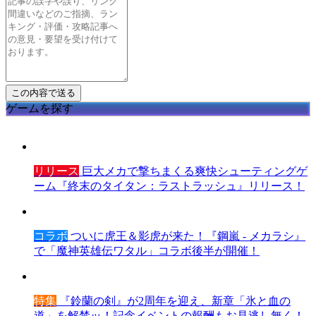
ゲームを探す
リリース
巨大メカで撃ちまくる爽快シューティングゲ
ーム『終末のタイタン：ラストラッシュ』リリース！
コラボ
ついに虎王＆影虎が来た！『鋼嵐 - メカラシ』
で「魔神英雄伝ワタル」コラボ後半が開催！
特集
『鈴蘭の剣』が2周年を迎え、新章「氷と血の
道」を解禁ッ！記念イベントの報酬もお見逃し無く！