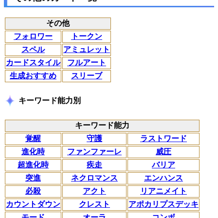
その他
フォロワー
トークン
スペル
アミュレット
カードスタイル
フルアート
生成おすすめ
スリーブ
キーワード能力別
キーワード能力
覚醒
守護
ラストワード
進化時
ファンファーレ
威圧
超進化時
疾走
バリア
突進
ネクロマンス
エンハンス
必殺
アクト
リアニメイト
カウントダウン
クレスト
アポカリプスデッキ
モード
オーラ
コンボ