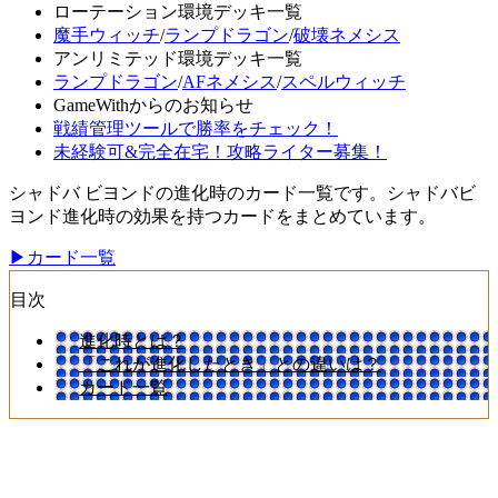
ローテーション環境デッキ一覧
魔手ウィッチ
/
ランプドラゴン
/
破壊ネメシス
アンリミテッド環境デッキ一覧
ランプドラゴン
/
AFネメシス
/
スペルウィッチ
GameWithからのお知らせ
戦績管理ツールで勝率をチェック！
未経験可&完全在宅！攻略ライター募集！
シャドバ ビヨンドの進化時のカード一覧です。シャドバビ
ヨンド進化時の効果を持つカードをまとめています。
▶カード一覧
目次
進化時とは？
「これが進化したとき」との違いは？
カード一覧