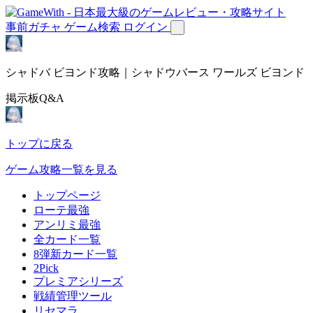
事前ガチャ
ゲーム検索
ログイン
シャドバ ビヨンド攻略｜シャドウバース ワールズ ビヨンド
掲示板Q&A
トップに戻る
ゲーム攻略一覧を見る
トップページ
ローテ最強
アンリミ最強
全カード一覧
8弾新カード一覧
2Pick
プレミアシリーズ
戦績管理ツール
リセマラ