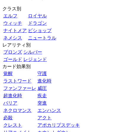
クラス別
エルフ
ロイヤル
ウィッチ
ドラゴン
ナイトメア
ビショップ
ネメシス
ニュートラル
レアリティ別
ブロンズ
シルバー
ゴールド
レジェンド
カード効果別
覚醒
守護
ラストワード
進化時
ファンファーレ
威圧
超進化時
疾走
バリア
突進
ネクロマンス
エンハンス
必殺
アクト
クレスト
アポカリプスデッキ