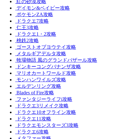
紅の砂漠攻略
デイモン&ベイビー攻略
ポケモンZA攻略
ドラクエ7攻略
仁王3攻略
ドラクエ1・2攻略
桃鉄2攻略
ゴーストオブヨウテイ攻略
メタルギアデルタ攻略
牧場物語 風のグランドバザール攻略
ドンキーコングバナンザ攻略
マリオカートワールド攻略
モンハンワイルズ攻略
エルデンリング攻略
Blades of Fire攻略
ファンタジーライフi攻略
ドラクエ3リメイク攻略
ドラクエ10オフライン攻略
ドラクエ11攻略
ドラクエモンスターズ3攻略
ドラクエ6攻略
メタファー攻略