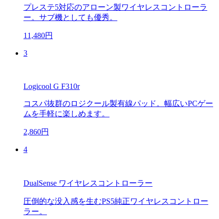
プレステ5対応のアローン製ワイヤレスコントローラ
ー。サブ機としても優秀。
11,480円
3
Logicool G F310r
コスパ抜群のロジクール製有線パッド。幅広いPCゲー
ムを手軽に楽しめます。
2,860円
4
DualSense ワイヤレスコントローラー
圧倒的な没入感を生むPS5純正ワイヤレスコントロー
ラー。