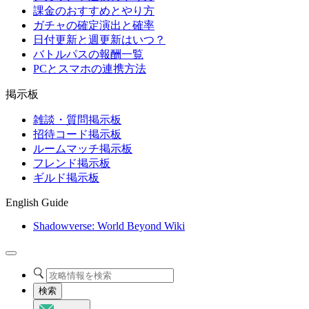
課金のおすすめとやり方
ガチャの確定演出と確率
日付更新と週更新はいつ？
バトルパスの報酬一覧
PCとスマホの連携方法
掲示板
雑談・質問掲示板
招待コード掲示板
ルームマッチ掲示板
フレンド掲示板
ギルド掲示板
English Guide
Shadowverse: World Beyond Wiki
検索