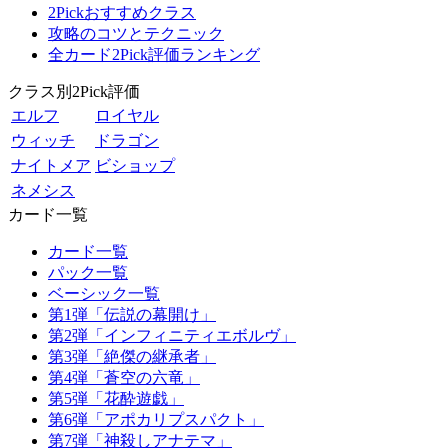
2Pickおすすめクラス
攻略のコツとテクニック
全カード2Pick評価ランキング
クラス別2Pick評価
エルフ
ロイヤル
ウィッチ
ドラゴン
ナイトメア
ビショップ
ネメシス
カード一覧
カード一覧
パック一覧
ベーシック一覧
第1弾「伝説の幕開け」
第2弾「インフィニティエボルヴ」
第3弾「絶傑の継承者」
第4弾「蒼空の六竜」
第5弾「花酔遊戯」
第6弾「アポカリプスパクト」
第7弾「神殺しアナテマ」