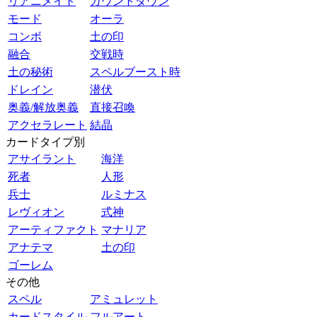
リアニメイト
カウントダウン
モード
オーラ
コンボ
土の印
融合
交戦時
土の秘術
スペルブースト時
ドレイン
潜伏
奥義/解放奥義
直接召喚
アクセラレート
結晶
カードタイプ別
アサイラント
海洋
死者
人形
兵士
ルミナス
レヴィオン
式神
アーティファクト
マナリア
アナテマ
土の印
ゴーレム
その他
スペル
アミュレット
カードスタイル
フルアート