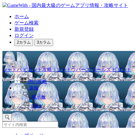
ホーム
ゲーム検索
新規登録
ログイン
2カラム
3カラム
シャドバ ビヨンド攻略｜シャドウバース ワールズ ビヨンド
他の攻略
速報
掲示板
Q&A