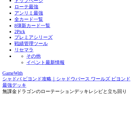
トップページ
ローテ最強
アンリミ最強
全カード一覧
8弾新カード一覧
2Pick
プレミアシリーズ
戦績管理ツール
リセマラ
その他
イベント最新情報
GameWith
シャドバ ビヨンド攻略｜シャドウバース ワールズ ビヨンド
最強デッキ
無課金ドラゴンのローテーションデッキレシピと立ち回り