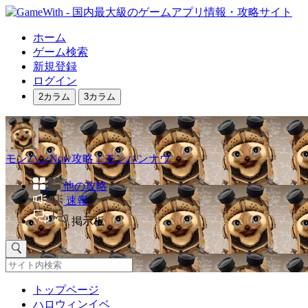
ホーム
ゲーム検索
新規登録
ログイン
2カラム
3カラム
モンハンNow攻略｜モンハンナウ
他の攻略
速報
掲示板
トップページ
ハロウィンイベ