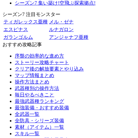
シーズン7 集い築け!空飛ぶ探索拠点!
シーズン7 注目モンスター
ティガレックス亜種
メル・ゼナ
エスピナス
ルナガロン
ガランゴルム
アンジャナフ亜種
おすすめ攻略記事
序盤の効率的な進め方
ストーリー攻略チャート
クリア後の解放要素とやり込み
マップ情報まとめ
操作方法まとめ
武器種別の操作方法
毎日やるべきこと
最強武器種ランキング
最強装備・おすすめ装備
全武器一覧
全防具・シリーズ装備
素材（アイテム）一覧
スキル一覧