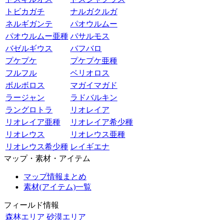
トビカガチ
ナルガクルガ
ネルギガンテ
パオウルムー
パオウルムー亜種
バサルモス
バゼルギウス
バフバロ
プケプケ
プケプケ亜種
フルフル
ベリオロス
ボルボロス
マガイマガド
ラージャン
ラドバルキン
ラングロトラ
リオレイア
リオレイア亜種
リオレイア希少種
リオレウス
リオレウス亜種
リオレウス希少種
レイギエナ
マップ・素材・アイテム
マップ情報まとめ
素材(アイテム)一覧
フィールド情報
森林エリア
砂漠エリア