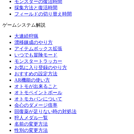
モンスターの復活時間
採集方法と復活時間
フィールドの切り替え時間
ゲームシステム解説
大連続狩猟
漂移錬成のやり方
アイテムボックス拡張
いつでも冒険モード
モンスタートラッカー
お気に入り登録のやり方
おすすめの設定方法
AR機能の使い方
オトモが出来ること
オトモペイントボール
オトモカバンについて
会心のダメージ倍率
回復薬が足りない時の対処法
狩人メダル一覧
名前の変更方法
性別の変更方法