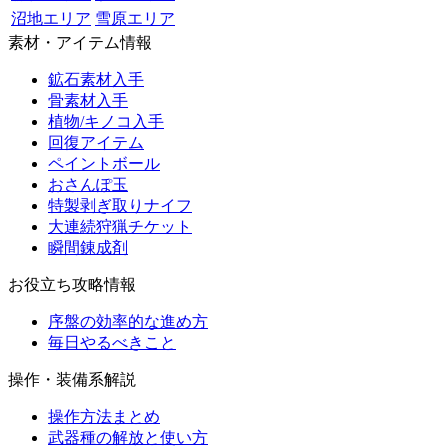
沼地エリア
雪原エリア
素材・アイテム情報
鉱石素材入手
骨素材入手
植物/キノコ入手
回復アイテム
ペイントボール
おさんぽ玉
特製剥ぎ取りナイフ
大連続狩猟チケット
瞬間錬成剤
お役立ち攻略情報
序盤の効率的な進め方
毎日やるべきこと
操作・装備系解説
操作方法まとめ
武器種の解放と使い方