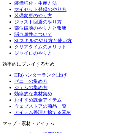
装備強化・生産方法
マイセット登録のやり方
装備変更のやり方
ジャスト回避のやり方
部位破壊のやり方と報酬
弱点属性について
SPスキルのやり方と使い方
クリアタイムのメリット
ジャイロのやり方
効率的にプレイするため
HR(ハンターランク)上げ
ゼニーの集め方
ジェムの集め方
効率的な素材集め
おすすめ課金アイテム
ウェブストアの商品一覧
アイテム整理と捨てる素材
マップ・素材・アイテム