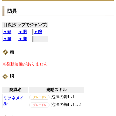
防具
目次(タップでジャンプ)
▼頭
▼胴
▼腕
▼腰
▼脚
頭
※発動装備がありません
胴
防具名
発動スキル
泡沫の舞
Lv1
グレード5
ミツネメイ
ル
泡沫の舞
Lv1→2
グレード6