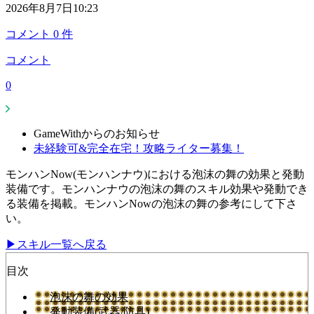
2026年8月7日10:23
コメント
0
件
コメント
0
GameWithからのお知らせ
未経験可&完全在宅！攻略ライター募集！
モンハンNow(モンハンナウ)における泡沫の舞の効果と発動
装備です。モンハンナウの泡沫の舞のスキル効果や発動でき
る装備を掲載。モンハンNowの泡沫の舞の参考にして下さ
い。
▶スキル一覧へ戻る
目次
泡沫の舞の効果
発動装備(武器/防具)