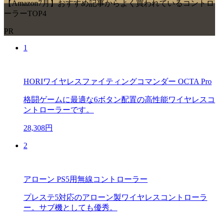
【Amazon7月】おすすめ記事からよく買われているコントロ
ーラーTOP4
PR
1
HORIワイヤレスファイティングコマンダー OCTA Pro
格闘ゲームに最適な6ボタン配置の高性能ワイヤレスコ
ントローラーです。
28,308円
2
アローン PS5用無線コントローラー
プレステ5対応のアローン製ワイヤレスコントローラ
ー。サブ機としても優秀。