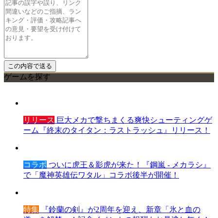
ゲームを探す
リリース
巨大メカで撃ちまくる爽快シューティングゲ
ーム『終末のタイタン：ラストラッシュ』リリース！
コラボ
ついに虎王＆影虎が来た！『鋼嵐 - メカラシ』
で「魔神英雄伝ワタル」コラボ後半が開催！
特集
『鈴蘭の剣』が2周年を迎え、新章「氷と血の