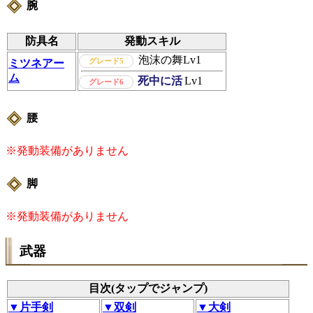
腕
防具名
発動スキル
泡沫の舞
Lv1
グレード5
ミツネアー
ム
死中に活
Lv1
グレード6
腰
※発動装備がありません
脚
※発動装備がありません
武器
目次(タップでジャンプ)
▼片手剣
▼双剣
▼大剣