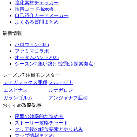
強化素材チェッカー
招待コード掲示板
自己紹介カードメーカー
よくある質問まとめ
最新情報
ハロウィン2025
ファミマコラボ
オータムハント2025
シーズン7 集い築け!空飛ぶ探索拠点!
シーズン7 注目モンスター
ティガレックス亜種
メル・ゼナ
エスピナス
ルナガロン
ガランゴルム
アンジャナフ亜種
おすすめ攻略記事
序盤の効率的な進め方
ストーリー攻略チャート
クリア後の解放要素とやり込み
マップ情報まとめ