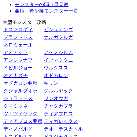
モンスターの弱点早見表
亜種・希少種モンスター一覧
大型モンスター攻略
ドスフロギィ
ビシュテンゴ
ブラントドス
ナルガクルガ
ネロミェール
アオアシラ
アケノシルム
アンジャナフ
イソネミクニ
イビルジョー
ウルクスス
オオナズチ
オドガロン
オドガロン亜種
キリン
クシャルダオラ
クルルヤック
ジュラトドス
ジンオウガ
タマミツネ
チャタカブラ
ツィツィヤック
ディアブロス
ディアブロス亜種
ティガレックス
ディノバルド
テオ・テスカトル
ドスギルオス
ドスジャグラス