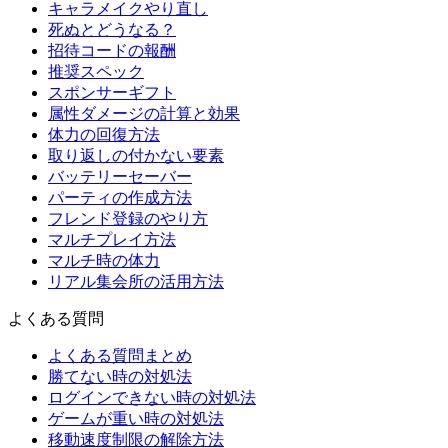
キャラメイクやり直し
死ぬとどうなる？
招待コードの報酬
推奨スペック
スポンサーギフト
属性ダメージの計算と効果
体力の回復方法
取り返しの付かない要素
バッテリーセーバー
パーティの作成方法
フレンド登録のやり方
マルチプレイ方法
マルチ時の体力
リアル集会所の活用方法
よくある質問
よくある質問まとめ
勝てない時の対処法
ログインできない時の対処法
ゲームが重い時の対処法
移動速度制限の解除方法