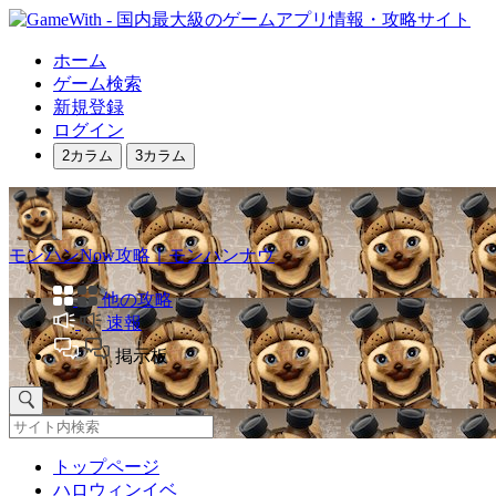
ホーム
ゲーム検索
新規登録
ログイン
2カラム
3カラム
モンハンNow攻略｜モンハンナウ
他の攻略
速報
掲示板
トップページ
ハロウィンイベ