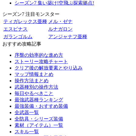
シーズン7 集い築け!空飛ぶ探索拠点!
シーズン7 注目モンスター
ティガレックス亜種
メル・ゼナ
エスピナス
ルナガロン
ガランゴルム
アンジャナフ亜種
おすすめ攻略記事
序盤の効率的な進め方
ストーリー攻略チャート
クリア後の解放要素とやり込み
マップ情報まとめ
操作方法まとめ
武器種別の操作方法
毎日やるべきこと
最強武器種ランキング
最強装備・おすすめ装備
全武器一覧
全防具・シリーズ装備
素材（アイテム）一覧
スキル一覧