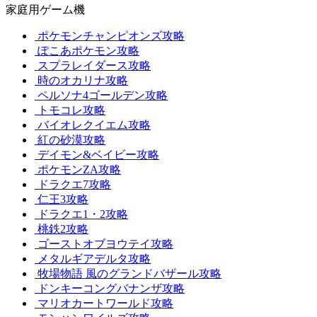
家庭用ゲーム機
ポケモンチャンピオンズ攻略
ぽこあポケモン攻略
スプラレイダース攻略
時のオカリナ攻略
ペルソナ4ゴールデン攻略
トモコレ攻略
バイオレクイエム攻略
紅の砂漠攻略
デイモン&ベイビー攻略
ポケモンZA攻略
ドラクエ7攻略
仁王3攻略
ドラクエ1・2攻略
桃鉄2攻略
ゴーストオブヨウテイ攻略
メタルギアデルタ攻略
牧場物語 風のグランドバザール攻略
ドンキーコングバナンザ攻略
マリオカートワールド攻略