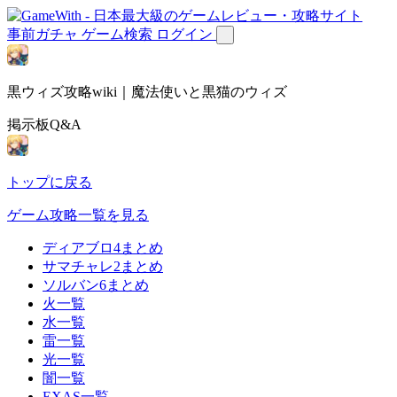
事前ガチャ
ゲーム検索
ログイン
黒ウィズ攻略wiki｜魔法使いと黒猫のウィズ
掲示板Q&A
トップに戻る
ゲーム攻略一覧を見る
ディアブロ4まとめ
サマチャレ2まとめ
ソルバン6まとめ
火一覧
水一覧
雷一覧
光一覧
闇一覧
EXAS一覧