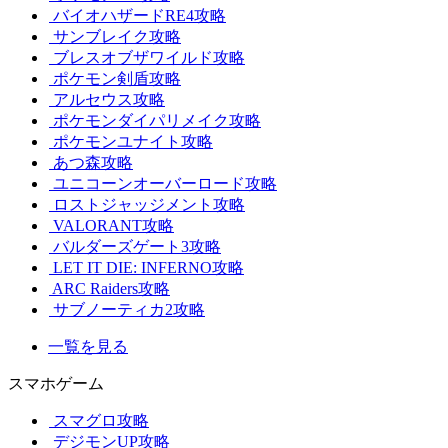
バイオハザードRE4攻略
サンブレイク攻略
ブレスオブザワイルド攻略
ポケモン剣盾攻略
アルセウス攻略
ポケモンダイパリメイク攻略
ポケモンユナイト攻略
あつ森攻略
ユニコーンオーバーロード攻略
ロストジャッジメント攻略
VALORANT攻略
バルダーズゲート3攻略
LET IT DIE: INFERNO攻略
ARC Raiders攻略
サブノーティカ2攻略
一覧を見る
スマホゲーム
スマグロ攻略
デジモンUP攻略