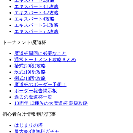
エキスパート2攻略
エキスパート3-1攻略
エキスパート3-2攻略
エキスパート4攻略
エキスパート5-1攻略
エキスパート5-2攻略
トーナメント/魔道杯
魔道杯周回に必要なこと
通常トーナメント攻略まとめ
拾式(20段)攻略
玖式(19段)攻略
捌式(18段)攻略
魔道杯のボーダー予想！
ボーダー報告掲示板
過去の魔道杯一覧
13周年 13種族の大魔道杯 覇級攻略
初心者向け情報/解説記事
はじまりの塔
最大888連無料ガチャ