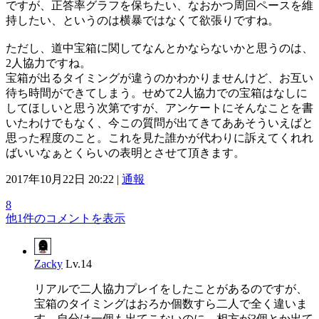
ですが、正答率グラフを保ちたい、なおかつ周回ペースを維
持したい、というのは横暴ではなくて欲張りですね。
ただし、道中宝箱に関してなんとかならないかと思うのは、
2人協力ですね。
宝箱が出るタイミングが違うのかわかりませんけど、お互い
待ち時間ができてしまう。せめて2人協力での宝箱はなしに
してほしいと思う次第ですが、アンケートにそんなことを書
いたわけでもなく、今この質問が出てきてああそういえばと
思った程度のこと。これを見た誰かが代わりに訴えてくれれ
ばいいなぁとくらいの表明とさせて頂きます。
2017年10月22日 20:22 |
通報
8
他1件のコメントを表示
Zacky
Lv.14
リアルで二人協力プレイをしたことがあるのですが、
宝箱のタイミングはおろか個数すら二人で全く違いま
す。自分は一個も出てこないのに、相方が3個とか出て