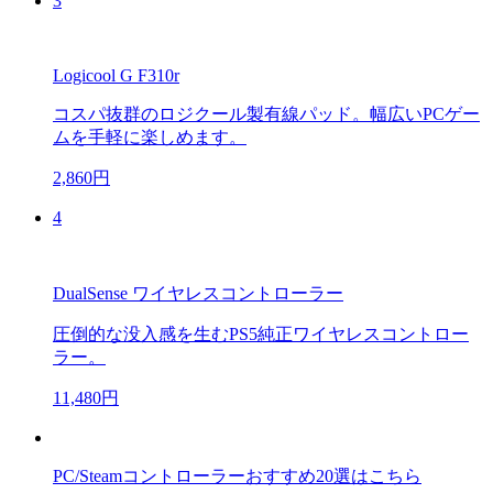
3
Logicool G F310r
コスパ抜群のロジクール製有線パッド。幅広いPCゲー
ムを手軽に楽しめます。
2,860円
4
DualSense ワイヤレスコントローラー
圧倒的な没入感を生むPS5純正ワイヤレスコントロー
ラー。
11,480円
PC/Steamコントローラーおすすめ20選はこちら