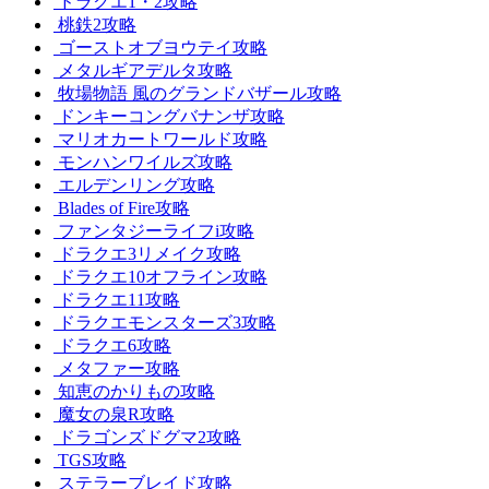
ドラクエ1・2攻略
桃鉄2攻略
ゴーストオブヨウテイ攻略
メタルギアデルタ攻略
牧場物語 風のグランドバザール攻略
ドンキーコングバナンザ攻略
マリオカートワールド攻略
モンハンワイルズ攻略
エルデンリング攻略
Blades of Fire攻略
ファンタジーライフi攻略
ドラクエ3リメイク攻略
ドラクエ10オフライン攻略
ドラクエ11攻略
ドラクエモンスターズ3攻略
ドラクエ6攻略
メタファー攻略
知恵のかりもの攻略
魔女の泉R攻略
ドラゴンズドグマ2攻略
TGS攻略
ステラーブレイド攻略