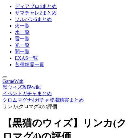
ディアブロ4まとめ
サマチャレ2まとめ
ソルバン6まとめ
火一覧
水一覧
雷一覧
光一覧
闇一覧
EXAS一覧
各種精霊一覧
GameWith
黒ウィズ攻略wiki
イベントガチャまとめ
クロムマグナ4ガチャ登場精霊まとめ
リンカ(クロマグ4)の評価
【黒猫のウィズ】リンカ(ク
ロマグ4)の評価