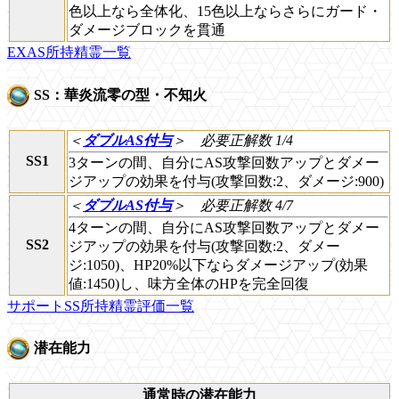
色以上なら全体化、15色以上ならさらにガード・
ダメージブロックを貫通
EXAS所持精霊一覧
SS：華炎流零の型・不知火
＜
ダブルAS付与
＞
必要正解数 1/4
SS1
3ターンの間、自分にAS攻撃回数アップとダメー
ジアップの効果を付与(攻撃回数:2、ダメージ:900)
＜
ダブルAS付与
＞
必要正解数 4/7
4ターンの間、自分にAS攻撃回数アップとダメー
SS2
ジアップの効果を付与(攻撃回数:2、ダメー
ジ:1050)、HP20%以下ならダメージアップ(効果
値:1450)し、味方全体のHPを完全回復
サポートSS所持精霊評価一覧
潜在能力
通常時の潜在能力