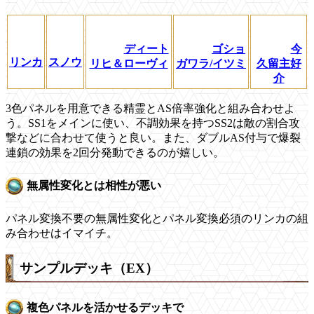
ディート
ゴショ
今
リンカ
スノウ
リヒ＆ローヴィ
ガワラ/イツミ
久留主好
介
3色パネルを用意できる精霊とAS倍率強化と組み合わせよ
う。SS1をメインに使い、不調効果を持つSS2は敵の割合攻
撃などに合わせて使うと良い。また、ダブルAS付与で爆裂
連鎖の効果を2回分発動できるのが嬉しい。
無属性変化とは相性が悪い
パネル変換不要の無属性変化とパネル変換必須のリンカの組
み合わせはイマイチ。
サンプルデッキ（EX）
複色パネルを活かせるデッキで