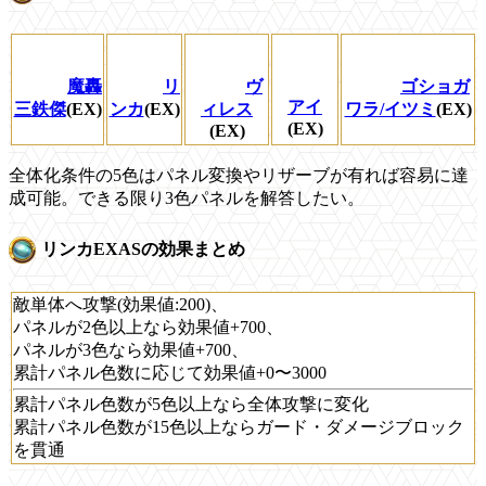
魔轟
リ
ヴ
ゴショガ
アイ
三鉄傑
(EX)
ンカ
(EX)
ィレス
ワラ/イツミ
(EX)
(EX)
(EX)
全体化条件の5色はパネル変換やリザーブが有れば容易に達
成可能。できる限り3色パネルを解答したい。
リンカEXASの効果まとめ
敵単体へ攻撃(効果値:200)、
パネルが2色以上なら効果値+700、
パネルが3色なら効果値+700、
累計パネル色数に応じて効果値+0〜3000
累計パネル色数が5色以上なら全体攻撃に変化
累計パネル色数が15色以上ならガード・ダメージブロック
を貫通