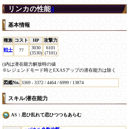
リンカの性能
4
基本情報
種族
コスト
HP
攻撃力
3030
6101
戦士
77
(3530)
(7101)
()内は潜在能力解放時の値
※レジェンドモード時とEXASアップの潜在能力は除く
図鑑No.
3369 - 3372 / 4464 / 6999 / 13874
スキル/潜在能力
AS：思ひ乱れて恋ひつつもあらむ