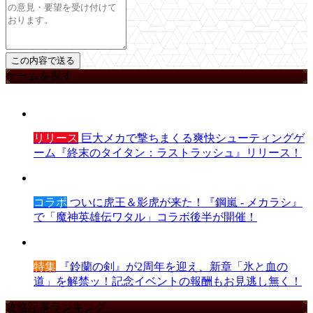
ゲームを探す
リリース
巨大メカで撃ちまくる爽快シューティングゲ
ーム『終末のタイタン：ラストラッシュ』リリース！
コラボ
ついに虎王＆影虎が来た！『鋼嵐 - メカラシ』
で「魔神英雄伝ワタル」コラボ後半が開催！
特集
『鈴蘭の剣』が2周年を迎え、新章「氷と血の
道」を解禁ッ！記念イベントの報酬もお見逃し無く！
攻略記事ランキング