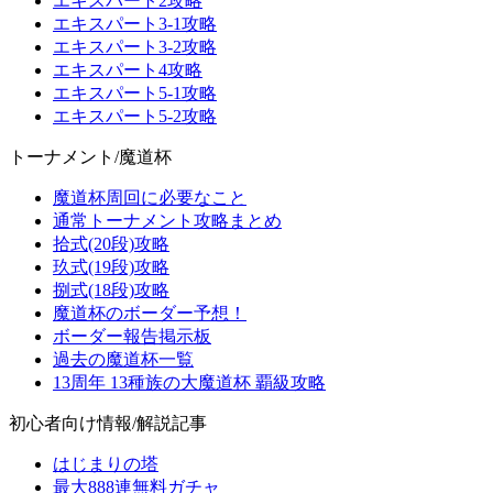
エキスパート2攻略
エキスパート3-1攻略
エキスパート3-2攻略
エキスパート4攻略
エキスパート5-1攻略
エキスパート5-2攻略
トーナメント/魔道杯
魔道杯周回に必要なこと
通常トーナメント攻略まとめ
拾式(20段)攻略
玖式(19段)攻略
捌式(18段)攻略
魔道杯のボーダー予想！
ボーダー報告掲示板
過去の魔道杯一覧
13周年 13種族の大魔道杯 覇級攻略
初心者向け情報/解説記事
はじまりの塔
最大888連無料ガチャ