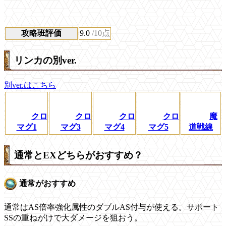
攻略班評価
9.0
/10点
リンカの別ver.
別ver.はこちら
クロ
クロ
クロ
クロ
魔
マグ1
マグ3
マグ4
マグ5
道戦線
通常とEXどちらがおすすめ？
通常がおすすめ
通常はAS倍率強化属性のダブルAS付与が使える。サポート
SSの重ねがけで大ダメージを狙おう。