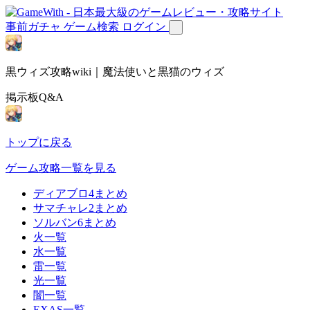
事前ガチャ
ゲーム検索
ログイン
黒ウィズ攻略wiki｜魔法使いと黒猫のウィズ
掲示板Q&A
トップに戻る
ゲーム攻略一覧を見る
ディアブロ4まとめ
サマチャレ2まとめ
ソルバン6まとめ
火一覧
水一覧
雷一覧
光一覧
闇一覧
EXAS一覧