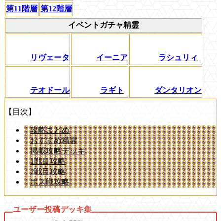
第11階層
第12階層
イベントガチャ精霊
リヴェータ
イーニア
ラシュリィ
テオドール
ラギト
ダンタリオン
【目次】
攻略まとめ
おすすめ精霊
掲載攻略デッキ
1戦目攻略
2戦目攻略
ボス戦攻略