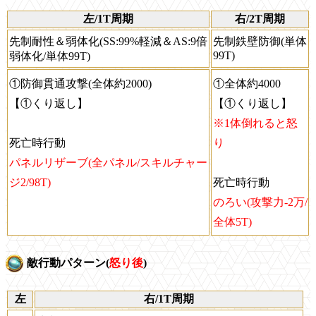
左/1T周期
右/2T周期
先制耐性＆弱体化(SS:99%軽減＆AS:9倍
先制鉄壁防御(単体
99T)
弱体化/単体99T)
①防御貫通攻撃(全体約2000)
①全体約4000
【①くり返し】
【①くり返し】
※1体倒れると怒
死亡時行動
り
パネルリザーブ(全パネル/スキルチャー
ジ2/98T)
死亡時行動
のろい(攻撃力-2万/
全体5T)
敵行動パターン(
怒り後
)
左
右/1T周期