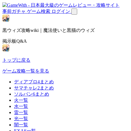
事前ガチャ
ゲーム検索
ログイン
黒ウィズ攻略wiki｜魔法使いと黒猫のウィズ
掲示板Q&A
トップに戻る
ゲーム攻略一覧を見る
ディアブロ4まとめ
サマチャレ2まとめ
ソルバン6まとめ
火一覧
水一覧
雷一覧
光一覧
闇一覧
EXAS一覧