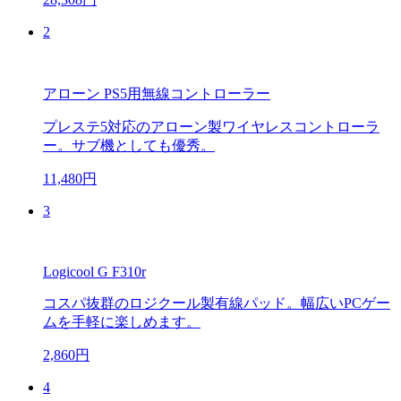
2
アローン PS5用無線コントローラー
プレステ5対応のアローン製ワイヤレスコントローラ
ー。サブ機としても優秀。
11,480円
3
Logicool G F310r
コスパ抜群のロジクール製有線パッド。幅広いPCゲー
ムを手軽に楽しめます。
2,860円
4