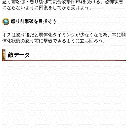
怒り前②④・怒り後③で割合攻撃(70%)を受ける。恐怖状態
にならないように回復をしてから受けよう。
怒り前撃破を目指そう
ボスは怒り後だと弱体化タイミングが少なくなる為、常に弱
体化状態の怒り前に撃破できるように立ち回ろう。
敵データ