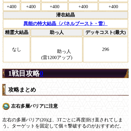
+400
+400
+400
+400
+400
潜在結晶
異能の特大結晶〈パネルブースト・雷〉
精霊大結晶
助っ人
デッキコスト(最大)
なし
296
助っ人
(雷1200アップ)
1戦目攻略
0
攻略まとめ
左右多層バリアに注意
左右の多層バリア(20)は、3Tごとに再度掛け直されてしま
う。ターゲットを固定して個々撃破するのがおすすめだ。