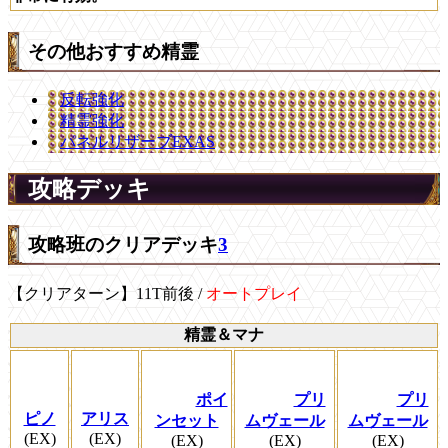
その他おすすめ精霊
反転強化
精霊強化
パネルリザーブEXAS
攻略デッキ
攻略班のクリアデッキ
3
【クリアターン】11T前後 /
オートプレイ
精霊＆マナ
ポイ
プリ
プリ
ピノ
アリス
ンセット
ムヴェール
ムヴェール
(EX)
(EX)
(EX)
(EX)
(EX)