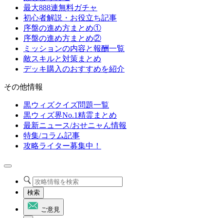
最大888連無料ガチャ
初心者解説・お役立ち記事
序盤の進め方まとめ①
序盤の進め方まとめ②
ミッションの内容と報酬一覧
敵スキルと対策まとめ
デッキ購入のおすすめを紹介
その他情報
黒ウィズクイズ問題一覧
黒ウィズ界No.1精霊まとめ
最新ニュース/おせニャん情報
特集/コラム記事
攻略ライター募集中！
検索
ご意見