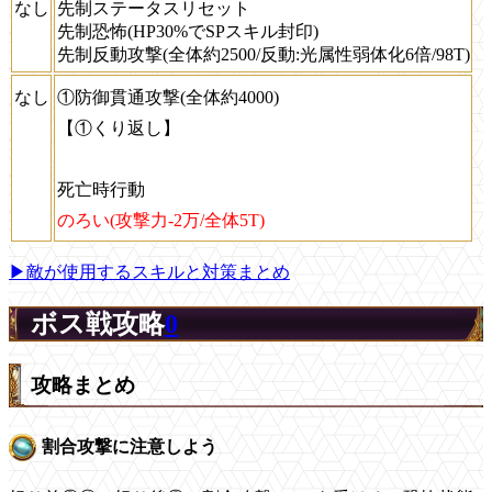
なし
先制ステータスリセット
先制恐怖(HP30%でSPスキル封印)
先制反動攻撃(全体約2500/反動:光属性弱体化6倍/98T)
なし
①防御貫通攻撃(全体約4000)
【①くり返し】
死亡時行動
のろい(攻撃力-2万/全体5T)
▶敵が使用するスキルと対策まとめ
ボス戦攻略
0
攻略まとめ
割合攻撃に注意しよう