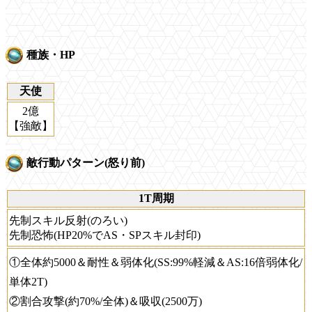
種族・HP
天使
2億
【強敵】
敵行動パターン(怒り前)
1T周期
先制スキル反射(のろい)
先制恐怖(HP20%でAS・SPスキル封印)
①全体約5000＆耐性＆弱体化(SS:99%軽減＆AS:16倍弱体化/
単体2T)
②割合攻撃(約70%/全体)＆吸収(2500万)