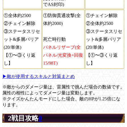
でAS封印)
①全体約2500
①防御貫通攻撃(全
①チェイン解除
②チェイン解除
体約2000)
②全体約2500
③ステータスリセ
③ステータスリセ
ット&多層バリア
死亡時行動
ット&多層バリア
(20/単体)
パネルリザーブ(全
(20/単体)
【①〜③くり返
パネル/光変換+回復
【①〜③くり返
し】
15/98T)
し】
▶敵が使用するスキルと対策まとめ
※敵からのダメージ量は、雷属性で挑んだ場合の数値です。
属性の相性によってダメージ量は変動します。
※クイズかんたんモードにした場合、敵のHPが1.25倍にな
ります。
2戦目攻略
0