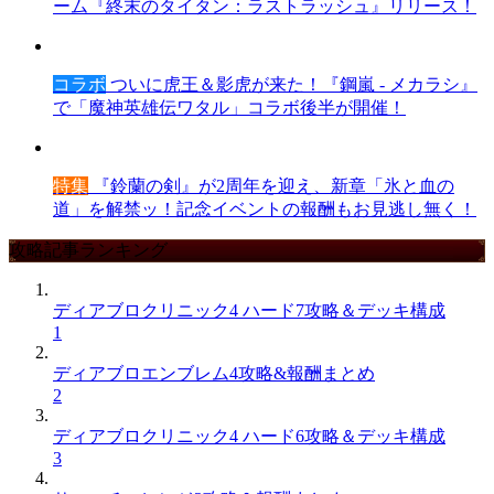
ーム『終末のタイタン：ラストラッシュ』リリース！
コラボ
ついに虎王＆影虎が来た！『鋼嵐 - メカラシ』
で「魔神英雄伝ワタル」コラボ後半が開催！
特集
『鈴蘭の剣』が2周年を迎え、新章「氷と血の
道」を解禁ッ！記念イベントの報酬もお見逃し無く！
攻略記事ランキング
ディアブロクリニック4 ハード7攻略＆デッキ構成
1
ディアブロエンブレム4攻略&報酬まとめ
2
ディアブロクリニック4 ハード6攻略＆デッキ構成
3