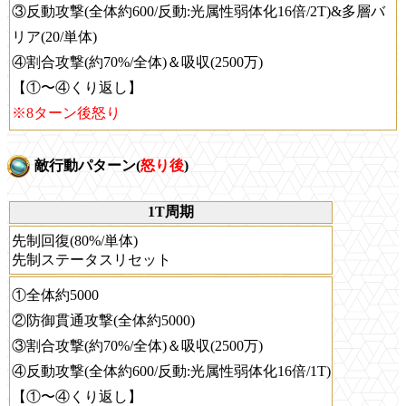
③反動攻撃(全体約600/反動:光属性弱体化16倍/2T)&多層バ
リア(20/単体)
④割合攻撃(約70%/全体)＆吸収(2500万)
【①〜④くり返し】
※8ターン後怒り
敵行動パターン(
怒り後
)
1T周期
先制回復(80%/単体)
先制ステータスリセット
①全体約5000
②防御貫通攻撃(全体約5000)
③割合攻撃(約70%/全体)＆吸収(2500万)
④反動攻撃(全体約600/反動:光属性弱体化16倍/1T)
【①〜④くり返し】