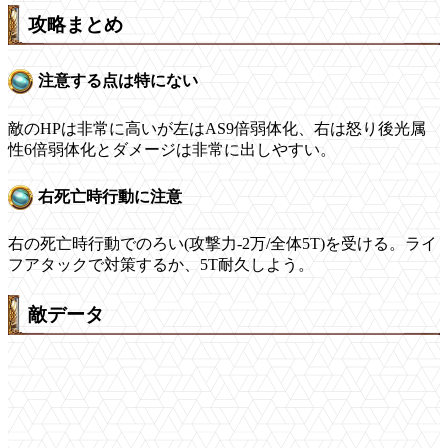
攻略まとめ
注意する点は特にない
敵のHPは非常に高いが左はAS9倍弱体化、右は怒り後光属
性6倍弱体化とダメージは非常に出しやすい。
右死亡時行動に注意
右の死亡時行動でのろい(攻撃力-2万/全体5T)を受ける。ライ
フアタックで対策するか、5T耐久しよう。
敵データ