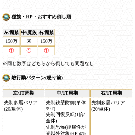
種族・HP・おすすめ倒し順
左/魔族
中/魔族
右/魔族
30
150万
150万
①
①
①
※同じ数字はどちらから倒しても問題なし
敵行動パターン(怒り前)
左/1T周期
中/1T周期
右/1T周期
先制多層バリア
先制鉄壁防御(単体
先制多層バリア
99T)
(20/単体)
(20/単体)
先制回復反転(1倍/
全体)
先制恐怖(複属性が
光以外対象/HP50%