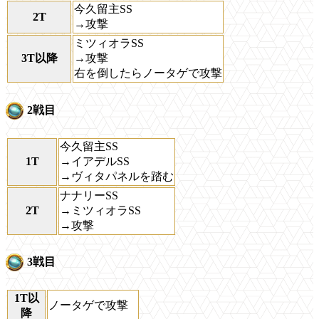
今久留主SS
2T
→攻撃
ミツィオラSS
3T以降
→攻撃
右を倒したらノータゲで攻撃
2戦目
今久留主SS
1T
→イアデルSS
→ヴィタパネルを踏む
ナナリーSS
2T
→ミツィオラSS
→攻撃
3戦目
1T以
ノータゲで攻撃
降