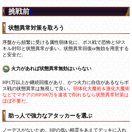
挑戦前
1
状態異常対策を取ろう
序盤から頻繁に受ける属性弱体化に、ボス戦で恐怖とSPス
キル封印と状態異常が多い。状態異常回復or無効を用意する
と安全だ。
火力があれば状態異常無効はいらない
HP1万以上か継続回復があり、かつ火力に自信があるならボ
ス戦の状態異常は無視して良い。
弱体化大魔術＆激化大魔術
などでマチアのHP300万を速攻で削れるなら状態異常対策は
ほぼ不要だ。
助っ人で強力なアタッカーを選ぶ
ノーデスがないため、HPの低い精霊をあえてデッキに入れ