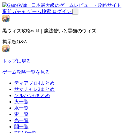
事前ガチャ
ゲーム検索
ログイン
黒ウィズ攻略wiki｜魔法使いと黒猫のウィズ
掲示板Q&A
トップに戻る
ゲーム攻略一覧を見る
ディアブロ4まとめ
サマチャレ2まとめ
ソルバン6まとめ
火一覧
水一覧
雷一覧
光一覧
闇一覧
EXAS一覧