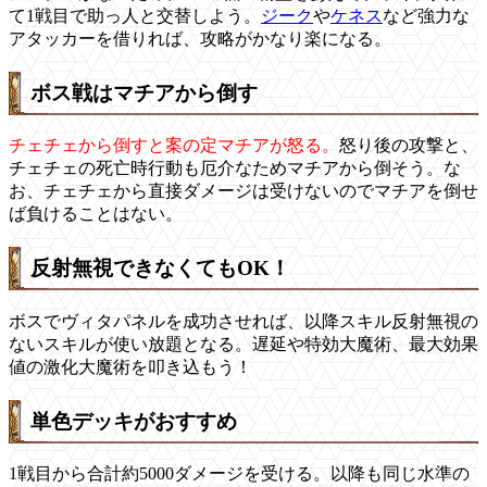
て1戦目で助っ人と交替しよう。
ジーク
や
ケネス
など強力な
アタッカーを借りれば、攻略がかなり楽になる。
ボス戦はマチアから倒す
チェチェから倒すと案の定マチアが怒る。
怒り後の攻撃と、
チェチェの死亡時行動も厄介なためマチアから倒そう。な
お、チェチェから直接ダメージは受けないのでマチアを倒せ
ば負けることはない。
反射無視できなくてもOK！
ボスでヴィタパネルを成功させれば、以降スキル反射無視の
ないスキルが使い放題となる。遅延や特効大魔術、最大効果
値の激化大魔術を叩き込もう！
単色デッキがおすすめ
1戦目から合計約5000ダメージを受ける。以降も同じ水準の