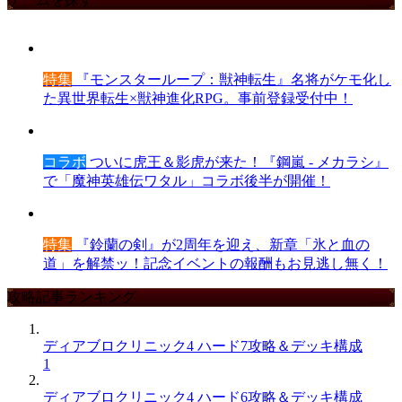
特集
『モンスターループ：獣神転生』名将がケモ化し
た異世界転生×獣神進化RPG。事前登録受付中！
コラボ
ついに虎王＆影虎が来た！『鋼嵐 - メカラシ』
で「魔神英雄伝ワタル」コラボ後半が開催！
特集
『鈴蘭の剣』が2周年を迎え、新章「氷と血の
道」を解禁ッ！記念イベントの報酬もお見逃し無く！
攻略記事ランキング
ディアブロクリニック4 ハード7攻略＆デッキ構成
1
ディアブロクリニック4 ハード6攻略＆デッキ構成