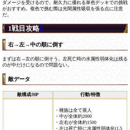
ダメージを受けるので、耐久力に優れる単色デッキでの挑戦
がおすすめ。複色で挑む際は光闇属性吸収を張る点に注意
だ。
1戦目攻略
0
右→左→中の順に倒す
まずは右→左の順に倒そう。左死亡時の水属性弱体化は残る
のが中だけになるので問題ない。
敵データ
敵構成/HP
行動/特徴
・種族は全て亜人
・中が全体約2000
・左右が全体約1500
・左は死亡時に水属性弱体化(1.5