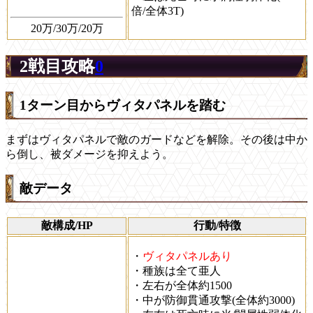
倍/全体3T)
20万/30万/20万
2戦目攻略
0
1ターン目からヴィタパネルを踏む
まずはヴィタパネルで敵のガードなどを解除。その後は中か
ら倒し、被ダメージを抑えよう。
敵データ
敵構成/HP
行動/特徴
・
ヴィタパネルあり
・種族は全て亜人
・左右が全体約1500
・中が防御貫通攻撃(全体約3000)