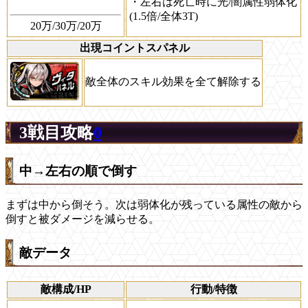
・左右は死亡時に光/闇属性弱体化
(1.5倍/全体3T)
20万/30万/20万
出現コイントスパネル
敵全体のスキル効果を全て解除する
3戦目攻略
0
中→左右の順で倒す
まずは中から倒そう。次は弱体化が残っている属性の敵から
倒すと被ダメージを減らせる。
敵データ
敵構成/HP
行動/特徴