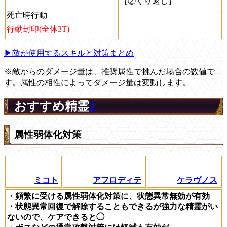
【②くり返し】
死亡時行動
行動封印(全体3T)
▶敵が使用するスキルと対策まとめ
※敵からのダメージ量は、推奨属性で挑んだ場合の数値で
す。属性の相性によってダメージ量は変動します。
おすすめ精霊
2
属性弱体化対策
ミコト
アフロディテ
ケラヴノス
・頻繁に受ける属性弱体化対策に、状態異常無効が有効
・状態異常回復で解除することもできるが強力な精霊がい
ないので、ケアできると◯