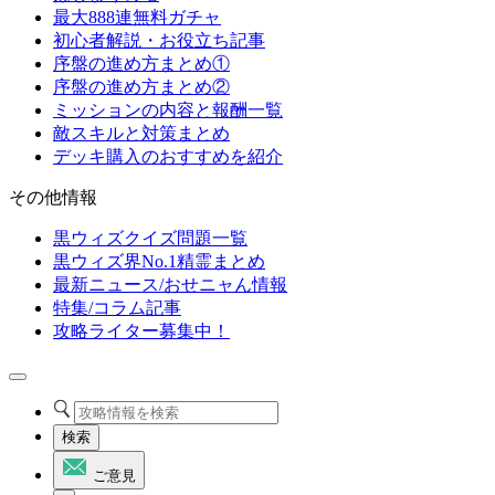
最大888連無料ガチャ
初心者解説・お役立ち記事
序盤の進め方まとめ①
序盤の進め方まとめ②
ミッションの内容と報酬一覧
敵スキルと対策まとめ
デッキ購入のおすすめを紹介
その他情報
黒ウィズクイズ問題一覧
黒ウィズ界No.1精霊まとめ
最新ニュース/おせニャん情報
特集/コラム記事
攻略ライター募集中！
検索
ご意見