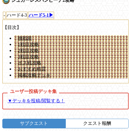
シュガーレスバンビーナ2攻略
-
ハード4-3
ハード5-1▶
【目次】
挑戦前
1戦目攻略
2戦目攻略
3戦目攻略
ボス戦攻略
おすすめ精霊
掲載攻略デッキ
▼デッキを投稿/閲覧する！
サブクエスト
クエスト報酬