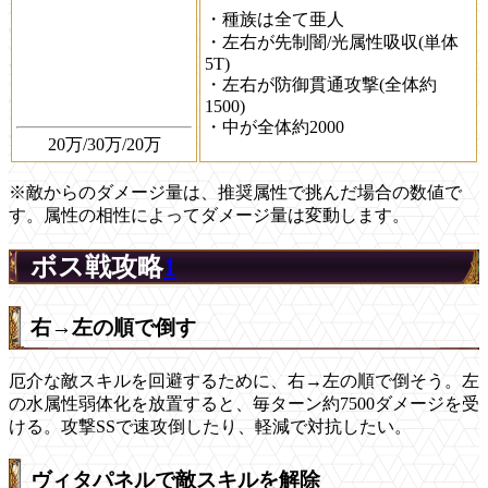
・種族は全て亜人
・左右が先制闇/光属性吸収(単体
5T)
・左右が防御貫通攻撃(全体約
1500)
・中が全体約2000
20万/30万/20万
※敵からのダメージ量は、推奨属性で挑んだ場合の数値で
す。属性の相性によってダメージ量は変動します。
ボス戦攻略
1
右→左の順で倒す
厄介な敵スキルを回避するために、右→左の順で倒そう。左
の水属性弱体化を放置すると、毎ターン約7500ダメージを受
ける。攻撃SSで速攻倒したり、軽減で対抗したい。
ヴィタパネルで敵スキルを解除