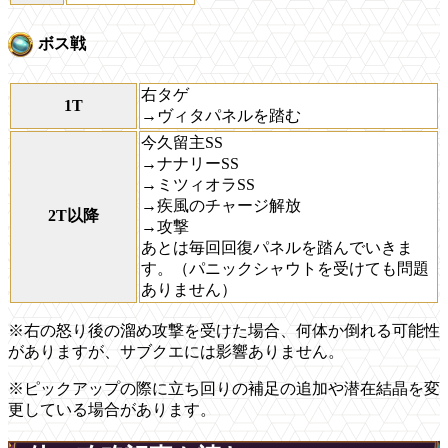
ボス戦
右タゲ
1T
→ヴィタパネルを踏む
今久留主SS
→ナナリーSS
→ミツィオラSS
→疾風のチャージ解放
2T以降
→攻撃
あとは毎回回復パネルを踏んでいきま
す。（パニックシャウトを受けても問題
ありません）
※右の怒り後の溜め攻撃を受けた場合、何体か倒れる可能性
がありますが、サブクエには影響ありません。
※ピックアップの際に立ち回りの補足の追加や潜在結晶を変
更している場合があります。