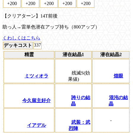
+200
+200
+200
+200
+200
【クリアターン】14T前後
助っ人→雷単色潜在アップ持ち（800アップ）
くわしくはこちら
337
デッキコスト
精霊
潜在結晶1
潜在結晶2
残滅S(効
ミツィオラ
煌眼
果値)
誇りの結
混沌の結
今久留主好介
晶
晶
-
武装：武
イアデル
烈陣