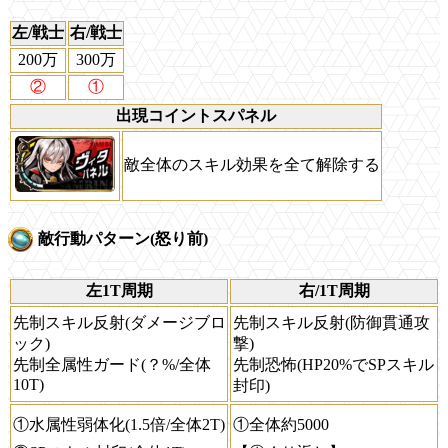
左/戦士
右/戦士
200万
300万
②
①
出現コイントスパネル
敵全体のスキル効果を全て解除する
敵行動パターン(怒り前)
左1T周期
右/1T周期
先制スキル反射(ダメージブロ
先制スキル反射(防御貫通攻
ック)
撃)
先制全属性ガード(？%/全体
先制恐怖(HP20%でSPスキル
10T)
封印)
①水属性弱体化(1.5倍/全体2T)
①全体約5000