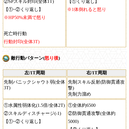
②SPスキル封印(全体1T)
【①くり返し】
【①~②くり返し】
※1体倒れると怒り
※HP50%未満で怒り
死亡時行動
行動封印(全体3T)
敵行動パターン(
怒り後
)
左/1T周期
右/1T周期
先制パニックシャウト弱(全体
先制スキル反射(防御貫通攻
3T)
撃)
先制力溜め
①水属性弱体化(1.5倍/全体2T)
①全体約6500
②スキルディスチャージ(-1)
②防御貫通攻撃(全体約
【①~②くり返し】
5000)