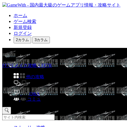
ホーム
ゲーム検索
新規登録
ログイン
2カラム
3カラム
FF7リメイク攻略｜FF7R
他の攻略
掲示板
Q&A
コミュ