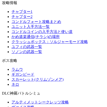
攻略情報
チャプター1
チャプター2
コンドルフォート攻略まとめ
ユニット入手方法一覧
コンドルコインの入手方法と使い道
かめ道楽通信(チラシ)の場所
クラッシュボックス：ソルジャーモード攻略
ユフィの武器一覧
ソノンの武器一覧
ボス攻略
ラムウ
ギガンピード
スカーレット(クリムゾンメア)
ネロ
DLC神羅バトルシミュ
アルティメットシークレッツ攻略