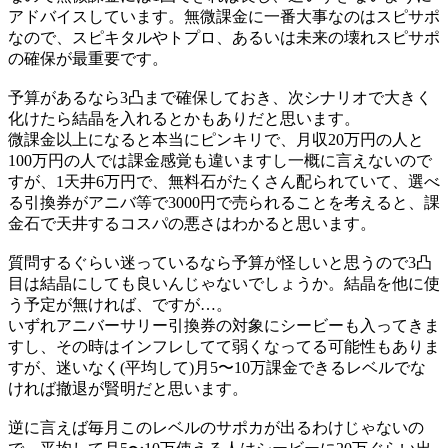
アドバイスしています。無微課金に一番大事なのはスピサポ
なので、スピキタルやトプロ、あるいは未来の壊れスピサポ
の確保が最重要です。
予算があるなら3凸まで確保しておき、次シナリオで大きく
化けたら結晶を入れるとかもありだと思います。
微課金以上になると本当にピンキリで、月収20万円の人と
100万円の人では課金感覚も違いますし一概に言えないので
すが、1天井6万円で、無料石がたくさん配られていて、選べ
る引換券がアニバ等で3000円で売られることを考えると、課
金石で天井するコスパの悪さはわかると思います。
質問するぐらい迷っているなら予算が怪しいと思うので3凸
目は結晶にしても良いんじゃないでしょうか。結晶を他に使
う予定が無ければ、ですが…。
いずれアニバーサリー引換券の対象にシービーも入ってきま
すし、その時はインフレしてて弱くなってる可能性もありま
すが、迷いなく(平均して)月5〜10万課金できるレベルでな
ければ撤退が賢明だと思います。
逆に言えば毎月このレベルのサポカが出るわけじゃないの