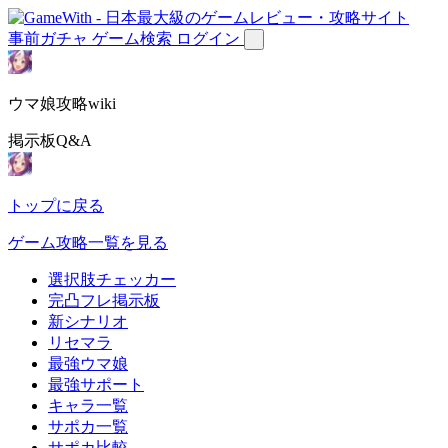
事前ガチャ
ゲーム検索
ログイン
ウマ娘攻略wiki
掲示板Q&A
トップに戻る
ゲーム攻略一覧を見る
選択肢チェッカー
完凸フレ掲示板
新シナリオ
リセマラ
最強ウマ娘
最強サポート
キャラ一覧
サポカ一覧
サポカ比較