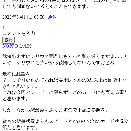
で、平均して月5〜10万使える人はシービーに20万ぐらい出
しても問題ないと考えることもできます。
2022年5月14日 05:58 |
通報
1
コメントを入力
投稿
NOPPO
Lv109
我慢出来ずにシリウス完凸しちゃった私が通りますよ……と
いや、シリウスも強いから後悔してないんですけどね！
最初に結論を。
そこまで引いたのであれば実用レベルの3凸以上は目指すべ
きだと思います。
これは今回のシービーに限らず、どのカードにも言える事だ
と思います。
しかしながら懸念点もありますので下記ご参照を。
賢さの所持状況よりもスピードとかのその他のカード状況次
第だと思います。