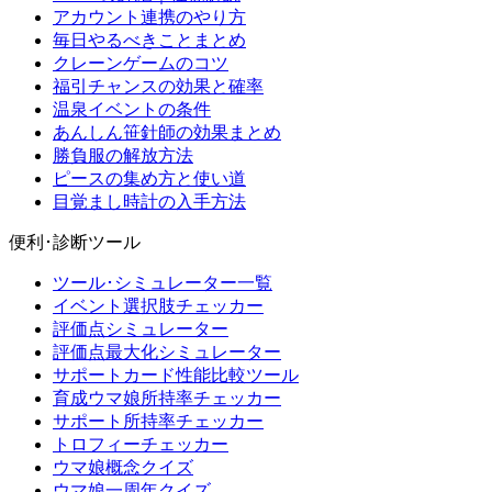
アカウント連携のやり方
毎日やるべきことまとめ
クレーンゲームのコツ
福引チャンスの効果と確率
温泉イベントの条件
あんしん笹針師の効果まとめ
勝負服の解放方法
ピースの集め方と使い道
目覚まし時計の入手方法
便利･診断ツール
ツール･シミュレーター一覧
イベント選択肢チェッカー
評価点シミュレーター
評価点最大化シミュレーター
サポートカード性能比較ツール
育成ウマ娘所持率チェッカー
サポート所持率チェッカー
トロフィーチェッカー
ウマ娘概念クイズ
ウマ娘一周年クイズ