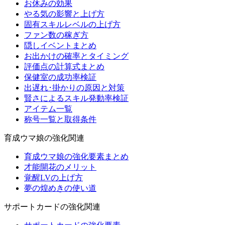
お休みの効果
やる気の影響と上げ方
固有スキルレベルの上げ方
ファン数の稼ぎ方
隠しイベントまとめ
お出かけの確率とタイミング
評価点の計算式まとめ
保健室の成功率検証
出遅れ･掛かりの原因と対策
賢さによるスキル発動率検証
アイテム一覧
称号一覧と取得条件
育成ウマ娘の強化関連
育成ウマ娘の強化要素まとめ
才能開花のメリット
覚醒LVの上げ方
夢の煌めきの使い道
サポートカードの強化関連