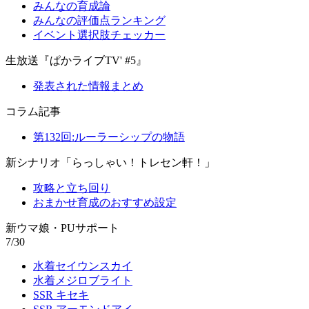
みんなの育成論
みんなの評価点ランキング
イベント選択肢チェッカー
生放送『ぱかライブTV' #5』
発表された情報まとめ
コラム記事
第132回:ルーラーシップの物語
新シナリオ「らっしゃい！トレセン軒！」
攻略と立ち回り
おまかせ育成のおすすめ設定
新ウマ娘・PUサポート
7/30
水着セイウンスカイ
水着メジロブライト
SSR キセキ