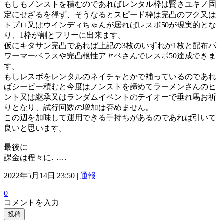
もしもノンストを積むのであればレンタル枠は賢さユキノ固
定にせざるを得ず、そうなるとスピード枠は完凸のフク又は
トプロ又はウインディちゃんが居ればレスボ50が現実的とな
り、1枠が割とフリーに出来ます。
仮にキタサン完凸であれば上記の3枚のいずれか1枚と配布パ
ワーマーベラスや完凸根性アヤベさんでレスボ50達成できま
す。
もしレスボをレンタルのネイチャとかで補っているのであれ
ばシービー積むと今度はノンストを諦めてラーメンさんのヒ
ント又は継承又はランダムイベントのテイオーで垂れ馬お祈
りとなり、試行回数の増加は否めません。
この辺を加味して運用できる手持ちがあるのであれば引いて
良いと思います。
最後に
課金は程々に……
2022年5月14日 23:50 |
通報
0
コメントを入力
投稿