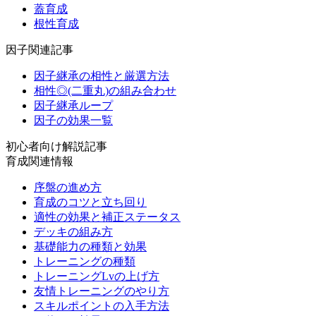
蓋育成
根性育成
因子関連記事
因子継承の相性と厳選方法
相性◎(二重丸)の組み合わせ
因子継承ループ
因子の効果一覧
初心者向け解説記事
育成関連情報
序盤の進め方
育成のコツと立ち回り
適性の効果と補正ステータス
デッキの組み方
基礎能力の種類と効果
トレーニングの種類
トレーニングLvの上げ方
友情トレーニングのやり方
スキルポイントの入手方法