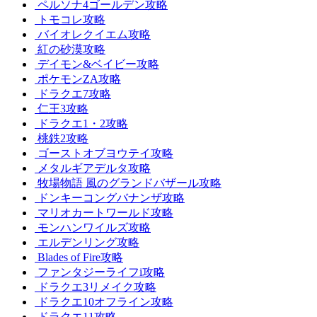
ペルソナ4ゴールデン攻略
トモコレ攻略
バイオレクイエム攻略
紅の砂漠攻略
デイモン&ベイビー攻略
ポケモンZA攻略
ドラクエ7攻略
仁王3攻略
ドラクエ1・2攻略
桃鉄2攻略
ゴーストオブヨウテイ攻略
メタルギアデルタ攻略
牧場物語 風のグランドバザール攻略
ドンキーコングバナンザ攻略
マリオカートワールド攻略
モンハンワイルズ攻略
エルデンリング攻略
Blades of Fire攻略
ファンタジーライフi攻略
ドラクエ3リメイク攻略
ドラクエ10オフライン攻略
ドラクエ11攻略