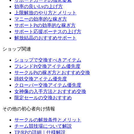
サポートカードの強化要素
効率の良いLvの上げ方
上限解放のやり方とメリット
マニーの効率的な稼ぎ方
サポートPtの効率的な稼ぎ方
サポート応援ボーナスの上げ方
解放結晶のおすすめサポート
ショップ関連
ショップで交換すべきアイテム
フレンドPt交換アイテム優先度
サークルPtの稼ぎ方とおすすめ交換
蹄鉄交換アイテム優先度
クローバー交換アイテム優先度
女神像の入手方法とおすすめ交換
限定セールの交換おすすめ
その他の初心者向け情報
サークルの解放条件とメリット
チーム競技場について解説
TP/RPの詳細｜仕様解説