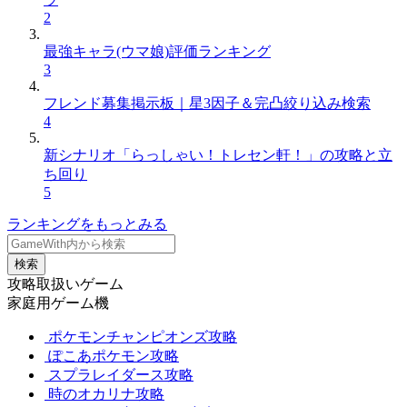
2
最強キャラ(ウマ娘)評価ランキング
3
フレンド募集掲示板｜星3因子＆完凸絞り込み検索
4
新シナリオ「らっしゃい！トレセン軒！」の攻略と立
ち回り
5
ランキングをもっとみる
検索
攻略取扱いゲーム
家庭用ゲーム機
ポケモンチャンピオンズ攻略
ぽこあポケモン攻略
スプラレイダース攻略
時のオカリナ攻略