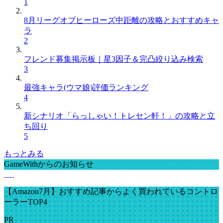
1
8月リーグオブヒーローズ中距離の攻略とおすすめキャ
ラ
2
フレンド募集掲示板｜星3因子＆完凸絞り込み検索
3
最強キャラ(ウマ娘)評価ランキング
4
新シナリオ「らっしゃい！トレセン軒！」の攻略と立
ち回り
5
もっとみる
GameWithからのお知らせ
【Amazon7月】おすすめ記事からよく買われているコントロ
ーラーTOP4
PR