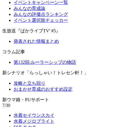
イベントキャンペーン一覧
みんなの育成論
みんなの評価点ランキング
イベント選択肢チェッカー
生放送『ぱかライブTV' #5』
発表された情報まとめ
コラム記事
第132回:ルーラーシップの物語
新シナリオ「らっしゃい！トレセン軒！」
攻略と立ち回り
おまかせ育成のおすすめ設定
新ウマ娘・PUサポート
7/30
水着セイウンスカイ
水着メジロブライト