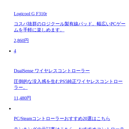
Logicool G F310r
コスパ抜群のロジクール製有線パッド。幅広いPCゲー
ムを手軽に楽しめます。
2,860円
4
DualSense ワイヤレスコントローラー
圧倒的な没入感を生むPS5純正ワイヤレスコントロー
ラー。
11,480円
PC/Steamコントローラーおすすめ20選はこちら