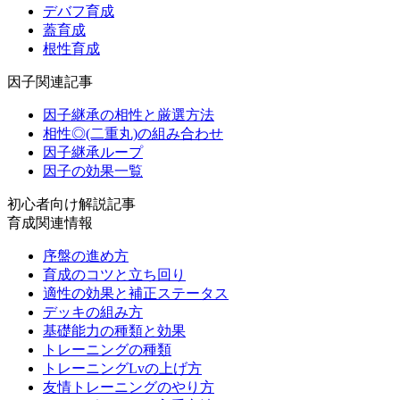
デバフ育成
蓋育成
根性育成
因子関連記事
因子継承の相性と厳選方法
相性◎(二重丸)の組み合わせ
因子継承ループ
因子の効果一覧
初心者向け解説記事
育成関連情報
序盤の進め方
育成のコツと立ち回り
適性の効果と補正ステータス
デッキの組み方
基礎能力の種類と効果
トレーニングの種類
トレーニングLvの上げ方
友情トレーニングのやり方