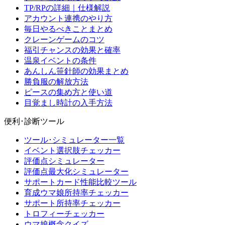
TP/RPの詳細｜仕様解説
アカウント連携のやり方
毎日やるべきことまとめ
クレーンゲームのコツ
福引チャンスの効果と確率
温泉イベントの条件
あんしん笹針師の効果まとめ
勝負服の解放方法
ピースの集め方と使い道
目覚まし時計の入手方法
便利･診断ツール
ツール･シミュレーター一覧
イベント選択肢チェッカー
評価点シミュレーター
評価点最大化シミュレーター
サポートカード性能比較ツール
育成ウマ娘所持率チェッカー
サポート所持率チェッカー
トロフィーチェッカー
ウマ娘概念クイズ