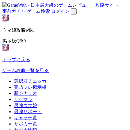
事前ガチャ
ゲーム検索
ログイン
ウマ娘攻略wiki
掲示板Q&A
トップに戻る
ゲーム攻略一覧を見る
選択肢チェッカー
完凸フレ掲示板
新シナリオ
リセマラ
最強ウマ娘
最強サポート
キャラ一覧
サポカ一覧
サポカ比較