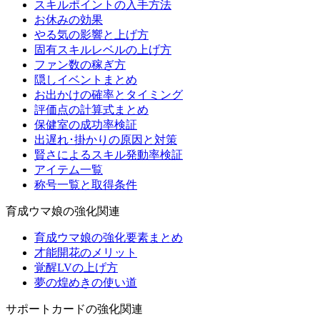
スキルポイントの入手方法
お休みの効果
やる気の影響と上げ方
固有スキルレベルの上げ方
ファン数の稼ぎ方
隠しイベントまとめ
お出かけの確率とタイミング
評価点の計算式まとめ
保健室の成功率検証
出遅れ･掛かりの原因と対策
賢さによるスキル発動率検証
アイテム一覧
称号一覧と取得条件
育成ウマ娘の強化関連
育成ウマ娘の強化要素まとめ
才能開花のメリット
覚醒LVの上げ方
夢の煌めきの使い道
サポートカードの強化関連