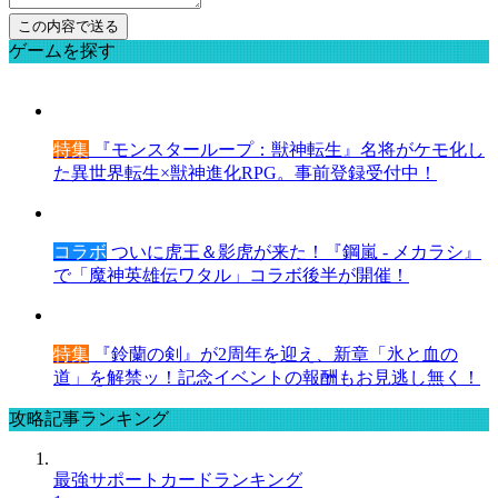
ゲームを探す
特集
『モンスターループ：獣神転生』名将がケモ化し
た異世界転生×獣神進化RPG。事前登録受付中！
コラボ
ついに虎王＆影虎が来た！『鋼嵐 - メカラシ』
で「魔神英雄伝ワタル」コラボ後半が開催！
特集
『鈴蘭の剣』が2周年を迎え、新章「氷と血の
道」を解禁ッ！記念イベントの報酬もお見逃し無く！
攻略記事ランキング
最強サポートカードランキング