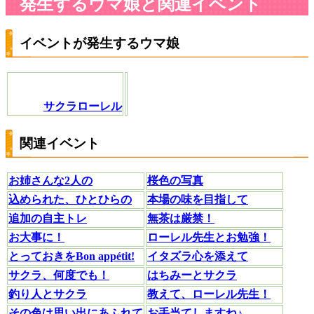
発生するウマ娘と関連イベント
イベントが発生するウマ娘
サクラローレル
関連イベント
お姉さんな2人の
桜色の写真
込められた、ひとひらの
本場の味を目指して
追加の自主トレ
無茶は厳禁！
お大事に！
ローレル先生とお勉強！
とっておきをBon appétit!
イタズラ心を添えて
サクラ、何度でも！
はちみーとサクラ
釣り人とサクラ
教えて、ローレル先生！
その色は思い出にあふれて
お手当てしますね♪