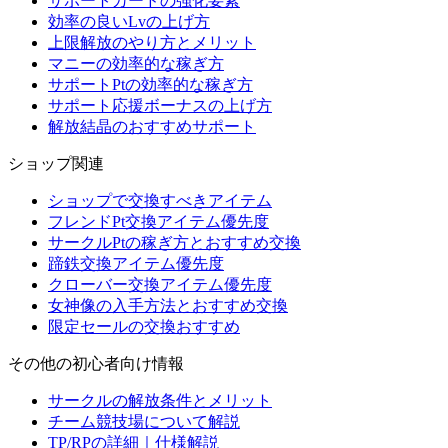
サポートカードの強化要素
効率の良いLvの上げ方
上限解放のやり方とメリット
マニーの効率的な稼ぎ方
サポートPtの効率的な稼ぎ方
サポート応援ボーナスの上げ方
解放結晶のおすすめサポート
ショップ関連
ショップで交換すべきアイテム
フレンドPt交換アイテム優先度
サークルPtの稼ぎ方とおすすめ交換
蹄鉄交換アイテム優先度
クローバー交換アイテム優先度
女神像の入手方法とおすすめ交換
限定セールの交換おすすめ
その他の初心者向け情報
サークルの解放条件とメリット
チーム競技場について解説
TP/RPの詳細｜仕様解説