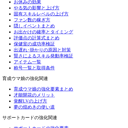
お休みの効果
やる気の影響と上げ方
固有スキルレベルの上げ方
ファン数の稼ぎ方
隠しイベントまとめ
お出かけの確率とタイミング
評価点の計算式まとめ
保健室の成功率検証
出遅れ･掛かりの原因と対策
賢さによるスキル発動率検証
アイテム一覧
称号一覧と取得条件
育成ウマ娘の強化関連
育成ウマ娘の強化要素まとめ
才能開花のメリット
覚醒LVの上げ方
夢の煌めきの使い道
サポートカードの強化関連