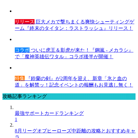
リリース
巨大メカで撃ちまくる爽快シューティングゲ
ーム『終末のタイタン：ラストラッシュ』リリース！
コラボ
ついに虎王＆影虎が来た！『鋼嵐 - メカラシ』
で「魔神英雄伝ワタル」コラボ後半が開催！
特集
『鈴蘭の剣』が2周年を迎え、新章「氷と血の
道」を解禁ッ！記念イベントの報酬もお見逃し無く！
攻略記事ランキング
最強サポートカードランキング
1
8月リーグオブヒーローズ中距離の攻略とおすすめキャ
ラ