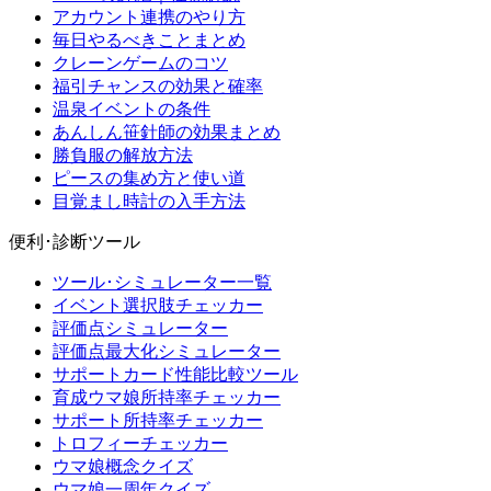
アカウント連携のやり方
毎日やるべきことまとめ
クレーンゲームのコツ
福引チャンスの効果と確率
温泉イベントの条件
あんしん笹針師の効果まとめ
勝負服の解放方法
ピースの集め方と使い道
目覚まし時計の入手方法
便利･診断ツール
ツール･シミュレーター一覧
イベント選択肢チェッカー
評価点シミュレーター
評価点最大化シミュレーター
サポートカード性能比較ツール
育成ウマ娘所持率チェッカー
サポート所持率チェッカー
トロフィーチェッカー
ウマ娘概念クイズ
ウマ娘一周年クイズ