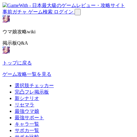
事前ガチャ
ゲーム検索
ログイン
ウマ娘攻略wiki
掲示板Q&A
トップに戻る
ゲーム攻略一覧を見る
選択肢チェッカー
完凸フレ掲示板
新シナリオ
リセマラ
最強ウマ娘
最強サポート
キャラ一覧
サポカ一覧
サポカ比較