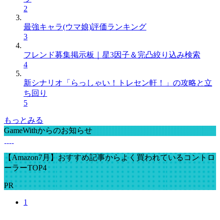
2
最強キャラ(ウマ娘)評価ランキング
3
フレンド募集掲示板｜星3因子＆完凸絞り込み検索
4
新シナリオ「らっしゃい！トレセン軒！」の攻略と立
ち回り
5
もっとみる
GameWithからのお知らせ
【Amazon7月】おすすめ記事からよく買われているコントロ
ーラーTOP4
PR
1