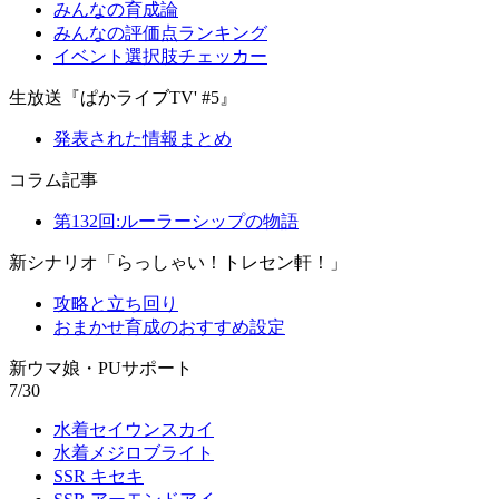
みんなの育成論
みんなの評価点ランキング
イベント選択肢チェッカー
生放送『ぱかライブTV' #5』
発表された情報まとめ
コラム記事
第132回:ルーラーシップの物語
新シナリオ「らっしゃい！トレセン軒！」
攻略と立ち回り
おまかせ育成のおすすめ設定
新ウマ娘・PUサポート
7/30
水着セイウンスカイ
水着メジロブライト
SSR キセキ