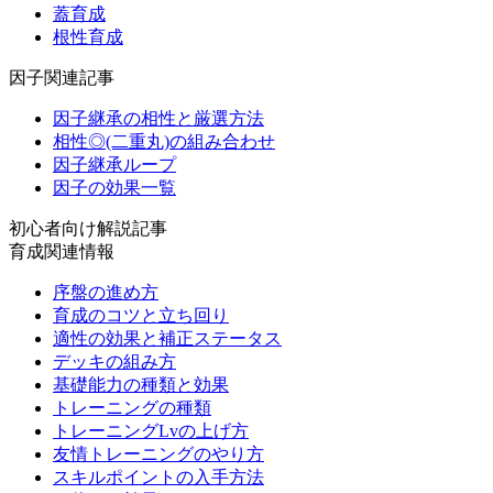
蓋育成
根性育成
因子関連記事
因子継承の相性と厳選方法
相性◎(二重丸)の組み合わせ
因子継承ループ
因子の効果一覧
初心者向け解説記事
育成関連情報
序盤の進め方
育成のコツと立ち回り
適性の効果と補正ステータス
デッキの組み方
基礎能力の種類と効果
トレーニングの種類
トレーニングLvの上げ方
友情トレーニングのやり方
スキルポイントの入手方法