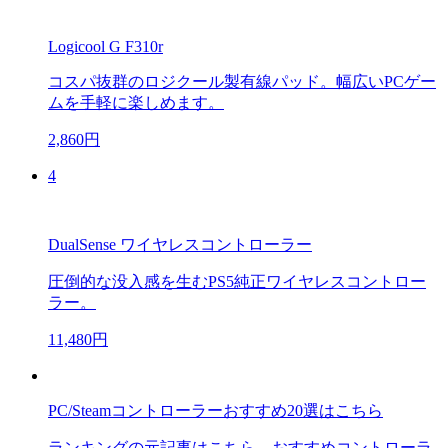
Logicool G F310r
コスパ抜群のロジクール製有線パッド。幅広いPCゲー
ムを手軽に楽しめます。
2,860円
4
DualSense ワイヤレスコントローラー
圧倒的な没入感を生むPS5純正ワイヤレスコントロー
ラー。
11,480円
PC/Steamコントローラーおすすめ20選はこちら
ランキングの元記事はこちら。おすすめコントローラ