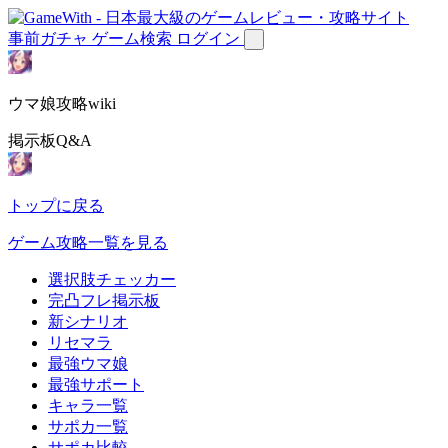
事前ガチャ
ゲーム検索
ログイン
ウマ娘攻略wiki
掲示板Q&A
トップに戻る
ゲーム攻略一覧を見る
選択肢チェッカー
完凸フレ掲示板
新シナリオ
リセマラ
最強ウマ娘
最強サポート
キャラ一覧
サポカ一覧
サポカ比較