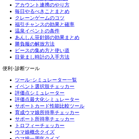
アカウント連携のやり方
毎日やるべきことまとめ
クレーンゲームのコツ
福引チャンスの効果と確率
温泉イベントの条件
あんしん笹針師の効果まとめ
勝負服の解放方法
ピースの集め方と使い道
目覚まし時計の入手方法
便利･診断ツール
ツール･シミュレーター一覧
イベント選択肢チェッカー
評価点シミュレーター
評価点最大化シミュレーター
サポートカード性能比較ツール
育成ウマ娘所持率チェッカー
サポート所持率チェッカー
トロフィーチェッカー
ウマ娘概念クイズ
ウマ娘一周年クイズ