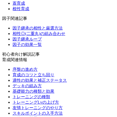
蓋育成
根性育成
因子関連記事
因子継承の相性と厳選方法
相性◎(二重丸)の組み合わせ
因子継承ループ
因子の効果一覧
初心者向け解説記事
育成関連情報
序盤の進め方
育成のコツと立ち回り
適性の効果と補正ステータス
デッキの組み方
基礎能力の種類と効果
トレーニングの種類
トレーニングLvの上げ方
友情トレーニングのやり方
スキルポイントの入手方法