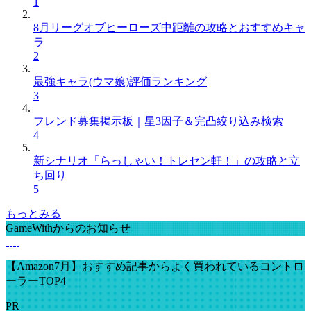
1
8月リーグオブヒーローズ中距離の攻略とおすすめキャ
ラ
2
最強キャラ(ウマ娘)評価ランキング
3
フレンド募集掲示板｜星3因子＆完凸絞り込み検索
4
新シナリオ「らっしゃい！トレセン軒！」の攻略と立
ち回り
5
もっとみる
GameWithからのお知らせ
【Amazon7月】おすすめ記事からよく買われているコントロ
ーラーTOP4
PR