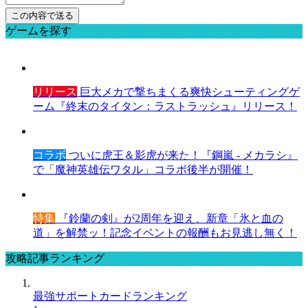
ゲームを探す
リリース
巨大メカで撃ちまくる爽快シューティングゲ
ーム『終末のタイタン：ラストラッシュ』リリース！
コラボ
ついに虎王＆影虎が来た！『鋼嵐 - メカラシ』
で「魔神英雄伝ワタル」コラボ後半が開催！
特集
『鈴蘭の剣』が2周年を迎え、新章「氷と血の
道」を解禁ッ！記念イベントの報酬もお見逃し無く！
攻略記事ランキング
最強サポートカードランキング