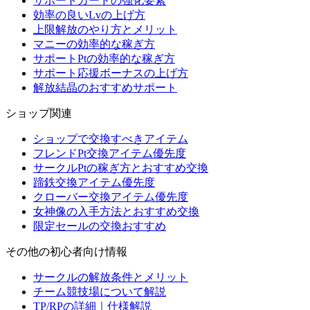
サポートカードの強化要素
効率の良いLvの上げ方
上限解放のやり方とメリット
マニーの効率的な稼ぎ方
サポートPtの効率的な稼ぎ方
サポート応援ボーナスの上げ方
解放結晶のおすすめサポート
ショップ関連
ショップで交換すべきアイテム
フレンドPt交換アイテム優先度
サークルPtの稼ぎ方とおすすめ交換
蹄鉄交換アイテム優先度
クローバー交換アイテム優先度
女神像の入手方法とおすすめ交換
限定セールの交換おすすめ
その他の初心者向け情報
サークルの解放条件とメリット
チーム競技場について解説
TP/RPの詳細｜仕様解説