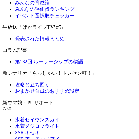
みんなの育成論
みんなの評価点ランキング
イベント選択肢チェッカー
生放送『ぱかライブTV' #5』
発表された情報まとめ
コラム記事
第132回:ルーラーシップの物語
新シナリオ「らっしゃい！トレセン軒！」
攻略と立ち回り
おまかせ育成のおすすめ設定
新ウマ娘・PUサポート
7/30
水着セイウンスカイ
水着メジロブライト
SSR キセキ