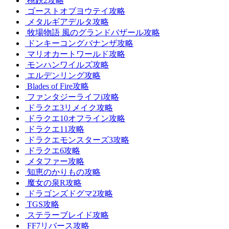
桃鉄2攻略
ゴーストオブヨウテイ攻略
メタルギアデルタ攻略
牧場物語 風のグランドバザール攻略
ドンキーコングバナンザ攻略
マリオカートワールド攻略
モンハンワイルズ攻略
エルデンリング攻略
Blades of Fire攻略
ファンタジーライフi攻略
ドラクエ3リメイク攻略
ドラクエ10オフライン攻略
ドラクエ11攻略
ドラクエモンスターズ3攻略
ドラクエ6攻略
メタファー攻略
知恵のかりもの攻略
魔女の泉R攻略
ドラゴンズドグマ2攻略
TGS攻略
ステラーブレイド攻略
FF7リバース攻略