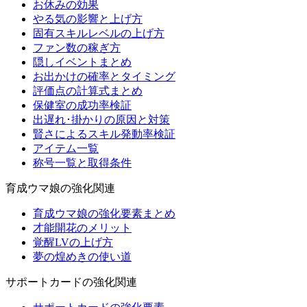
お休みの効果
やる気の影響と上げ方
固有スキルレベルの上げ方
ファン数の稼ぎ方
隠しイベントまとめ
お出かけの確率とタイミング
評価点の計算式まとめ
保健室の成功率検証
出遅れ･掛かりの原因と対策
賢さによるスキル発動率検証
アイテム一覧
称号一覧と取得条件
育成ウマ娘の強化関連
育成ウマ娘の強化要素まとめ
才能開花のメリット
覚醒LVの上げ方
夢の煌めきの使い道
サポートカードの強化関連