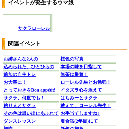
イベントが発生するウマ娘
サクラローレル
関連イベント
お姉さんな2人の
桜色の写真
込められた、ひとひらの
本場の味を目指して
追加の自主トレ
無茶は厳禁！
お大事に！
ローレル先生とお勉強！
とっておきをBon appétit!
イタズラ心を添えて
サクラ、何度でも！
はちみーとサクラ
釣り人とサクラ
教えて、ローレル先生！
その色は思い出にあふれて
お手当てしますね♪
ダンスレッスン
夏合宿(2年目)にて
初詣
新年の抱負