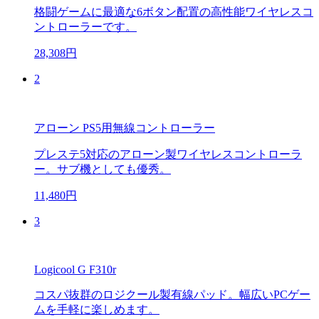
格闘ゲームに最適な6ボタン配置の高性能ワイヤレスコ
ントローラーです。
28,308円
2
アローン PS5用無線コントローラー
プレステ5対応のアローン製ワイヤレスコントローラ
ー。サブ機としても優秀。
11,480円
3
Logicool G F310r
コスパ抜群のロジクール製有線パッド。幅広いPCゲー
ムを手軽に楽しめます。