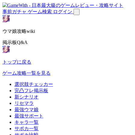
事前ガチャ
ゲーム検索
ログイン
ウマ娘攻略wiki
掲示板Q&A
トップに戻る
ゲーム攻略一覧を見る
選択肢チェッカー
完凸フレ掲示板
新シナリオ
リセマラ
最強ウマ娘
最強サポート
キャラ一覧
サポカ一覧
サポカ比較