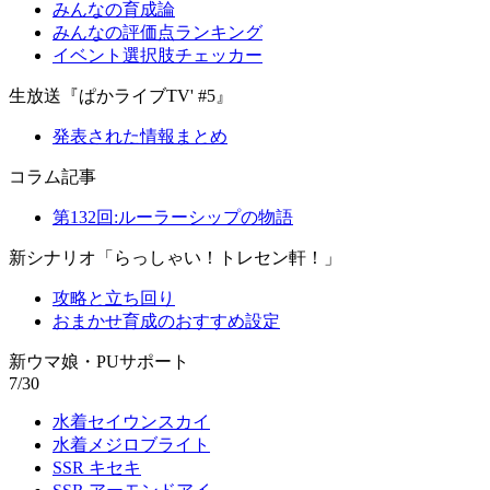
みんなの育成論
みんなの評価点ランキング
イベント選択肢チェッカー
生放送『ぱかライブTV' #5』
発表された情報まとめ
コラム記事
第132回:ルーラーシップの物語
新シナリオ「らっしゃい！トレセン軒！」
攻略と立ち回り
おまかせ育成のおすすめ設定
新ウマ娘・PUサポート
7/30
水着セイウンスカイ
水着メジロブライト
SSR キセキ