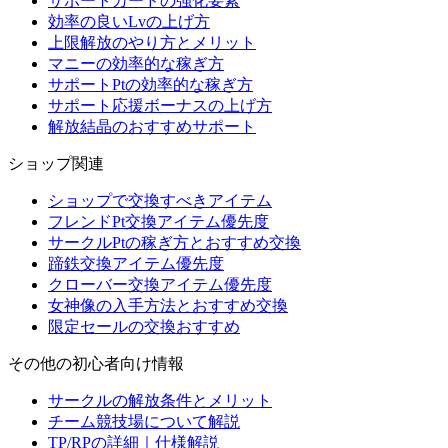
サポートカードの強化要素
効率の良いLvの上げ方
上限解放のやり方とメリット
マニーの効率的な稼ぎ方
サポートPtの効率的な稼ぎ方
サポート応援ボーナスの上げ方
解放結晶のおすすめサポート
ショップ関連
ショップで交換すべきアイテム
フレンドPt交換アイテム優先度
サークルPtの稼ぎ方とおすすめ交換
蹄鉄交換アイテム優先度
クローバー交換アイテム優先度
女神像の入手方法とおすすめ交換
限定セールの交換おすすめ
その他の初心者向け情報
サークルの解放条件とメリット
チーム競技場について解説
TP/RPの詳細｜仕様解説