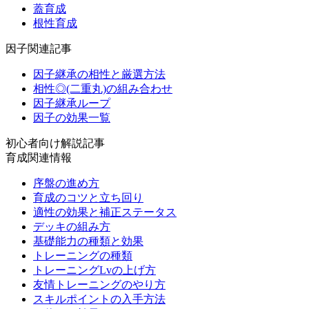
蓋育成
根性育成
因子関連記事
因子継承の相性と厳選方法
相性◎(二重丸)の組み合わせ
因子継承ループ
因子の効果一覧
初心者向け解説記事
育成関連情報
序盤の進め方
育成のコツと立ち回り
適性の効果と補正ステータス
デッキの組み方
基礎能力の種類と効果
トレーニングの種類
トレーニングLvの上げ方
友情トレーニングのやり方
スキルポイントの入手方法