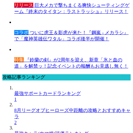
リリース
巨大メカで撃ちまくる爽快シューティングゲ
ーム『終末のタイタン：ラストラッシュ』リリース！
コラボ
ついに虎王＆影虎が来た！『鋼嵐 - メカラシ』
で「魔神英雄伝ワタル」コラボ後半が開催！
特集
『鈴蘭の剣』が2周年を迎え、新章「氷と血の
道」を解禁ッ！記念イベントの報酬もお見逃し無く！
攻略記事ランキング
最強サポートカードランキング
1
8月リーグオブヒーローズ中距離の攻略とおすすめキャ
ラ
2