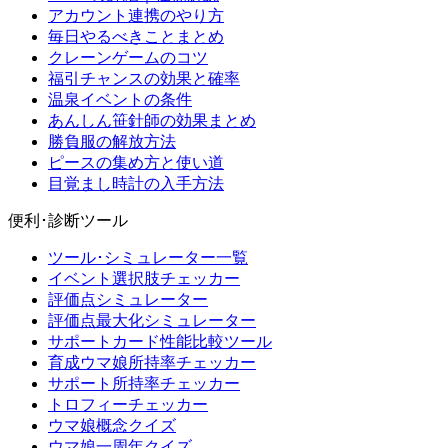
アカウント連携のやり方
毎日やるべきことまとめ
クレーンゲームのコツ
福引チャンスの効果と確率
温泉イベントの条件
あんしん笹針師の効果まとめ
勝負服の解放方法
ピースの集め方と使い道
目覚まし時計の入手方法
便利･診断ツール
ツール･シミュレーター一覧
イベント選択肢チェッカー
評価点シミュレーター
評価点最大化シミュレーター
サポートカード性能比較ツール
育成ウマ娘所持率チェッカー
サポート所持率チェッカー
トロフィーチェッカー
ウマ娘概念クイズ
ウマ娘一周年クイズ