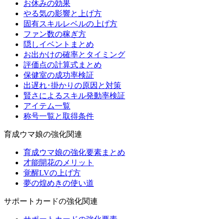
お休みの効果
やる気の影響と上げ方
固有スキルレベルの上げ方
ファン数の稼ぎ方
隠しイベントまとめ
お出かけの確率とタイミング
評価点の計算式まとめ
保健室の成功率検証
出遅れ･掛かりの原因と対策
賢さによるスキル発動率検証
アイテム一覧
称号一覧と取得条件
育成ウマ娘の強化関連
育成ウマ娘の強化要素まとめ
才能開花のメリット
覚醒LVの上げ方
夢の煌めきの使い道
サポートカードの強化関連