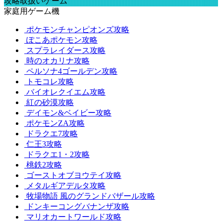
攻略取扱いゲーム
家庭用ゲーム機
ポケモンチャンピオンズ攻略
ぽこあポケモン攻略
スプラレイダース攻略
時のオカリナ攻略
ペルソナ4ゴールデン攻略
トモコレ攻略
バイオレクイエム攻略
紅の砂漠攻略
デイモン&ベイビー攻略
ポケモンZA攻略
ドラクエ7攻略
仁王3攻略
ドラクエ1・2攻略
桃鉄2攻略
ゴーストオブヨウテイ攻略
メタルギアデルタ攻略
牧場物語 風のグランドバザール攻略
ドンキーコングバナンザ攻略
マリオカートワールド攻略