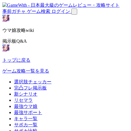
事前ガチャ
ゲーム検索
ログイン
ウマ娘攻略wiki
掲示板Q&A
トップに戻る
ゲーム攻略一覧を見る
選択肢チェッカー
完凸フレ掲示板
新シナリオ
リセマラ
最強ウマ娘
最強サポート
キャラ一覧
サポカ一覧
サポカ比較