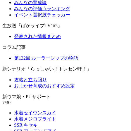
みんなの育成論
みんなの評価点ランキング
イベント選択肢チェッカー
生放送『ぱかライブTV' #5』
発表された情報まとめ
コラム記事
第132回:ルーラーシップの物語
新シナリオ「らっしゃい！トレセン軒！」
攻略と立ち回り
おまかせ育成のおすすめ設定
新ウマ娘・PUサポート
7/30
水着セイウンスカイ
水着メジロブライト
SSR キセキ