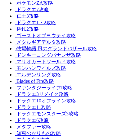
ポケモンZA攻略
ドラクエ7攻略
仁王3攻略
ドラクエ1・2攻略
桃鉄2攻略
ゴーストオブヨウテイ攻略
メタルギアデルタ攻略
牧場物語 風のグランドバザール攻略
ドンキーコングバナンザ攻略
マリオカートワールド攻略
モンハンワイルズ攻略
エルデンリング攻略
Blades of Fire攻略
ファンタジーライフi攻略
ドラクエ3リメイク攻略
ドラクエ10オフライン攻略
ドラクエ11攻略
ドラクエモンスターズ3攻略
ドラクエ6攻略
メタファー攻略
知恵のかりもの攻略