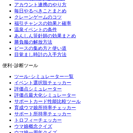
アカウント連携のやり方
毎日やるべきことまとめ
クレーンゲームのコツ
福引チャンスの効果と確率
温泉イベントの条件
あんしん笹針師の効果まとめ
勝負服の解放方法
ピースの集め方と使い道
目覚まし時計の入手方法
便利･診断ツール
ツール･シミュレーター一覧
イベント選択肢チェッカー
評価点シミュレーター
評価点最大化シミュレーター
サポートカード性能比較ツール
育成ウマ娘所持率チェッカー
サポート所持率チェッカー
トロフィーチェッカー
ウマ娘概念クイズ
ウマ娘一周年クイズ