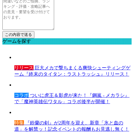
ゲームを探す
リリース
巨大メカで撃ちまくる爽快シューティングゲ
ーム『終末のタイタン：ラストラッシュ』リリース！
コラボ
ついに虎王＆影虎が来た！『鋼嵐 - メカラシ』
で「魔神英雄伝ワタル」コラボ後半が開催！
特集
『鈴蘭の剣』が2周年を迎え、新章「氷と血の
道」を解禁ッ！記念イベントの報酬もお見逃し無く！