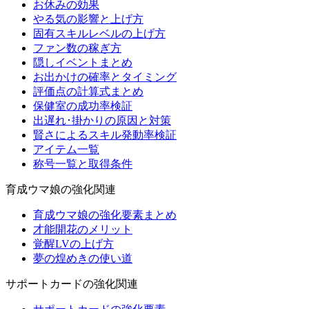
お休みの効果
やる気の影響と上げ方
固有スキルレベルの上げ方
ファン数の稼ぎ方
隠しイベントまとめ
お出かけの確率とタイミング
評価点の計算式まとめ
保健室の成功率検証
出遅れ･掛かりの原因と対策
賢さによるスキル発動率検証
アイテム一覧
称号一覧と取得条件
育成ウマ娘の強化関連
育成ウマ娘の強化要素まとめ
才能開花のメリット
覚醒LVの上げ方
夢の煌めきの使い道
サポートカードの強化関連