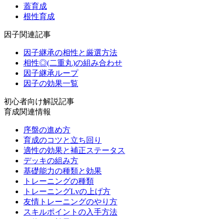
蓋育成
根性育成
因子関連記事
因子継承の相性と厳選方法
相性◎(二重丸)の組み合わせ
因子継承ループ
因子の効果一覧
初心者向け解説記事
育成関連情報
序盤の進め方
育成のコツと立ち回り
適性の効果と補正ステータス
デッキの組み方
基礎能力の種類と効果
トレーニングの種類
トレーニングLvの上げ方
友情トレーニングのやり方
スキルポイントの入手方法