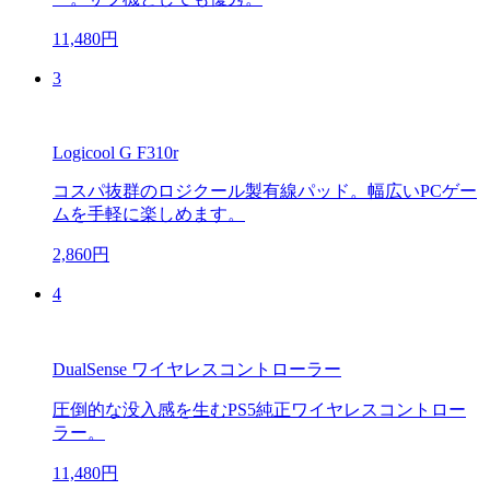
11,480円
3
Logicool G F310r
コスパ抜群のロジクール製有線パッド。幅広いPCゲー
ムを手軽に楽しめます。
2,860円
4
DualSense ワイヤレスコントローラー
圧倒的な没入感を生むPS5純正ワイヤレスコントロー
ラー。
11,480円