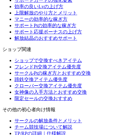
サポートカードの強化要素
効率の良いLvの上げ方
上限解放のやり方とメリット
マニーの効率的な稼ぎ方
サポートPtの効率的な稼ぎ方
サポート応援ボーナスの上げ方
解放結晶のおすすめサポート
ショップ関連
ショップで交換すべきアイテム
フレンドPt交換アイテム優先度
サークルPtの稼ぎ方とおすすめ交換
蹄鉄交換アイテム優先度
クローバー交換アイテム優先度
女神像の入手方法とおすすめ交換
限定セールの交換おすすめ
その他の初心者向け情報
サークルの解放条件とメリット
チーム競技場について解説
TP/RPの詳細｜仕様解説