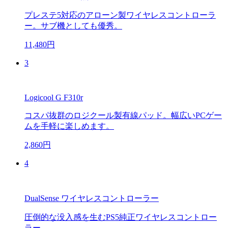
プレステ5対応のアローン製ワイヤレスコントローラ
ー。サブ機としても優秀。
11,480円
3
Logicool G F310r
コスパ抜群のロジクール製有線パッド。幅広いPCゲー
ムを手軽に楽しめます。
2,860円
4
DualSense ワイヤレスコントローラー
圧倒的な没入感を生むPS5純正ワイヤレスコントロー
ラー。