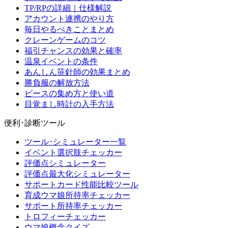
TP/RPの詳細｜仕様解説
アカウント連携のやり方
毎日やるべきことまとめ
クレーンゲームのコツ
福引チャンスの効果と確率
温泉イベントの条件
あんしん笹針師の効果まとめ
勝負服の解放方法
ピースの集め方と使い道
目覚まし時計の入手方法
便利･診断ツール
ツール･シミュレーター一覧
イベント選択肢チェッカー
評価点シミュレーター
評価点最大化シミュレーター
サポートカード性能比較ツール
育成ウマ娘所持率チェッカー
サポート所持率チェッカー
トロフィーチェッカー
ウマ娘概念クイズ