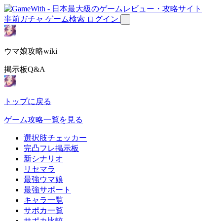
事前ガチャ
ゲーム検索
ログイン
ウマ娘攻略wiki
掲示板Q&A
トップに戻る
ゲーム攻略一覧を見る
選択肢チェッカー
完凸フレ掲示板
新シナリオ
リセマラ
最強ウマ娘
最強サポート
キャラ一覧
サポカ一覧
サポカ比較