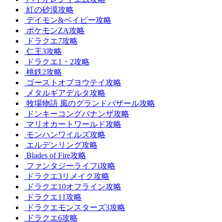
紅の砂漠攻略
デイモン&ベイビー攻略
ポケモンZA攻略
ドラクエ7攻略
仁王3攻略
ドラクエ1・2攻略
桃鉄2攻略
ゴーストオブヨウテイ攻略
メタルギアデルタ攻略
牧場物語 風のグランドバザール攻略
ドンキーコングバナンザ攻略
マリオカートワールド攻略
モンハンワイルズ攻略
エルデンリング攻略
Blades of Fire攻略
ファンタジーライフi攻略
ドラクエ3リメイク攻略
ドラクエ10オフライン攻略
ドラクエ11攻略
ドラクエモンスターズ3攻略
ドラクエ6攻略