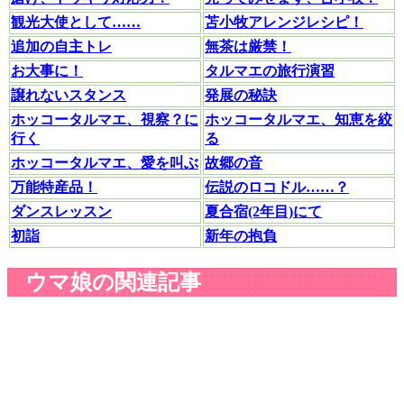
観光大使として……
苫小牧アレンジレシピ！
追加の自主トレ
無茶は厳禁！
お大事に！
タルマエの旅行演習
譲れないスタンス
発展の秘訣
ホッコータルマエ、視察？に
ホッコータルマエ、知恵を絞
行く
る
ホッコータルマエ、愛を叫ぶ
故郷の音
万能特産品！
伝説のロコドル……？
ダンスレッスン
夏合宿(2年目)にて
初詣
新年の抱負
ウマ娘の関連記事