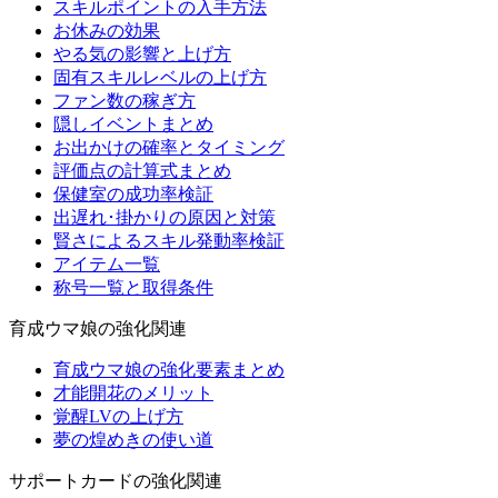
スキルポイントの入手方法
お休みの効果
やる気の影響と上げ方
固有スキルレベルの上げ方
ファン数の稼ぎ方
隠しイベントまとめ
お出かけの確率とタイミング
評価点の計算式まとめ
保健室の成功率検証
出遅れ･掛かりの原因と対策
賢さによるスキル発動率検証
アイテム一覧
称号一覧と取得条件
育成ウマ娘の強化関連
育成ウマ娘の強化要素まとめ
才能開花のメリット
覚醒LVの上げ方
夢の煌めきの使い道
サポートカードの強化関連