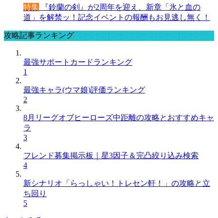
特集
『鈴蘭の剣』が2周年を迎え、新章「氷と血の
道」を解禁ッ！記念イベントの報酬もお見逃し無く！
攻略記事ランキング
最強サポートカードランキング
1
最強キャラ(ウマ娘)評価ランキング
2
8月リーグオブヒーローズ中距離の攻略とおすすめキャ
ラ
3
フレンド募集掲示板｜星3因子＆完凸絞り込み検索
4
新シナリオ「らっしゃい！トレセン軒！」の攻略と立
ち回り
5