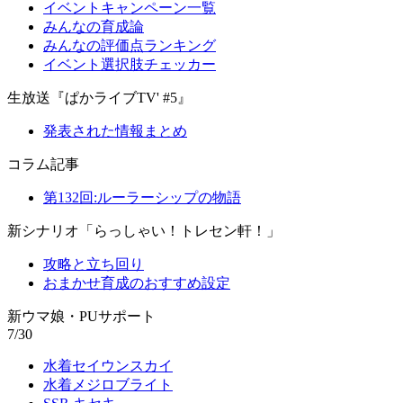
イベントキャンペーン一覧
みんなの育成論
みんなの評価点ランキング
イベント選択肢チェッカー
生放送『ぱかライブTV' #5』
発表された情報まとめ
コラム記事
第132回:ルーラーシップの物語
新シナリオ「らっしゃい！トレセン軒！」
攻略と立ち回り
おまかせ育成のおすすめ設定
新ウマ娘・PUサポート
7/30
水着セイウンスカイ
水着メジロブライト