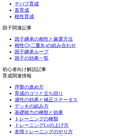
デバフ育成
蓋育成
根性育成
因子関連記事
因子継承の相性と厳選方法
相性◎(二重丸)の組み合わせ
因子継承ループ
因子の効果一覧
初心者向け解説記事
育成関連情報
序盤の進め方
育成のコツと立ち回り
適性の効果と補正ステータス
デッキの組み方
基礎能力の種類と効果
トレーニングの種類
トレーニングLvの上げ方
友情トレーニングのやり方