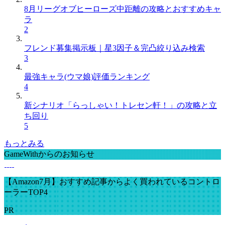
8月リーグオブヒーローズ中距離の攻略とおすすめキャ
ラ
2
フレンド募集掲示板｜星3因子＆完凸絞り込み検索
3
最強キャラ(ウマ娘)評価ランキング
4
新シナリオ「らっしゃい！トレセン軒！」の攻略と立
ち回り
5
もっとみる
GameWithからのお知らせ
【Amazon7月】おすすめ記事からよく買われているコントロ
ーラーTOP4
PR