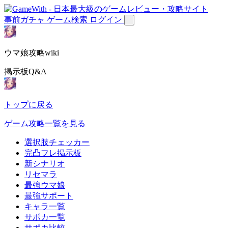
事前ガチャ
ゲーム検索
ログイン
ウマ娘攻略wiki
掲示板Q&A
トップに戻る
ゲーム攻略一覧を見る
選択肢チェッカー
完凸フレ掲示板
新シナリオ
リセマラ
最強ウマ娘
最強サポート
キャラ一覧
サポカ一覧
サポカ比較