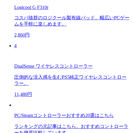
Logicool G F310r
コスパ抜群のロジクール製有線パッド。幅広いPCゲー
ムを手軽に楽しめます。
2,860円
4
DualSense ワイヤレスコントローラー
圧倒的な没入感を生むPS5純正ワイヤレスコントロー
ラー。
11,480円
PC/Steamコントローラーおすすめ20選はこちら
ランキングの元記事はこちら。おすすめコントローラ
ーを徹底比較しています