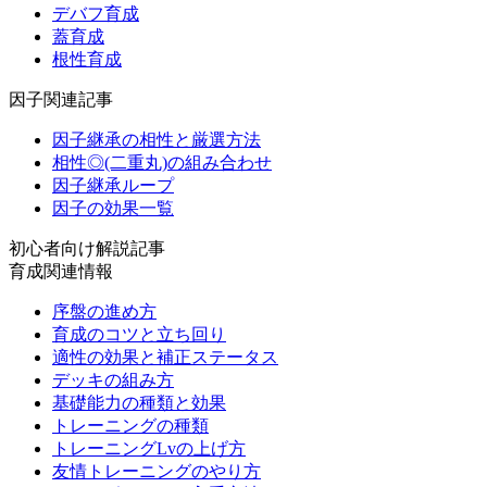
デバフ育成
蓋育成
根性育成
因子関連記事
因子継承の相性と厳選方法
相性◎(二重丸)の組み合わせ
因子継承ループ
因子の効果一覧
初心者向け解説記事
育成関連情報
序盤の進め方
育成のコツと立ち回り
適性の効果と補正ステータス
デッキの組み方
基礎能力の種類と効果
トレーニングの種類
トレーニングLvの上げ方
友情トレーニングのやり方