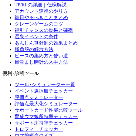
TP/RPの詳細｜仕様解説
アカウント連携のやり方
毎日やるべきことまとめ
クレーンゲームのコツ
福引チャンスの効果と確率
温泉イベントの条件
あんしん笹針師の効果まとめ
勝負服の解放方法
ピースの集め方と使い道
目覚まし時計の入手方法
便利･診断ツール
ツール･シミュレーター一覧
イベント選択肢チェッカー
評価点シミュレーター
評価点最大化シミュレーター
サポートカード性能比較ツール
育成ウマ娘所持率チェッカー
サポート所持率チェッカー
トロフィーチェッカー
ウマ娘概念クイズ