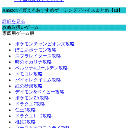
Amazonで買えるおすすめゲーミングデバイスまとめ【ad】
詳細を見る
攻略取扱いゲーム
家庭用ゲーム機
ポケモンチャンピオンズ攻略
ぽこあポケモン攻略
スプラレイダース攻略
時のオカリナ攻略
ペルソナ4ゴールデン攻略
トモコレ攻略
バイオレクイエム攻略
紅の砂漠攻略
デイモン&ベイビー攻略
ポケモンZA攻略
ドラクエ7攻略
仁王3攻略
ドラクエ1・2攻略
桃鉄2攻略
ゴーストオブヨウテイ攻略