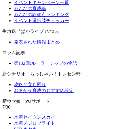
イベントキャンペーン一覧
みんなの育成論
みんなの評価点ランキング
イベント選択肢チェッカー
生放送『ぱかライブTV' #5』
発表された情報まとめ
コラム記事
第132回:ルーラーシップの物語
新シナリオ「らっしゃい！トレセン軒！」
攻略と立ち回り
おまかせ育成のおすすめ設定
新ウマ娘・PUサポート
7/30
水着セイウンスカイ
水着メジロブライト