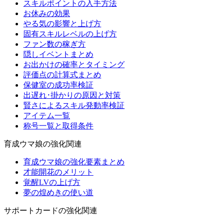
スキルポイントの入手方法
お休みの効果
やる気の影響と上げ方
固有スキルレベルの上げ方
ファン数の稼ぎ方
隠しイベントまとめ
お出かけの確率とタイミング
評価点の計算式まとめ
保健室の成功率検証
出遅れ･掛かりの原因と対策
賢さによるスキル発動率検証
アイテム一覧
称号一覧と取得条件
育成ウマ娘の強化関連
育成ウマ娘の強化要素まとめ
才能開花のメリット
覚醒LVの上げ方
夢の煌めきの使い道
サポートカードの強化関連