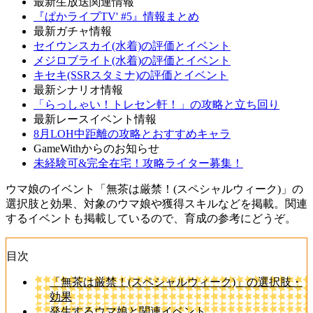
最新生放送関連情報
『ぱかライブTV' #5』情報まとめ
最新ガチャ情報
セイウンスカイ(水着)の評価とイベント
メジロブライト(水着)の評価とイベント
キセキ(SSRスタミナ)の評価とイベント
最新シナリオ情報
「らっしゃい！トレセン軒！」の攻略と立ち回り
最新レースイベント情報
8月LOH中距離の攻略とおすすめキャラ
GameWithからのお知らせ
未経験可&完全在宅！攻略ライター募集！
ウマ娘のイベント「無茶は厳禁！(スペシャルウィーク)」の
選択肢と効果、対象のウマ娘や獲得スキルなどを掲載。関連
するイベントも掲載しているので、育成の参考にどうぞ。
目次
「無茶は厳禁！(スペシャルウィーク)」の選択肢・
効果
発生するウマ娘と関連イベント