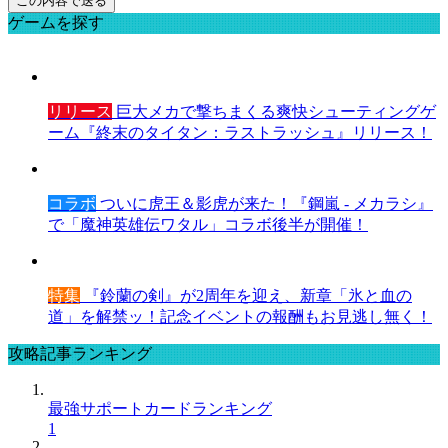
ゲームを探す
リリース
巨大メカで撃ちまくる爽快シューティングゲ
ーム『終末のタイタン：ラストラッシュ』リリース！
コラボ
ついに虎王＆影虎が来た！『鋼嵐 - メカラシ』
で「魔神英雄伝ワタル」コラボ後半が開催！
特集
『鈴蘭の剣』が2周年を迎え、新章「氷と血の
道」を解禁ッ！記念イベントの報酬もお見逃し無く！
攻略記事ランキング
最強サポートカードランキング
1