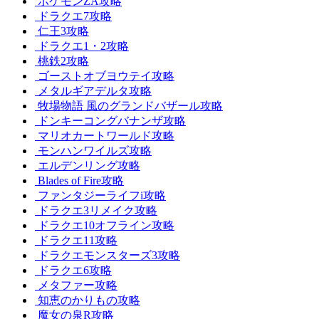
ポケモンZA攻略
ドラクエ7攻略
仁王3攻略
ドラクエ1・2攻略
桃鉄2攻略
ゴーストオブヨウテイ攻略
メタルギアデルタ攻略
牧場物語 風のグランドバザール攻略
ドンキーコングバナンザ攻略
マリオカートワールド攻略
モンハンワイルズ攻略
エルデンリング攻略
Blades of Fire攻略
ファンタジーライフi攻略
ドラクエ3リメイク攻略
ドラクエ10オフライン攻略
ドラクエ11攻略
ドラクエモンスターズ3攻略
ドラクエ6攻略
メタファー攻略
知恵のかりもの攻略
魔女の泉R攻略