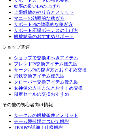
サポートカードの強化要素
効率の良いLvの上げ方
上限解放のやり方とメリット
マニーの効率的な稼ぎ方
サポートPtの効率的な稼ぎ方
サポート応援ボーナスの上げ方
解放結晶のおすすめサポート
ショップ関連
ショップで交換すべきアイテム
フレンドPt交換アイテム優先度
サークルPtの稼ぎ方とおすすめ交換
蹄鉄交換アイテム優先度
クローバー交換アイテム優先度
女神像の入手方法とおすすめ交換
限定セールの交換おすすめ
その他の初心者向け情報
サークルの解放条件とメリット
チーム競技場について解説
TP/RPの詳細｜仕様解説