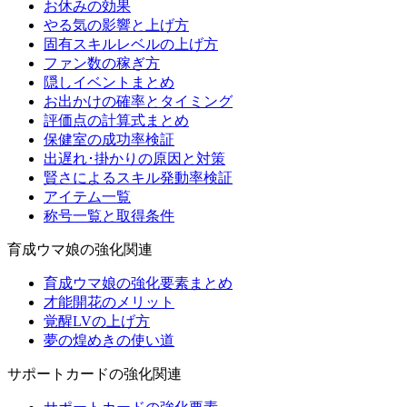
お休みの効果
やる気の影響と上げ方
固有スキルレベルの上げ方
ファン数の稼ぎ方
隠しイベントまとめ
お出かけの確率とタイミング
評価点の計算式まとめ
保健室の成功率検証
出遅れ･掛かりの原因と対策
賢さによるスキル発動率検証
アイテム一覧
称号一覧と取得条件
育成ウマ娘の強化関連
育成ウマ娘の強化要素まとめ
才能開花のメリット
覚醒LVの上げ方
夢の煌めきの使い道
サポートカードの強化関連