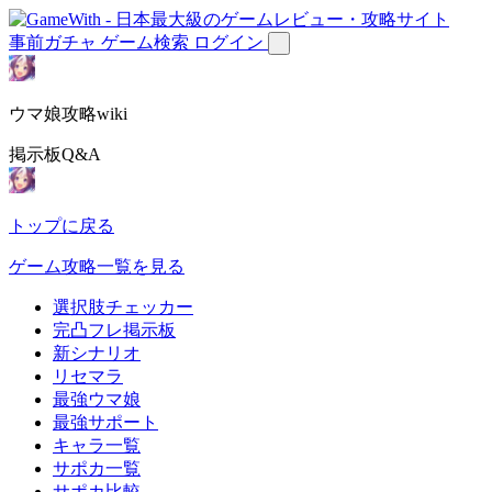
事前ガチャ
ゲーム検索
ログイン
ウマ娘攻略wiki
掲示板Q&A
トップに戻る
ゲーム攻略一覧を見る
選択肢チェッカー
完凸フレ掲示板
新シナリオ
リセマラ
最強ウマ娘
最強サポート
キャラ一覧
サポカ一覧
サポカ比較