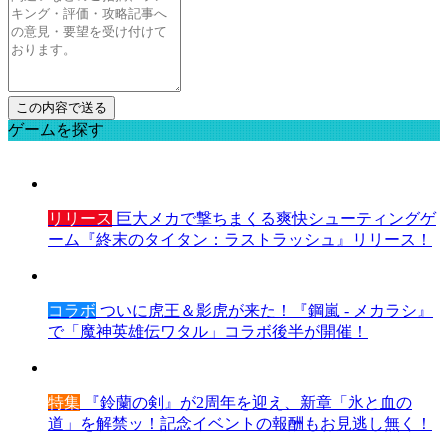
ゲームを探す
リリース
巨大メカで撃ちまくる爽快シューティングゲ
ーム『終末のタイタン：ラストラッシュ』リリース！
コラボ
ついに虎王＆影虎が来た！『鋼嵐 - メカラシ』
で「魔神英雄伝ワタル」コラボ後半が開催！
特集
『鈴蘭の剣』が2周年を迎え、新章「氷と血の
道」を解禁ッ！記念イベントの報酬もお見逃し無く！