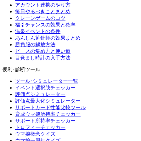
アカウント連携のやり方
毎日やるべきことまとめ
クレーンゲームのコツ
福引チャンスの効果と確率
温泉イベントの条件
あんしん笹針師の効果まとめ
勝負服の解放方法
ピースの集め方と使い道
目覚まし時計の入手方法
便利･診断ツール
ツール･シミュレーター一覧
イベント選択肢チェッカー
評価点シミュレーター
評価点最大化シミュレーター
サポートカード性能比較ツール
育成ウマ娘所持率チェッカー
サポート所持率チェッカー
トロフィーチェッカー
ウマ娘概念クイズ
ウマ娘一周年クイズ