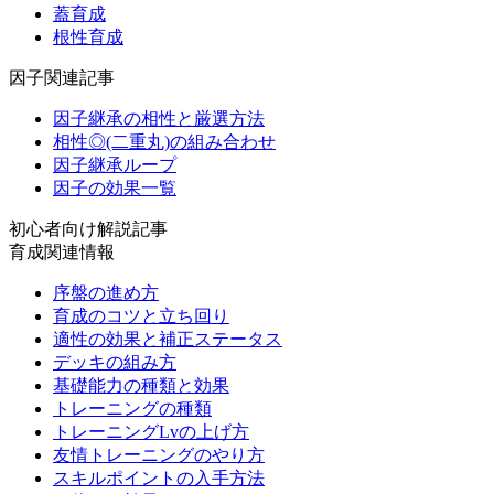
蓋育成
根性育成
因子関連記事
因子継承の相性と厳選方法
相性◎(二重丸)の組み合わせ
因子継承ループ
因子の効果一覧
初心者向け解説記事
育成関連情報
序盤の進め方
育成のコツと立ち回り
適性の効果と補正ステータス
デッキの組み方
基礎能力の種類と効果
トレーニングの種類
トレーニングLvの上げ方
友情トレーニングのやり方
スキルポイントの入手方法