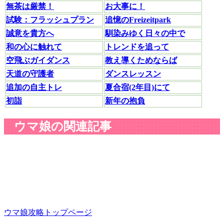
無茶は厳禁！
お大事に！
試験：フラッシュプラン
追憶のFreizeitpark
誠意を貴方へ
馴染みゆく日々の中で
和の心に触れて
トレンドを追って
空飛ぶガイダンス
教え導くためならば
天道の守護者
ダンスレッスン
追加の自主トレ
夏合宿(2年目)にて
初詣
新年の抱負
ウマ娘の関連記事
ウマ娘攻略トップページ