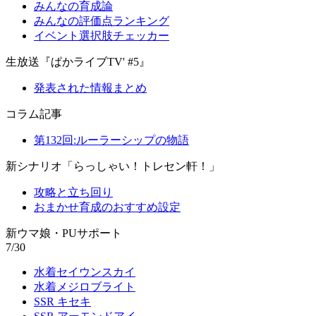
みんなの育成論
みんなの評価点ランキング
イベント選択肢チェッカー
生放送『ぱかライブTV' #5』
発表された情報まとめ
コラム記事
第132回:ルーラーシップの物語
新シナリオ「らっしゃい！トレセン軒！」
攻略と立ち回り
おまかせ育成のおすすめ設定
新ウマ娘・PUサポート
7/30
水着セイウンスカイ
水着メジロブライト
SSR キセキ