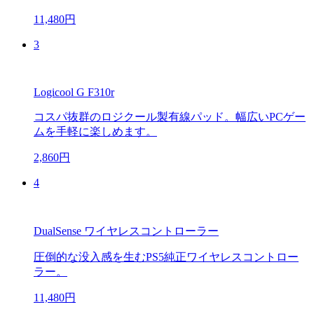
11,480円
3
Logicool G F310r
コスパ抜群のロジクール製有線パッド。幅広いPCゲー
ムを手軽に楽しめます。
2,860円
4
DualSense ワイヤレスコントローラー
圧倒的な没入感を生むPS5純正ワイヤレスコントロー
ラー。
11,480円