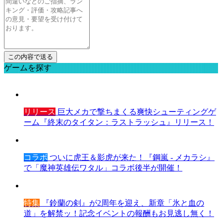
ゲームを探す
リリース
巨大メカで撃ちまくる爽快シューティングゲ
ーム『終末のタイタン：ラストラッシュ』リリース！
コラボ
ついに虎王＆影虎が来た！『鋼嵐 - メカラシ』
で「魔神英雄伝ワタル」コラボ後半が開催！
特集
『鈴蘭の剣』が2周年を迎え、新章「氷と血の
道」を解禁ッ！記念イベントの報酬もお見逃し無く！