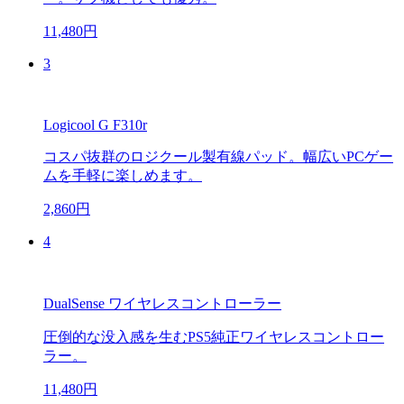
11,480円
3
Logicool G F310r
コスパ抜群のロジクール製有線パッド。幅広いPCゲー
ムを手軽に楽しめます。
2,860円
4
DualSense ワイヤレスコントローラー
圧倒的な没入感を生むPS5純正ワイヤレスコントロー
ラー。
11,480円