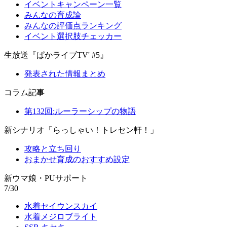
イベントキャンペーン一覧
みんなの育成論
みんなの評価点ランキング
イベント選択肢チェッカー
生放送『ぱかライブTV' #5』
発表された情報まとめ
コラム記事
第132回:ルーラーシップの物語
新シナリオ「らっしゃい！トレセン軒！」
攻略と立ち回り
おまかせ育成のおすすめ設定
新ウマ娘・PUサポート
7/30
水着セイウンスカイ
水着メジロブライト