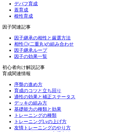
デバフ育成
蓋育成
根性育成
因子関連記事
因子継承の相性と厳選方法
相性◎(二重丸)の組み合わせ
因子継承ループ
因子の効果一覧
初心者向け解説記事
育成関連情報
序盤の進め方
育成のコツと立ち回り
適性の効果と補正ステータス
デッキの組み方
基礎能力の種類と効果
トレーニングの種類
トレーニングLvの上げ方
友情トレーニングのやり方