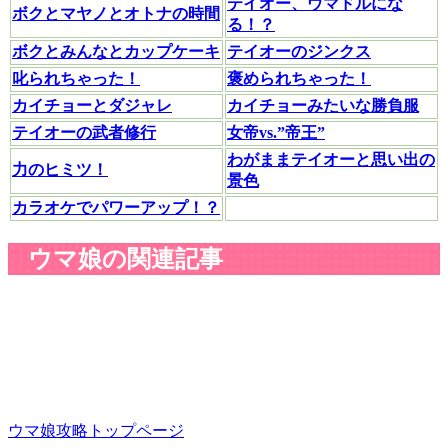
テイオー、ウマドルにな
ボクとマヤノとオトナの時間
る！？
ボクとみんなとカップケーキ
テイオーのジンクス
叱られちゃった！
褒められちゃった！
カイチョーとダジャレ
カイチョーみたいな勝負服
テイオーの武者修行
女帝vs.”帝王”
わがままテイオーと思い出の
力のヒミツ！
景色
カラオケでパワーアップ！？
ウマ娘の関連記事
ウマ娘攻略トップページ