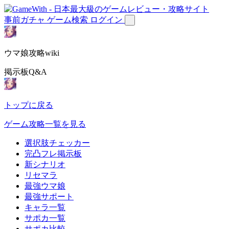
事前ガチャ
ゲーム検索
ログイン
ウマ娘攻略wiki
掲示板Q&A
トップに戻る
ゲーム攻略一覧を見る
選択肢チェッカー
完凸フレ掲示板
新シナリオ
リセマラ
最強ウマ娘
最強サポート
キャラ一覧
サポカ一覧
サポカ比較