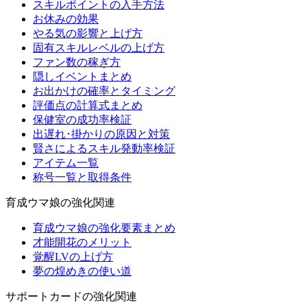
スキルポイントの入手方法
お休みの効果
やる気の影響と上げ方
固有スキルレベルの上げ方
ファン数の稼ぎ方
隠しイベントまとめ
お出かけの確率とタイミング
評価点の計算式まとめ
保健室の成功率検証
出遅れ･掛かりの原因と対策
賢さによるスキル発動率検証
アイテム一覧
称号一覧と取得条件
育成ウマ娘の強化関連
育成ウマ娘の強化要素まとめ
才能開花のメリット
覚醒LVの上げ方
夢の煌めきの使い道
サポートカードの強化関連