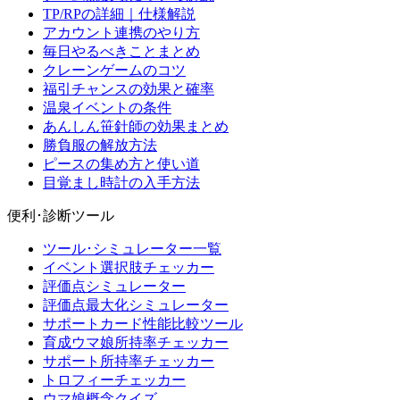
TP/RPの詳細｜仕様解説
アカウント連携のやり方
毎日やるべきことまとめ
クレーンゲームのコツ
福引チャンスの効果と確率
温泉イベントの条件
あんしん笹針師の効果まとめ
勝負服の解放方法
ピースの集め方と使い道
目覚まし時計の入手方法
便利･診断ツール
ツール･シミュレーター一覧
イベント選択肢チェッカー
評価点シミュレーター
評価点最大化シミュレーター
サポートカード性能比較ツール
育成ウマ娘所持率チェッカー
サポート所持率チェッカー
トロフィーチェッカー
ウマ娘概念クイズ