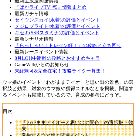
最新生放送関連情報
『ぱかライブTV' #5』情報まとめ
最新ガチャ情報
セイウンスカイ(水着)の評価とイベント
メジロブライト(水着)の評価とイベント
キセキ(SSRスタミナ)の評価とイベント
最新シナリオ情報
「らっしゃい！トレセン軒！」の攻略と立ち回り
最新レースイベント情報
8月LOH中距離の攻略とおすすめキャラ
GameWithからのお知らせ
未経験可&完全在宅！攻略ライター募集！
ウマ娘のイベント「わがままテイオーと思い出の景色」の選
択肢と効果、対象のウマ娘や獲得スキルなどを掲載。関連す
るイベントも掲載しているので、育成の参考にどうぞ。
目次
「わがままテイオーと思い出の景色」の選択肢・効
果
発生するウマ娘と関連イベント