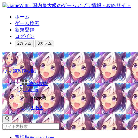
ホーム
ゲーム検索
新規登録
ログイン
2カラム
3カラム
ウマ娘攻略wiki
他の攻略
Twitter
掲示板
Q&A
選択肢チェッカー