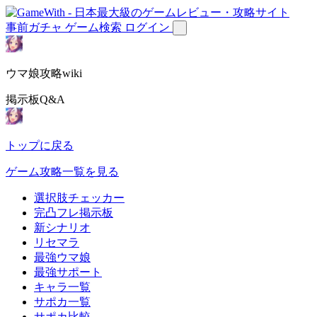
事前ガチャ
ゲーム検索
ログイン
ウマ娘攻略wiki
掲示板Q&A
トップに戻る
ゲーム攻略一覧を見る
選択肢チェッカー
完凸フレ掲示板
新シナリオ
リセマラ
最強ウマ娘
最強サポート
キャラ一覧
サポカ一覧
サポカ比較