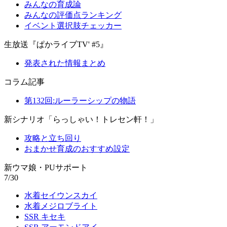
みんなの育成論
みんなの評価点ランキング
イベント選択肢チェッカー
生放送『ぱかライブTV' #5』
発表された情報まとめ
コラム記事
第132回:ルーラーシップの物語
新シナリオ「らっしゃい！トレセン軒！」
攻略と立ち回り
おまかせ育成のおすすめ設定
新ウマ娘・PUサポート
7/30
水着セイウンスカイ
水着メジロブライト
SSR キセキ