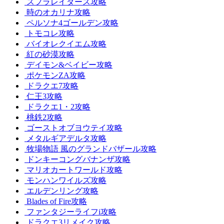
スプラレイダース攻略
時のオカリナ攻略
ペルソナ4ゴールデン攻略
トモコレ攻略
バイオレクイエム攻略
紅の砂漠攻略
デイモン&ベイビー攻略
ポケモンZA攻略
ドラクエ7攻略
仁王3攻略
ドラクエ1・2攻略
桃鉄2攻略
ゴーストオブヨウテイ攻略
メタルギアデルタ攻略
牧場物語 風のグランドバザール攻略
ドンキーコングバナンザ攻略
マリオカートワールド攻略
モンハンワイルズ攻略
エルデンリング攻略
Blades of Fire攻略
ファンタジーライフi攻略
ドラクエ3リメイク攻略