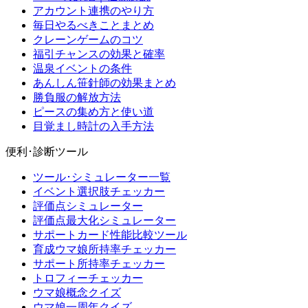
アカウント連携のやり方
毎日やるべきことまとめ
クレーンゲームのコツ
福引チャンスの効果と確率
温泉イベントの条件
あんしん笹針師の効果まとめ
勝負服の解放方法
ピースの集め方と使い道
目覚まし時計の入手方法
便利･診断ツール
ツール･シミュレーター一覧
イベント選択肢チェッカー
評価点シミュレーター
評価点最大化シミュレーター
サポートカード性能比較ツール
育成ウマ娘所持率チェッカー
サポート所持率チェッカー
トロフィーチェッカー
ウマ娘概念クイズ
ウマ娘一周年クイズ