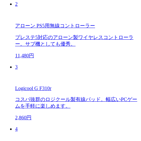
2
アローン PS5用無線コントローラー
プレステ5対応のアローン製ワイヤレスコントローラ
ー。サブ機としても優秀。
11,480円
3
Logicool G F310r
コスパ抜群のロジクール製有線パッド。幅広いPCゲー
ムを手軽に楽しめます。
2,860円
4