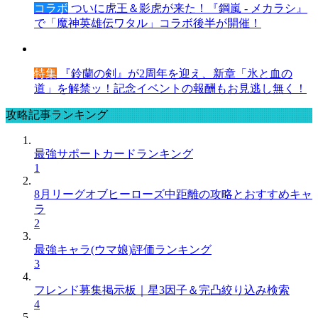
コラボ
ついに虎王＆影虎が来た！『鋼嵐 - メカラシ』
で「魔神英雄伝ワタル」コラボ後半が開催！
特集
『鈴蘭の剣』が2周年を迎え、新章「氷と血の
道」を解禁ッ！記念イベントの報酬もお見逃し無く！
攻略記事ランキング
最強サポートカードランキング
1
8月リーグオブヒーローズ中距離の攻略とおすすめキャ
ラ
2
最強キャラ(ウマ娘)評価ランキング
3
フレンド募集掲示板｜星3因子＆完凸絞り込み検索
4