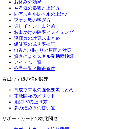
お休みの効果
やる気の影響と上げ方
固有スキルレベルの上げ方
ファン数の稼ぎ方
隠しイベントまとめ
お出かけの確率とタイミング
評価点の計算式まとめ
保健室の成功率検証
出遅れ･掛かりの原因と対策
賢さによるスキル発動率検証
アイテム一覧
称号一覧と取得条件
育成ウマ娘の強化関連
育成ウマ娘の強化要素まとめ
才能開花のメリット
覚醒LVの上げ方
夢の煌めきの使い道
サポートカードの強化関連