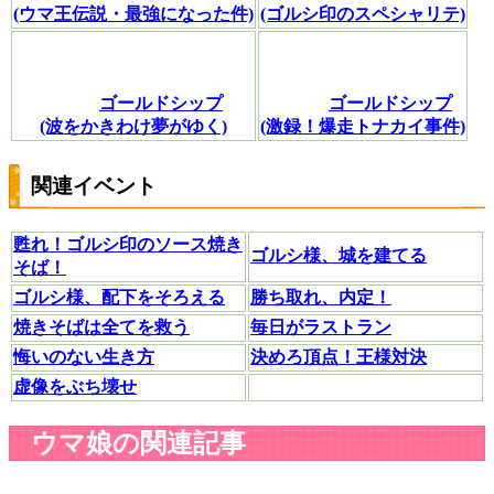
(ウマ王伝説・最強になった件)
(ゴルシ印のスペシャリテ)
ゴールドシップ
ゴールドシップ
(波をかきわけ夢がゆく)
(激録！爆走トナカイ事件)
関連イベント
甦れ！ゴルシ印のソース焼き
ゴルシ様、城を建てる
そば！
ゴルシ様、配下をそろえる
勝ち取れ、内定！
焼きそばは全てを救う
毎日がラストラン
悔いのない生き方
決めろ頂点！王様対決
虚像をぶち壊せ
ウマ娘の関連記事