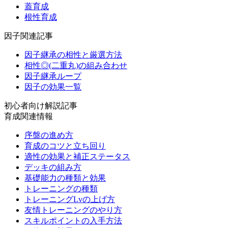
蓋育成
根性育成
因子関連記事
因子継承の相性と厳選方法
相性◎(二重丸)の組み合わせ
因子継承ループ
因子の効果一覧
初心者向け解説記事
育成関連情報
序盤の進め方
育成のコツと立ち回り
適性の効果と補正ステータス
デッキの組み方
基礎能力の種類と効果
トレーニングの種類
トレーニングLvの上げ方
友情トレーニングのやり方
スキルポイントの入手方法