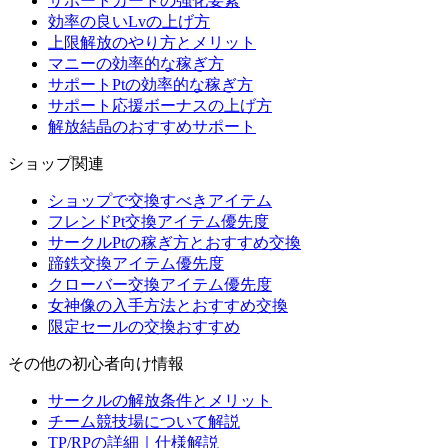
サポートカードの強化要素
効率の良いLvの上げ方
上限解放のやり方とメリット
マニーの効率的な稼ぎ方
サポートPtの効率的な稼ぎ方
サポート応援ボーナスの上げ方
解放結晶のおすすめサポート
ショップ関連
ショップで交換すべきアイテム
フレンドPt交換アイテム優先度
サークルPtの稼ぎ方とおすすめ交換
蹄鉄交換アイテム優先度
クローバー交換アイテム優先度
女神像の入手方法とおすすめ交換
限定セールの交換おすすめ
その他の初心者向け情報
サークルの解放条件とメリット
チーム競技場について解説
TP/RPの詳細｜仕様解説