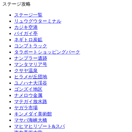
ステージ攻略
ステージ一覧
リュウグウターミナル
カジキ空港
バイガイ亭
ネギトロ炭鉱
コンブトラック
タラポートショッピングパーク
ナンプラー遺跡
マンタマリア号
クサヤ温泉
ヒラメが丘団地
ユノハナ大渓谷
ゴンズイ地区
ナメロウ金属
マテガイ放水路
ヤガラ市場
キンメダイ美術館
マサバ海峡大橋
マヒマヒリゾート&スパ