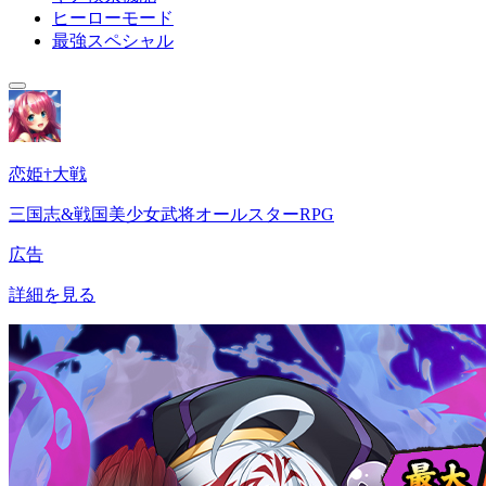
ヒーローモード
最強スペシャル
恋姫†大戦
三国志&戦国美少女武将オールスターRPG
広告
詳細を見る