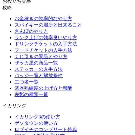
お役立ち記事
攻略
お金稼ぎの効率的なやり方
スパイキーの場所と出来ること
さんぽのやり方
ランク上げの効率良いやり方
ドリンクチケットの入手方法
フードチケットの入手方法
くじ引きの景品とやり方
ザッカ屋の商品一覧
ステッカーの入手方法
バッジ一覧と解放条件
二つ名一覧
武器熟練度の上げ方と報酬
表彰の種類一覧
イカリング
イカリング3の使い方
ゲソタウンの使い方
ロブイチのコンプリート特典