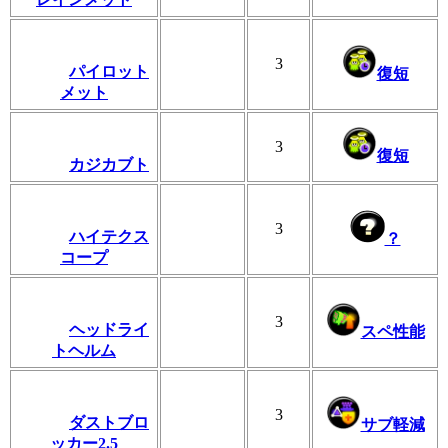
3
パイロット
復短
メット
3
復短
カジカブト
3
ハイテクス
？
コープ
3
ヘッドライ
スペ性能
トヘルム
3
ダストブロ
サブ軽減
ッカー2.5