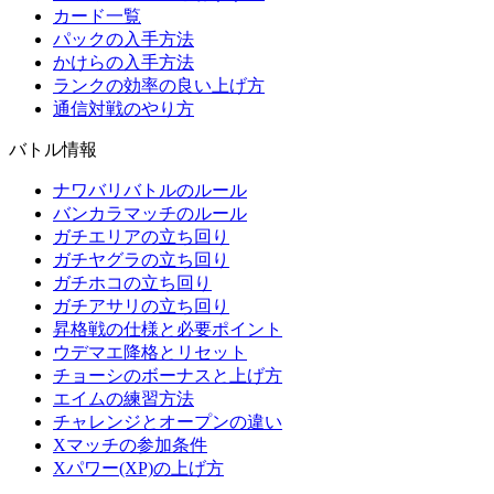
カード一覧
パックの入手方法
かけらの入手方法
ランクの効率の良い上げ方
通信対戦のやり方
バトル情報
ナワバリバトルのルール
バンカラマッチのルール
ガチエリアの立ち回り
ガチヤグラの立ち回り
ガチホコの立ち回り
ガチアサリの立ち回り
昇格戦の仕様と必要ポイント
ウデマエ降格とリセット
チョーシのボーナスと上げ方
エイムの練習方法
チャレンジとオープンの違い
Xマッチの参加条件
Xパワー(XP)の上げ方