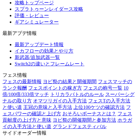
攻略トップページ
スプラトゥーンレイダース攻略
評価・レビュー
ギアシミュレーター
最新アプデ情報
最新アップデート情報
イカフローの効果とやり方
新武器/追加武器一覧
Switch2の違いとフレームレート
フェス情報
フェスの最新情報
ヨビ祭の結果と開催期間
フェスマッチの
ランク報酬
フェスポイントの稼ぎ方
フェスの称号一覧
10
倍/100倍/333倍マッチ
トリカラバトルのルール
スーパーシグ
ナルの取り方
オマツリガイの入手方法
フェスTの入手方法
と使い道
王冠の意味と入手方法
上位100ケツの確認方法
フ
ェスパワーの確認と上げ方
おそろいボーナスとは？
フェス
貢献度の上げ方と意味
ヨビ祭の開催期間と参加方法
ホラガ
イの入手方法と使い道
グランドフェスティバル
サイドオーダー情報