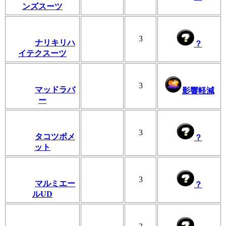
ンズスーツ
3
ナリキリハ
？
イテクスーツ
3
マッドラバ
影響軽減
ー
3
タコツボメ
？
ット
3
マルミエー
？
ルUD