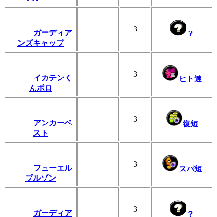
3
ガーディア
？
ンズキャップ
3
イカテンく
ヒト速
んポロ
3
アンカーベ
復短
スト
3
フューエル
スパ短
ブルゾン
3
ガーディア
？