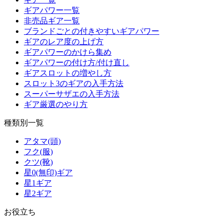
ギアパワー一覧
非売品ギア一覧
ブランドごとの付きやすいギアパワー
ギアのレア度の上げ方
ギアパワーのかけら集め
ギアパワーの付け方/付け直し
ギアスロットの増やし方
スロット3のギアの入手方法
スーパーサザエの入手方法
ギア厳選のやり方
種類別一覧
アタマ(頭)
フク(服)
クツ(靴)
星0(無印)ギア
星1ギア
星2ギア
お役立ち