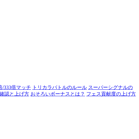
0倍/333倍マッチ
トリカラバトルのルール
スーパーシグナルの
確認と上げ方
おそろいボーナスとは？
フェス貢献度の上げ方