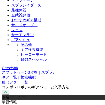
トップページ
スプラレイダース
最強武器
全武器評価
おすすめギア構成
サイドオーダー
フェス
サーモンラン
ギアシミュ
その他
ギア検索機能
ヒーローモード
最強スペシャル
GameWith
スプラトゥーン3攻略｜スプラ3
ギア一覧｜検索機能
服（フク）一覧
コテボレロポジのギアパワーと入手方法
攻略 メニュー
最新情報