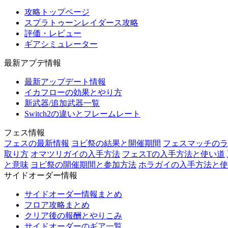
攻略トップページ
スプラトゥーンレイダース攻略
評価・レビュー
ギアシミュレーター
最新アプデ情報
最新アップデート情報
イカフローの効果とやり方
新武器/追加武器一覧
Switch2の違いとフレームレート
フェス情報
フェスの最新情報
ヨビ祭の結果と開催期間
フェスマッチのラ
取り方
オマツリガイの入手方法
フェスTの入手方法と使い道
と意味
ヨビ祭の開催期間と参加方法
ホラガイの入手方法と使
サイドオーダー情報
サイドオーダー情報まとめ
フロア攻略まとめ
クリア後の報酬とやりこみ
サイドオーダーのギア一覧