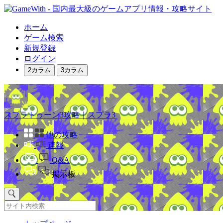
ホーム
ゲーム検索
新規登録
ログイン
2カラム
3カラム
スプラトゥーン3攻略｜スプラ3
他の攻略
速報
Q&A
掲示板