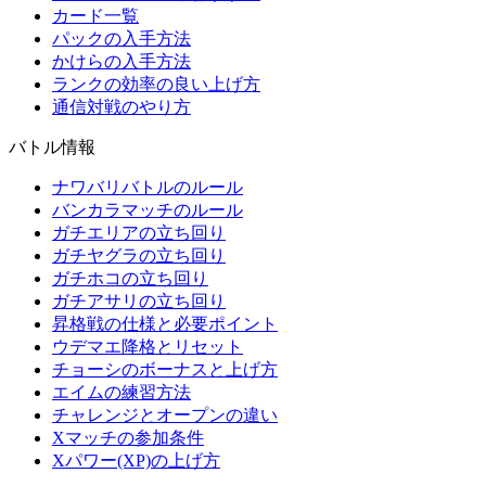
カード一覧
パックの入手方法
かけらの入手方法
ランクの効率の良い上げ方
通信対戦のやり方
バトル情報
ナワバリバトルのルール
バンカラマッチのルール
ガチエリアの立ち回り
ガチヤグラの立ち回り
ガチホコの立ち回り
ガチアサリの立ち回り
昇格戦の仕様と必要ポイント
ウデマエ降格とリセット
チョーシのボーナスと上げ方
エイムの練習方法
チャレンジとオープンの違い
Xマッチの参加条件
Xパワー(XP)の上げ方