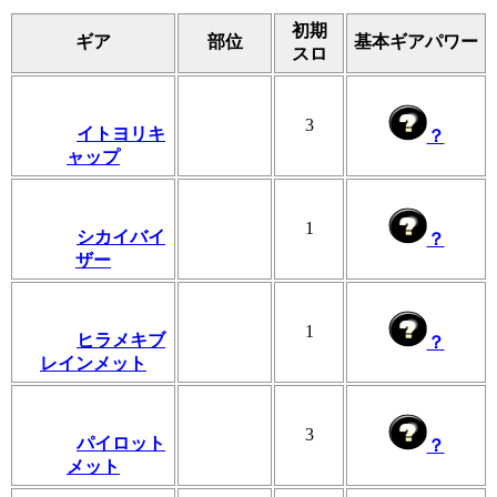
初期
ギア
部位
基本ギアパワー
スロ
3
イトヨリキ
？
ャップ
1
シカイバイ
？
ザー
1
ヒラメキブ
？
レインメット
3
パイロット
？
メット