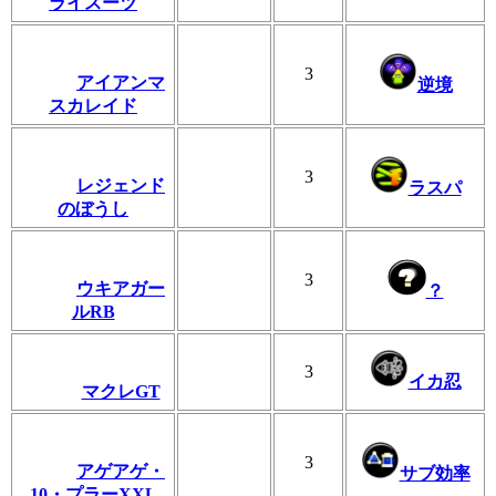
ライスーツ
3
アイアンマ
逆境
スカレイド
3
レジェンド
ラスパ
のぼうし
3
ウキアガー
？
ルRB
3
イカ忍
マクレGT
3
アゲアゲ・
サブ効率
10・プラーXXL