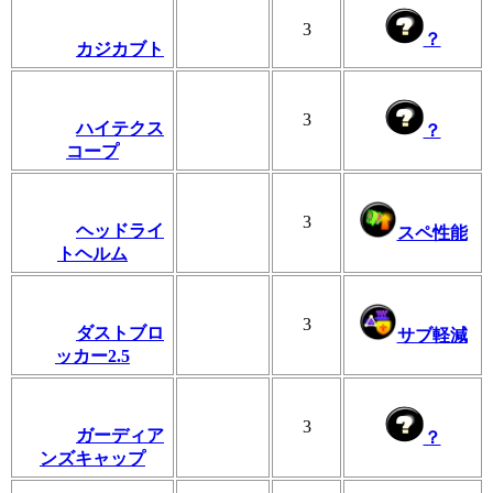
3
？
カジカブト
3
ハイテクス
？
コープ
3
ヘッドライ
スペ性能
トヘルム
3
ダストブロ
サブ軽減
ッカー2.5
3
ガーディア
？
ンズキャップ