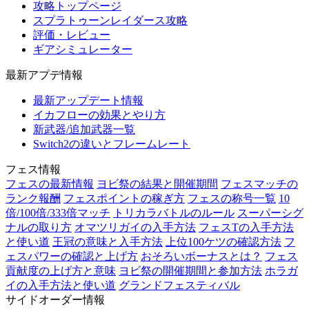
攻略トップページ
スプラトゥーンレイダース攻略
評価・レビュー
ギアシミュレーター
最新アプデ情報
最新アップデート情報
イカフローの効果とやり方
新武器/追加武器一覧
Switch2の違いとフレームレート
フェス情報
フェスの最新情報
ヨビ祭の結果と開催期間
フェスマッチの
ランク報酬
フェスポイントの稼ぎ方
フェスの称号一覧
10
倍/100倍/333倍マッチ
トリカラバトルのルール
スーパーシグ
ナルの取り方
オマツリガイの入手方法
フェスTの入手方法
と使い道
王冠の意味と入手方法
上位100ケツの確認方法
フ
ェスパワーの確認と上げ方
おそろいボーナスとは？
フェス
貢献度の上げ方と意味
ヨビ祭の開催期間と参加方法
ホラガ
イの入手方法と使い道
グランドフェスティバル
サイドオーダー情報