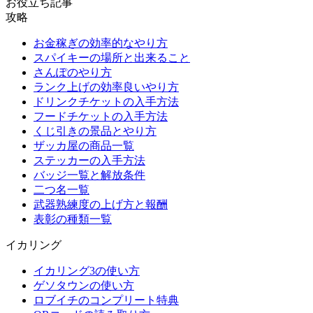
お役立ち記事
攻略
お金稼ぎの効率的なやり方
スパイキーの場所と出来ること
さんぽのやり方
ランク上げの効率良いやり方
ドリンクチケットの入手方法
フードチケットの入手方法
くじ引きの景品とやり方
ザッカ屋の商品一覧
ステッカーの入手方法
バッジ一覧と解放条件
二つ名一覧
武器熟練度の上げ方と報酬
表彰の種類一覧
イカリング
イカリング3の使い方
ゲソタウンの使い方
ロブイチのコンプリート特典