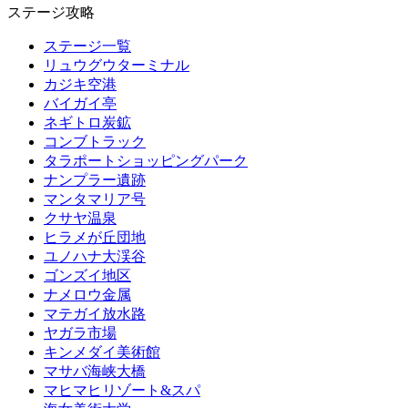
ステージ攻略
ステージ一覧
リュウグウターミナル
カジキ空港
バイガイ亭
ネギトロ炭鉱
コンブトラック
タラポートショッピングパーク
ナンプラー遺跡
マンタマリア号
クサヤ温泉
ヒラメが丘団地
ユノハナ大渓谷
ゴンズイ地区
ナメロウ金属
マテガイ放水路
ヤガラ市場
キンメダイ美術館
マサバ海峡大橋
マヒマヒリゾート&スパ