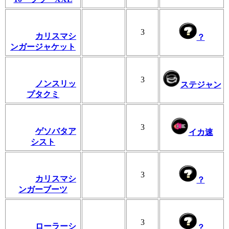
3
カリスマシ
？
ンガージャケット
3
ノンスリッ
ステジャン
プタクミ
3
ゲソバタア
イカ速
シスト
3
カリスマシ
？
ンガーブーツ
3
ローラーシ
？