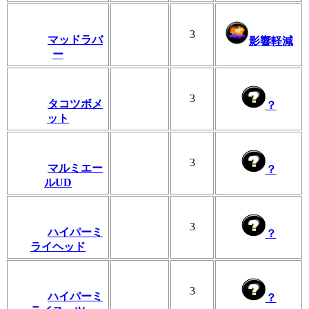
3
マッドラバ
影響軽減
ー
3
タコツボメ
？
ット
3
マルミエー
？
ルUD
3
ハイパーミ
？
ライヘッド
3
ハイパーミ
？