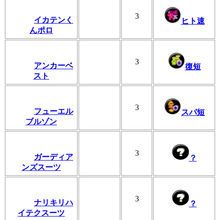
3
イカテンく
ヒト速
んポロ
3
アンカーベ
復短
スト
3
フューエル
スパ短
ブルゾン
3
ガーディア
？
ンズスーツ
3
ナリキリハ
？
イテクスーツ