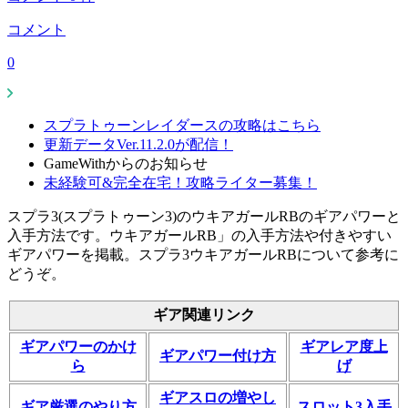
コメント
0
スプラトゥーンレイダースの攻略はこちら
更新データVer.11.2.0が配信！
GameWithからのお知らせ
未経験可&完全在宅！攻略ライター募集！
スプラ3(スプラトゥーン3)のウキアガールRBのギアパワーと
入手方法です。ウキアガールRB」の入手方法や付きやすい
ギアパワーを掲載。スプラ3ウキアガールRBについて参考に
どうぞ。
ギア関連リンク
ギアパワーのかけ
ギアレア度上
ギアパワー付け方
ら
げ
ギアスロの増やし
ギア厳選のやり方
スロット3入手