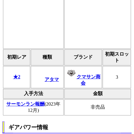
初期スロッ
初期レア
種類
ブランド
ト
★2
クマサン商
3
アタマ
会
入手方法
金額
サーモンラン報酬
(2023年
非売品
12月)
ギアパワー情報